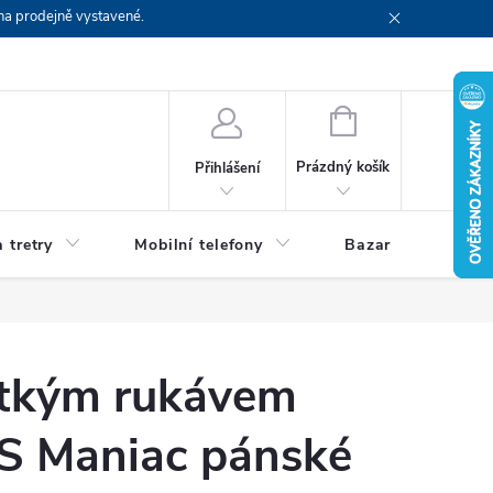
na prodejně vystavené.
NÁKUPNÍ
KOŠÍK
Prázdný košík
Přihlášení
 tretry
Mobilní telefony
Bazar
Servis
rátkým rukávem
 Maniac pánské