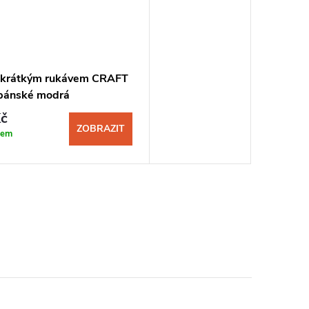
s krátkým rukávem CRAFT
pánské modrá
č
ZOBRAZIT
dem