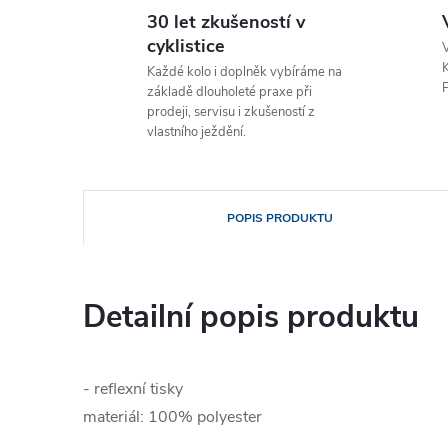
30 let zkušeností v
cyklistice
V
K
Každé kolo i doplněk vybíráme na
P
základě dlouholeté praxe při
prodeji, servisu i zkušeností z
vlastního ježdění.
POPIS PRODUKTU
Detailní popis produktu
- reflexní tisky
materiál: 100% polyester