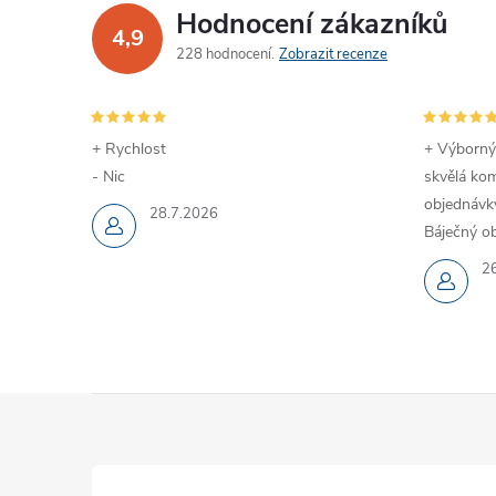
Hodnocení zákazníků
4,9
228 hodnocení
Zobrazit recenze
+ Rychlost
+ Výborný
- Nic
skvělá kom
objednávky
28.7.2026
Báječný ob
2
Z
á