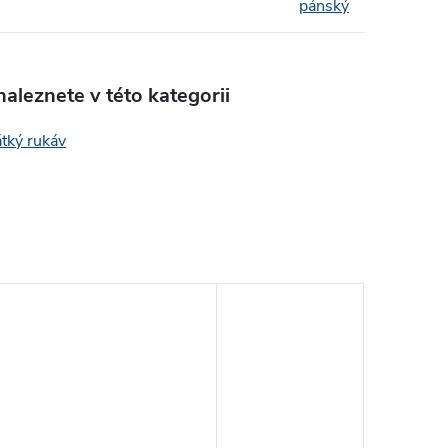
pánský
aleznete v této kategorii
átký rukáv