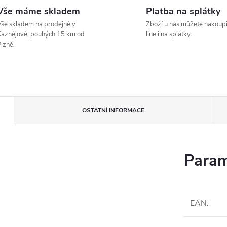
Vše máme skladem
Platba na splátky
še skladem na prodejně v
Zboží u nás můžete nakoupi
aznějově, pouhých 15 km od
line i na splátky.
lzně.
OSTATNÍ INFORMACE
Param
EAN
: