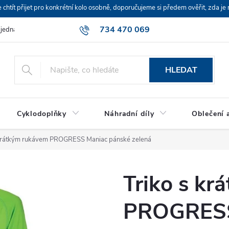
ít přijet pro konkrétní kolo osobně, doporučujeme si předem ověřit, zda je 
734 470 069
bjednávka
HLEDAT
Cyklodoplňky
Náhradní díly
Oblečení a
 krátkým rukávem PROGRESS Maniac pánské zelená
Triko s k
PROGRESS