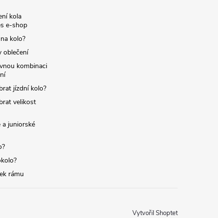
ní kola
s e-shop
 na kolo?
y oblečení
ávnou kombinaci
ní
brat jízdní kolo?
brat velikost
 a juniorské
o?
okolo?
tek rámu
Vytvořil Shoptet