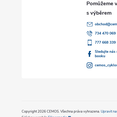
p
a
obchod
@
cem
t
734 470 069
777 668 339
í
Sledujte nás
booku
cemos_cyklos
Copyright 2026
CEMOS
. Všechna práva vyhrazena.
Upravit na