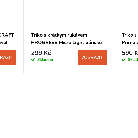
 CRAFT
Triko s krátkým rukávem
Triko 
avel
PROGRESS Micro Light pánské
Prime 
černá
299 Kč
590 K
RAZIT
ZOBRAZIT
Skladem
Skla