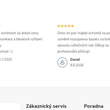
 sortiment za dobré ceny,
Dnes mi pan majitel ochotně na p
unikace a bleskové vyřízení
vyměnil rozsypanou kazetu na kole
.
spoustu užitečných rad. Děkuji za
chod :-)
profesionální přístup!
David
6.7.2026
8.6.2026
Zákaznický servis
Poradna