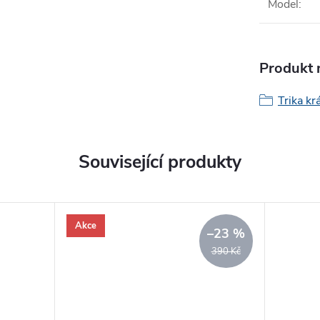
Model
:
Produkt n
Trika kr
Související produkty
Akce
–23 %
390 Kč