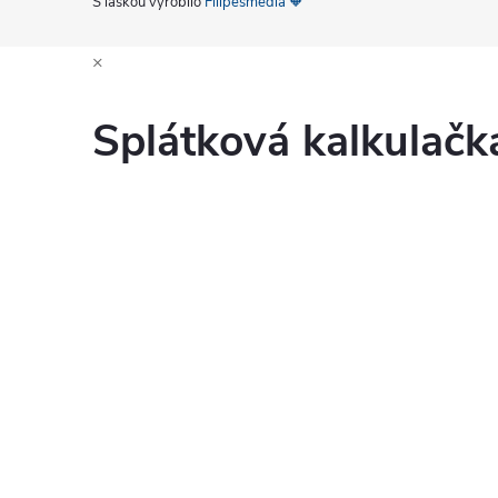
S láskou vyrobilo
Filipesmedia 🧡
×
Splátková kalkulač