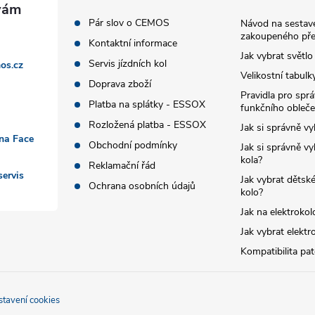
Pár slov o CEMOS
Návod na sestave
zakoupeného pře
Kontaktní informace
Jak vybrat světlo
Servis jízdních kol
os.cz
Velikostní tabulk
Doprava zboží
Pravidla pro spr
Platba na splátky - ESSOX
funkčního obleče
Rozložená platba - ESSOX
Jak si správně vy
 na Face
Obchodní podmínky
Jak si správně vy
kola?
Reklamační řád
ervis
Jak vybrat dětské
Ochrana osobních údajů
kolo?
Jak na elektrokol
Jak vybrat elektr
Kompatibilita pa
stavení cookies