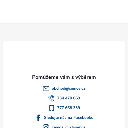
Z
á
p
a
t
obchod
@
cemos.cz
í
734 470 069
777 668 339
Sledujte nás na Facebooku
cemos_cykloservis