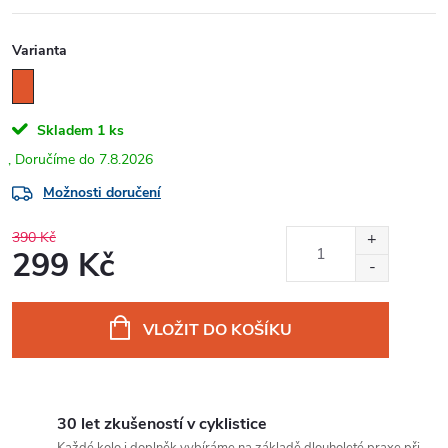
Varianta
Skladem
1 ks
7.8.2026
Možnosti doručení
390 Kč
299 Kč
Měrná
cena:
VLOŽIT DO KOŠÍKU
30 let zkušeností v cyklistice