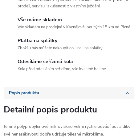
Každé kolo i doplněk vybíráme na základě dlouholeté praxe při
prodeji, servisu i zkušeností z vlastního ježdění.
Vše máme skladem
Vše skladem na prodejně v Kaznějově, pouhých 15 km od Plzně.
Platba na splátky
Zboží u nás můžete nakoupit on-line i na splátky.
Odesíláme seřízená kola
Kola před odesláním seřídíme, vše kvalitně balíme.
Popis produktu
Detailní popis produktu
Jemné polypropylenové mikrovlákno velmi rychle odvádí pot a díky
své nenasákavosti dobře udržuje tělesné mikroklima.