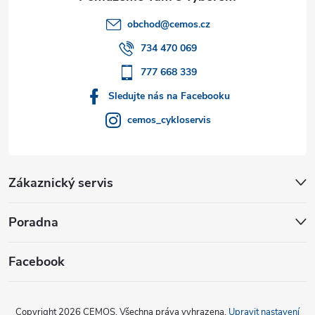
t
obchod
@
cemos.cz
í
734 470 069
777 668 339
Sledujte nás na Facebooku
cemos_cykloservis
Zákaznický servis
Poradna
Facebook
Copyright 2026
CEMOS
. Všechna práva vyhrazena.
Upravit nastavení