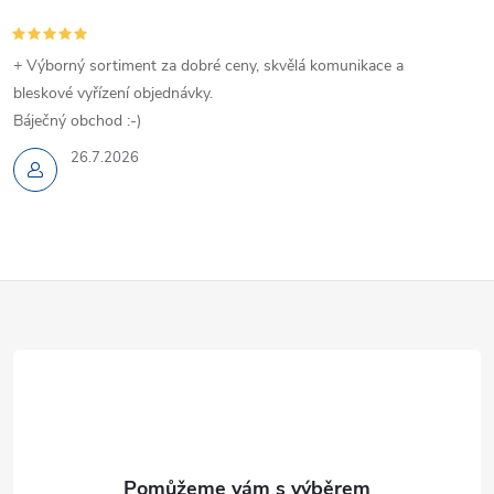
+ Výborný sortiment za dobré ceny, skvělá komunikace a
bleskové vyřízení objednávky.
Báječný obchod :-)
26.7.2026
Z
á
p
a