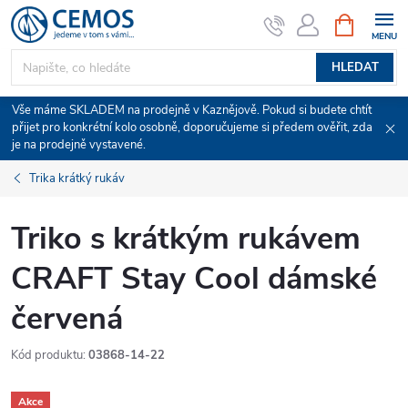
Přejít
NÁKUPNÍ
KOŠÍK
na
obsah
HLEDAT
Vše máme SKLADEM na prodejně v Kaznějově. Pokud si budete chtít
přijet pro konkrétní kolo osobně, doporučujeme si předem ověřit, zda
je na prodejně vystavené.
Trika krátký rukáv
Triko s krátkým rukávem
CRAFT Stay Cool dámské
červená
Kód produktu:
03868-14-22
Akce