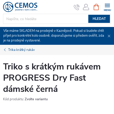
Přejít
NÁKUPNÍ
KOŠÍK
na
obsah
HLEDAT
Vše máme SKLADEM na prodejně v Kaznějově. Pokud si budete chtít
přijet pro konkrétní kolo osobně, doporučujeme si předem ověřit, zda
je na prodejně vystavené.
Trika krátký rukáv
Triko s krátkým rukávem
PROGRESS Dry Fast
dámské černá
Kód produktu:
Zvolte variantu