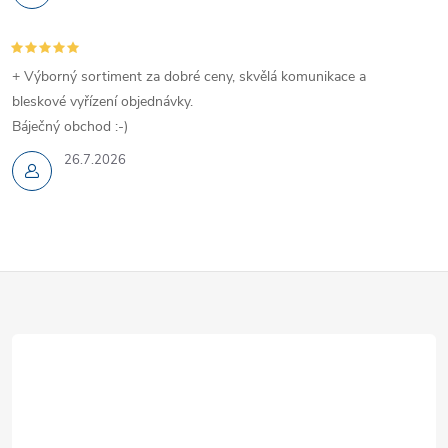
+ Výborný sortiment za dobré ceny, skvělá komunikace a
bleskové vyřízení objednávky.
Báječný obchod :-)
26.7.2026
Z
á
p
a