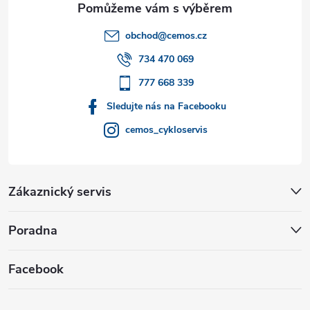
t
obchod
@
cemos.cz
í
734 470 069
777 668 339
Sledujte nás na Facebooku
cemos_cykloservis
Zákaznický servis
Poradna
Facebook