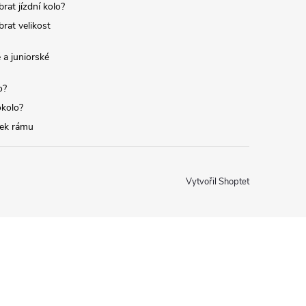
brat jízdní kolo?
brat velikost
 a juniorské
o?
okolo?
tek rámu
Vytvořil Shoptet