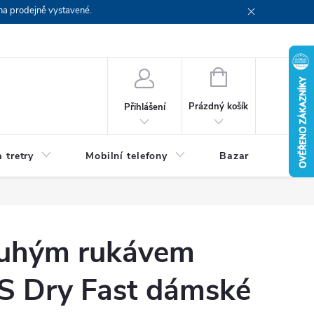
na prodejně vystavené.
NÁKUPNÍ
KOŠÍK
Prázdný košík
Přihlášení
 tretry
Mobilní telefony
Bazar
Servis
louhým rukávem
 Dry Fast dámské