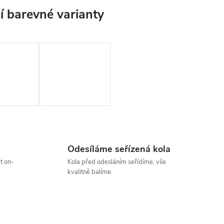
Odesíláme seřízená kola
t on-
Kola před odesláním seřídíme, vše
kvalitně balíme.