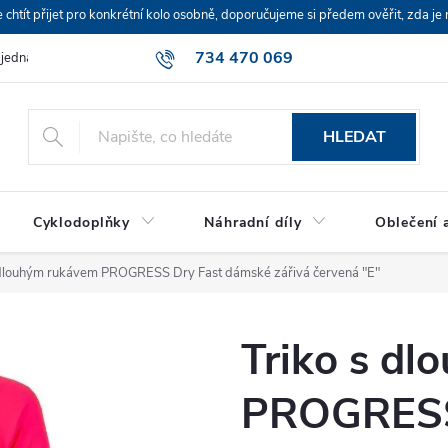
ít přijet pro konkrétní kolo osobně, doporučujeme si předem ověřit, zda je 
734 470 069
bjednávka
HLEDAT
Cyklodoplňky
Náhradní díly
Oblečení a
 dlouhým rukávem PROGRESS Dry Fast dámské zářivá červená "E"
Triko s d
PROGRESS