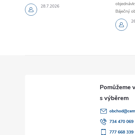
objednávky
28.7.2026
Báječný ob
2
Z
á
p
a
obchod
@
cem
t
734 470 069
777 668 339