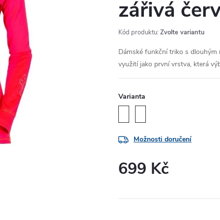
zářivá čer
Kód produktu:
Zvolte variantu
Dámské funkční triko s dlouhým 
využití jako první vrstva, která vý
Varianta
Možnosti doručení
699 Kč
Měrná
cena: