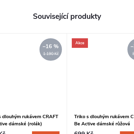
Související produkty
Akce
–16 %
–
1 190 Kč
 s dlouhým rukávem CRAFT
Triko s dlouhým rukávem 
tive dámské (rolák)
Be Active dámské růžová
ová
Kč
699 Kč