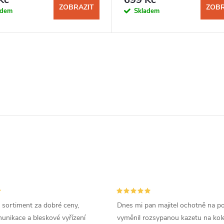
ZOBRAZIT
ZOBR
adem
Skladem
 sortiment za dobré ceny,
Dnes mi pan majitel ochotně na p
unikace a bleskové vyřízení
vyměnil rozsypanou kazetu na kole