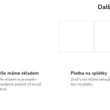
Vše máme skladem
Platba na splátky
še skladem na prodejně v
Zboží u nás můžete nakoupi
aznějově, pouhých 15 km od
line i na splátky.
lzně.