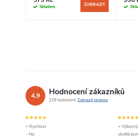
ZOBRAZIT
Skladem
Skl
Hodnocení zákazníků
4,9
228 hodnocení
Zobrazit recenze
+ Rychlost
+ Výborný
- Nic
skvělá kom