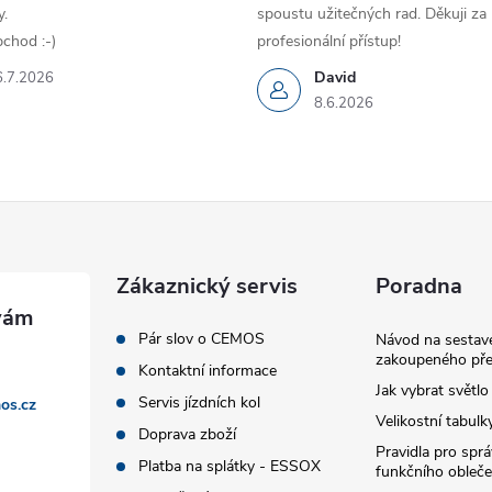
.
spoustu užitečných rad. Děkuji za
chod :-)
profesionální přístup!
David
6.7.2026
8.6.2026
Zákaznický servis
Poradna
Pár slov o CEMOS
Návod na sestave
zakoupeného pře
Kontaktní informace
Jak vybrat světlo
Servis jízdních kol
os.cz
Velikostní tabulk
Doprava zboží
Pravidla pro spr
Platba na splátky - ESSOX
funkčního obleče