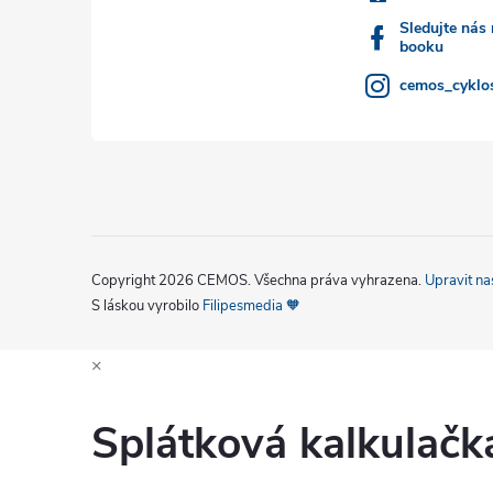
í
Sledujte nás
booku
cemos_cyklos
Copyright 2026
CEMOS
. Všechna práva vyhrazena.
Upravit na
S láskou vyrobilo
Filipesmedia 🧡
×
Splátková kalkulač