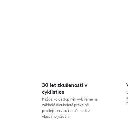
30 let zkušeností v
cyklistice
V
K
Každé kolo i doplněk vybíráme na
P
základě dlouholeté praxe při
prodeji, servisu i zkušeností z
vlastního ježdění.