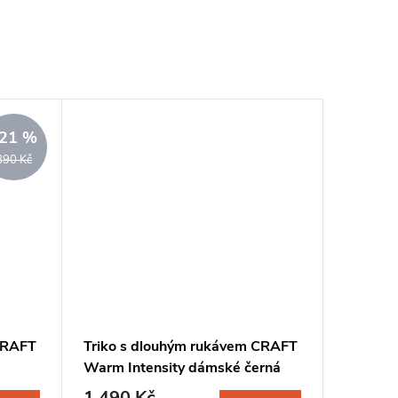
21 %
890 Kč
CRAFT
Triko s dlouhým rukávem CRAFT
Warm Intensity dámské černá
1 490 Kč