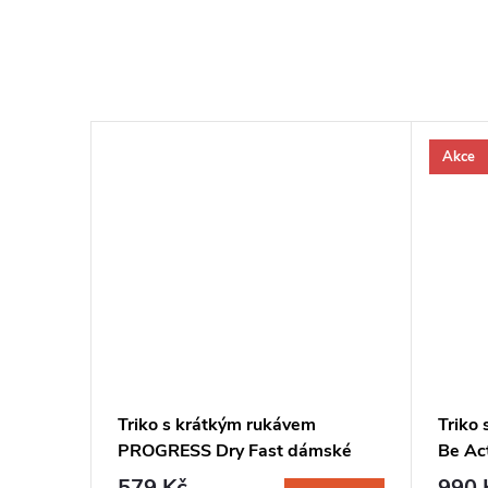
Akce
Triko s krátkým rukávem
Triko
PROGRESS Dry Fast dámské
Be Ac
růžová-bílé prošití
jahod
579 Kč
990 