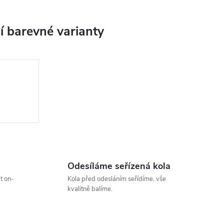
Odesíláme seřízená kola
t on-
Kola před odesláním seřídíme, vše
kvalitně balíme.