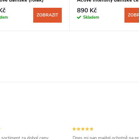
ová
granite
Kč
890 Kč
ZOBRAZIT
ZOBR
adem
Skladem
 sortiment za dobré ceny,
Dnes mi pan majitel ochotně na p