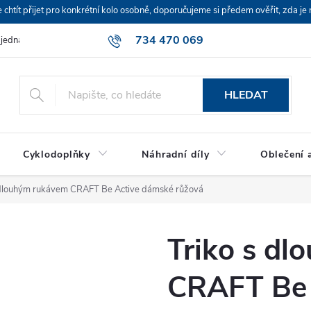
ít přijet pro konkrétní kolo osobně, doporučujeme si předem ověřit, zda je 
734 470 069
bjednávka
HLEDAT
Cyklodoplňky
Náhradní díly
Oblečení a
 dlouhým rukávem CRAFT Be Active dámské růžová
Triko s d
CRAFT Be 