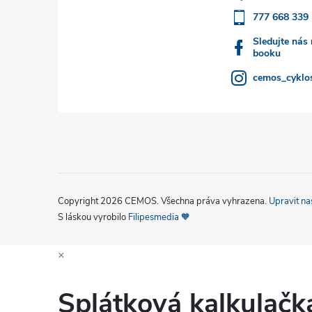
777 668 339
í
Sledujte nás
booku
cemos_cyklos
Copyright 2026
CEMOS
. Všechna práva vyhrazena.
Upravit na
S láskou vyrobilo
Filipesmedia 🧡
×
Splátková kalkulač