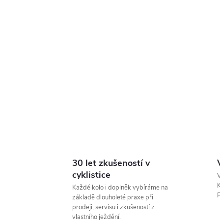
30 let zkušeností v
cyklistice
V
K
Každé kolo i doplněk vybíráme na
P
základě dlouholeté praxe při
prodeji, servisu i zkušeností z
vlastního ježdění.