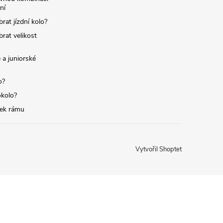
ní
brat jízdní kolo?
brat velikost
 a juniorské
o?
okolo?
tek rámu
Vytvořil Shoptet