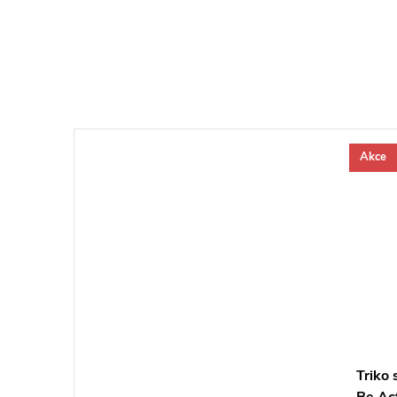
Akce
Triko
Be Ac