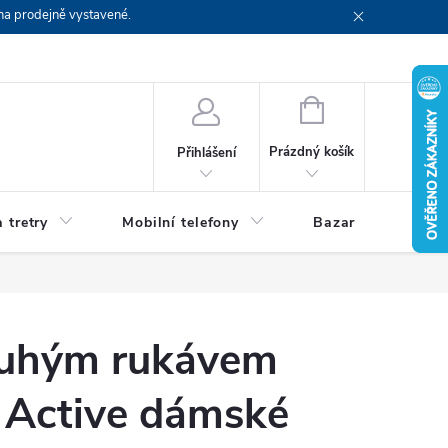
na prodejně vystavené.
NÁKUPNÍ
KOŠÍK
Prázdný košík
Přihlášení
 tretry
Mobilní telefony
Bazar
Servis
louhým rukávem
Active dámské