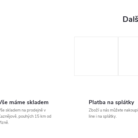
Vše máme skladem
Platba na splátky
še skladem na prodejně v
Zboží u nás můžete nakoupi
aznějově, pouhých 15 km od
line i na splátky.
lzně.