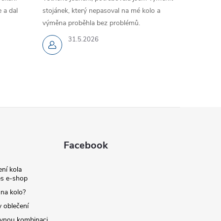
 a dal
stojánek, který nepasoval na mé kolo a
výměna proběhla bez problémů.
31.5.2026
Facebook
ní kola
s e-shop
 na kolo?
y oblečení
ávnou kombinaci