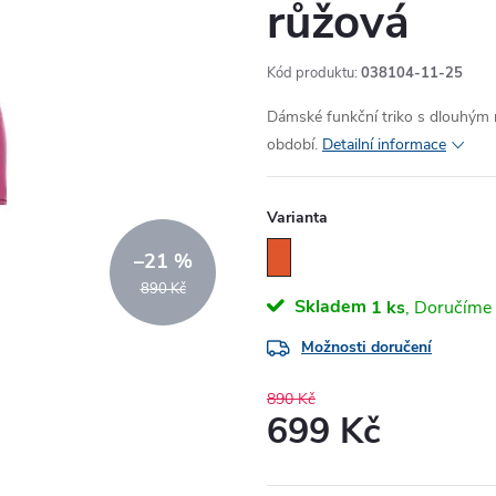
růžová
Kód produktu:
038104-11-25
Dámské funkční triko s dlouhým 
období.
Detailní informace
Varianta
–21 %
890 Kč
Skladem
1 ks
Možnosti doručení
890 Kč
699 Kč
Měrná
cena: