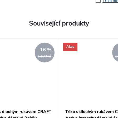
Trika dl
Související produkty
Akce
–16 %
–
1 190 Kč
1
 s dlouhým rukávem CRAFT
Triko s dlouhým rukávem 
tive dámské (rolák)
Active Intensity dámské če