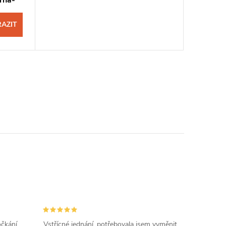
AZIT
očkání
Vstřícné jednání, potřebovala jsem vyměnit