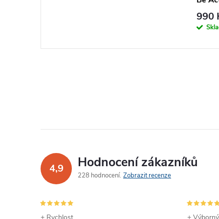
jahod
990 
Skl
Hodnocení zákazníků
4,9
228 hodnocení
Zobrazit recenze
+ Rychlost
+ Výborný