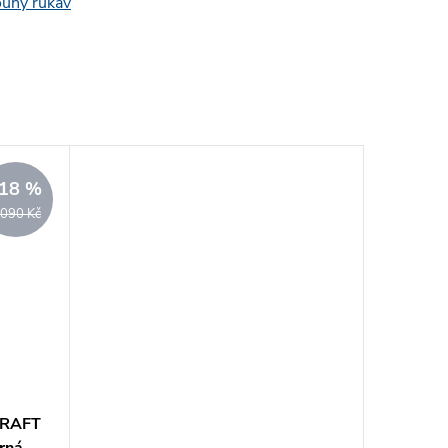
ouhý rukáv
18 %
 090 Kč
CRAFT
rná-