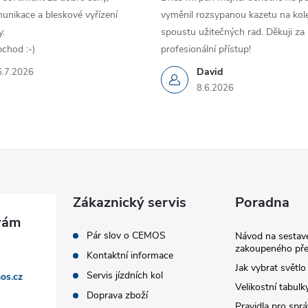
unikace a bleskové vyřízení
vyměnil rozsypanou kazetu na kole
.
spoustu užitečných rad. Děkuji za
chod :-)
profesionální přístup!
David
6.7.2026
8.6.2026
Zákaznický servis
Poradna
Pár slov o CEMOS
Návod na sestave
zakoupeného pře
Kontaktní informace
Jak vybrat světlo
Servis jízdních kol
os.cz
Velikostní tabulk
Doprava zboží
Pravidla pro spr