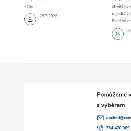
- Nic
skvělá kom
objednávky
28.7.2026
Báječný ob
2
Z
á
p
a
obchod
@
cem
t
734 470 069