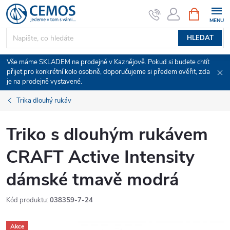
Přejít
NÁKUPNÍ
KOŠÍK
na
obsah
HLEDAT
Vše máme SKLADEM na prodejně v Kaznějově. Pokud si budete chtít
přijet pro konkrétní kolo osobně, doporučujeme si předem ověřit, zda
je na prodejně vystavené.
Trika dlouhý rukáv
Triko s dlouhým rukávem
CRAFT Active Intensity
dámské tmavě modrá
Kód produktu:
038359-7-24
Akce