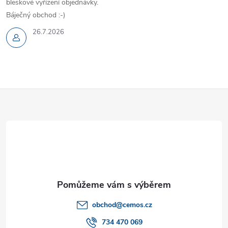
bleskové vyřízení objednávky.
Báječný obchod :-)
26.7.2026
Z
á
p
a
t
obchod
@
cemos.cz
í
734 470 069