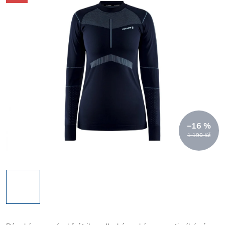
–16 %
1 190 Kč