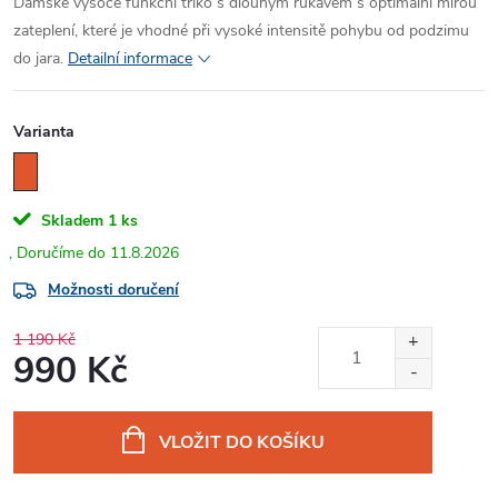
Dámské vysoce funkční triko s dlouhým rukávem s optimální mírou
zateplení, které je vhodné při vysoké intensitě pohybu od podzimu
do jara.
Detailní informace
Varianta
Skladem
1 ks
11.8.2026
Možnosti doručení
1 190 Kč
990 Kč
Měrná
cena:
VLOŽIT DO KOŠÍKU