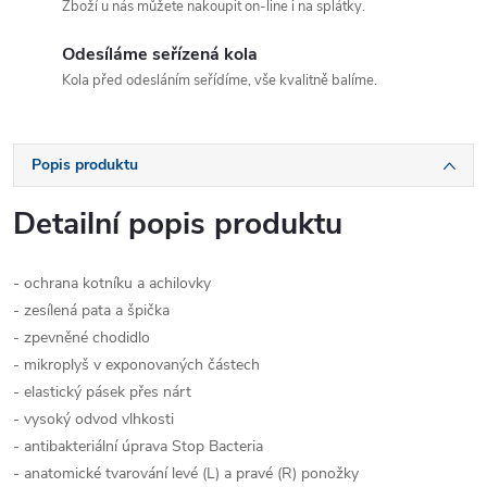
Zboží u nás můžete nakoupit on-line i na splátky.
Odesíláme seřízená kola
Kola před odesláním seřídíme, vše kvalitně balíme.
Popis produktu
Detailní popis produktu
- ochrana kotníku a achilovky
- zesílená pata a špička
- zpevněné chodidlo
- mikroplyš v exponovaných částech
- elastický pásek přes nárt
- vysoký odvod vlhkosti
- antibakteriální úprava Stop Bacteria
- anatomické tvarování levé (L) a pravé (R) ponožky