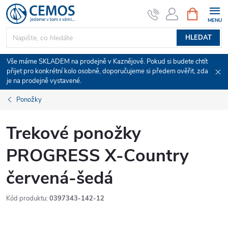
Přejít
NÁKUPNÍ
KOŠÍK
na
obsah
HLEDAT
Vše máme SKLADEM na prodejně v Kaznějově. Pokud si budete chtít
přijet pro konkrétní kolo osobně, doporučujeme si předem ověřit, zda
je na prodejně vystavené.
Ponožky
Trekové ponožky
PROGRESS X-Country
červená-šedá
Kód produktu:
0397343-142-12