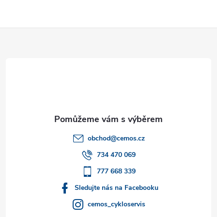
Z
á
p
a
t
obchod
@
cemos.cz
í
734 470 069
777 668 339
Sledujte nás na Facebooku
cemos_cykloservis