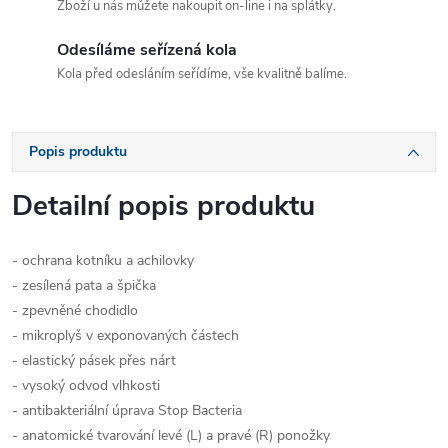
Zboží u nás můžete nakoupit on-line i na splátky.
Odesíláme seřízená kola
Kola před odesláním seřídíme, vše kvalitně balíme.
Popis produktu
Detailní popis produktu
- ochrana kotníku a achilovky
- zesílená pata a špička
- zpevněné chodidlo
- mikroplyš v exponovaných částech
- elastický pásek přes nárt
- vysoký odvod vlhkosti
- antibakteriální úprava Stop Bacteria
- anatomické tvarování levé (L) a pravé (R) ponožky