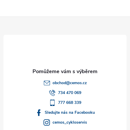
Z
á
p
a
t
obchod
@
cemos.cz
í
734 470 069
777 668 339
Sledujte nás na Facebooku
cemos_cykloservis