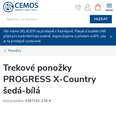
Přejít
NÁKUPNÍ
KOŠÍK
na
obsah
HLEDAT
Vše máme SKLADEM na prodejně v Kaznějově. Pokud si budete chtít
přijet pro konkrétní kolo osobně, doporučujeme si předem ověřit, zda
je na prodejně vystavené.
Ponožky
Trekové ponožky
PROGRESS X-Country
šedá-bílá
Kód produktu:
0397343-178-8