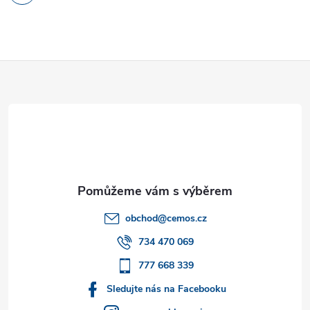
Z
á
p
a
t
obchod
@
cemos.cz
í
734 470 069
777 668 339
Sledujte nás na Facebooku