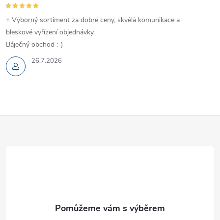
+ Výborný sortiment za dobré ceny, skvělá komunikace a
bleskové vyřízení objednávky.
Báječný obchod :-)
26.7.2026
Z
á
p
a