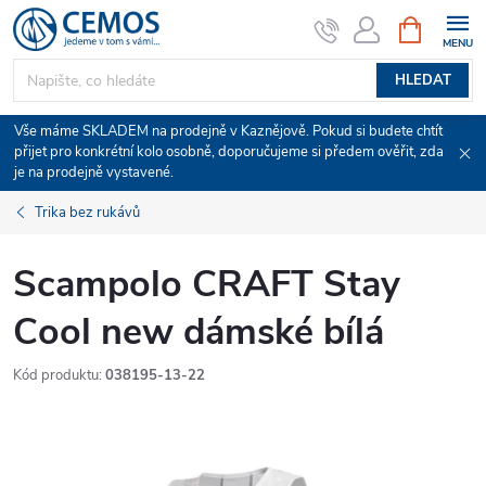
Přejít
NÁKUPNÍ
KOŠÍK
na
obsah
HLEDAT
Vše máme SKLADEM na prodejně v Kaznějově. Pokud si budete chtít
přijet pro konkrétní kolo osobně, doporučujeme si předem ověřit, zda
je na prodejně vystavené.
Trika bez rukávů
Scampolo CRAFT Stay
Cool new dámské bílá
Kód produktu:
038195-13-22