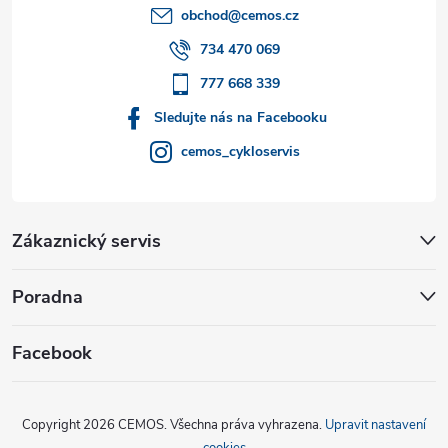
t
obchod
@
cemos.cz
í
734 470 069
777 668 339
Sledujte nás na Facebooku
cemos_cykloservis
Zákaznický servis
Poradna
Facebook
Copyright 2026
CEMOS
. Všechna práva vyhrazena.
Upravit nastavení
cookies