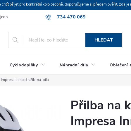
ít přijet pro konkrétní kolo osobně, doporučujeme si předem ověřit, zda je 
734 470 069
bjednávka
HLEDAT
Cyklodoplňky
Náhradní díly
Oblečení a
Impresa Inmold stříbrná-bílá
Přilba na
Impresa In