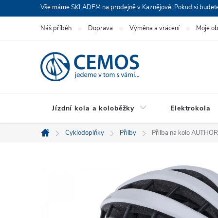
Přejít
Vše máme SKLADEM na prodejně v Kaznějově. Pokud si budete cht
na
Náš příběh
Doprava
Výměna a vrácení
Moje o
obsah
Jízdní kola a koloběžky
Elektrokola
Cyklodoplňky
Přilby
Přilba na kolo AUTHOR 
Domů