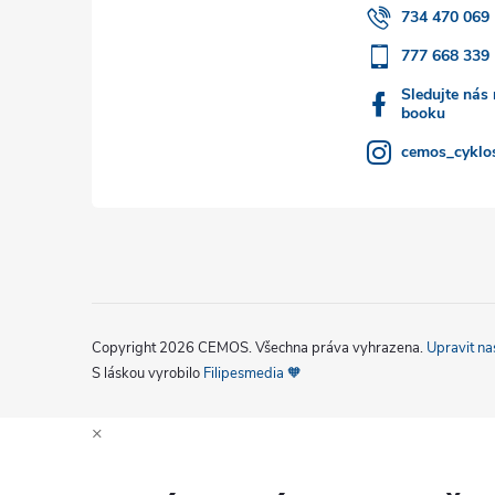
t
734 470 069
777 668 339
í
Sledujte nás
booku
cemos_cyklos
Copyright 2026
CEMOS
. Všechna práva vyhrazena.
Upravit na
S láskou vyrobilo
Filipesmedia 🧡
×