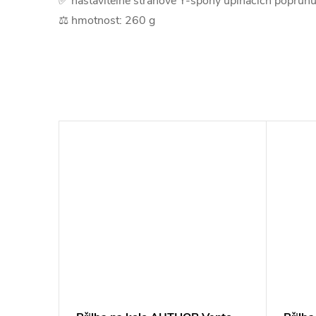
✅ nastavitelné stranové Y-spony upínacích popruh
⚖️ hmotnost: 260 g