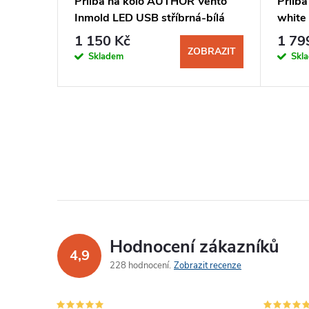
ure Z
Přilba na kolo AUTHOR Vento
Přilb
rná
Inmold LED USB stříbrná-bílá
white
1 150 Kč
1 79
BRAZIT
ZOBRAZIT
Skladem
Skl
Hodnocení zákazníků
4,9
228 hodnocení
Zobrazit recenze