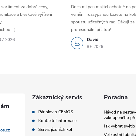
 sortiment za dobré ceny,
Dnes mi pan majitel ochotně na p
unikace a bleskové vyřízení
vyměnil rozsypanou kazetu na kole
.
spoustu užitečných rad. Děkuji za
chod :-)
profesionální přístup!
David
6.7.2026
8.6.2026
Zákaznický servis
Poradna
Pár slov o CEMOS
Návod na sestave
zakoupeného pře
Kontaktní informace
Jak vybrat světlo
Servis jízdních kol
os.cz
Velikostní tabulk