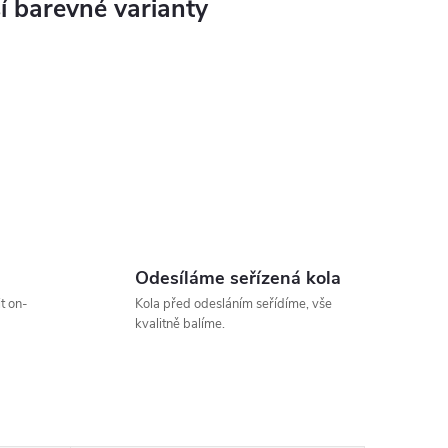
Odesíláme seřízená kola
t on-
Kola před odesláním seřídíme, vše
kvalitně balíme.