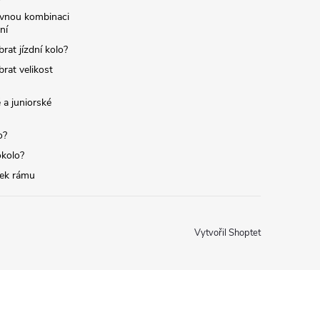
ávnou kombinaci
ní
brat jízdní kolo?
brat velikost
 a juniorské
o?
okolo?
tek rámu
Vytvořil Shoptet