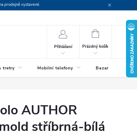
na prodejně vystavené.
NÁKUPNÍ
KOŠÍK
Prázdný košík
Přihlášení
 tretry
Mobilní telefony
Bazar
Servis
 kolo AUTHOR
mold stříbrná-bílá