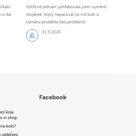
očkání
Vstřícné jednání, potřebovala jsem vyměnit
 a dal
stojánek, který nepasoval na mé kolo a
výměna proběhla bez problémů.
31.5.2026
Facebook
ní kola
s e-shop
 na kolo?
y oblečení