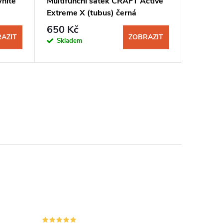
white
Multifunční šátek CRAFT Active
Brýle n
Extreme X (tubus) černá
Photoch
650 Kč
1 599
AZIT
ZOBRAZIT
Skladem
Sklad