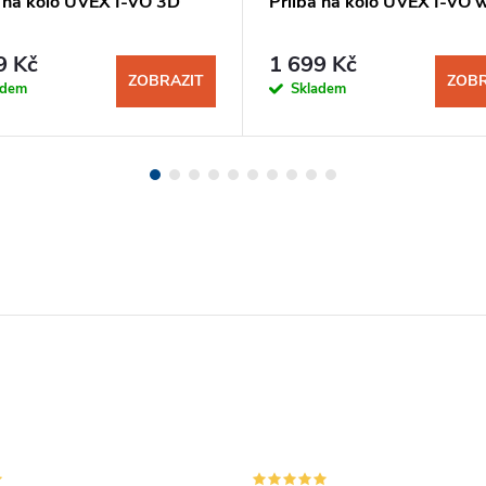
a na kolo UVEX I-VO 3D
Přilba na kolo UVEX I-VO 
9 Kč
1 699 Kč
ZOBRAZIT
ZOBR
adem
Skladem