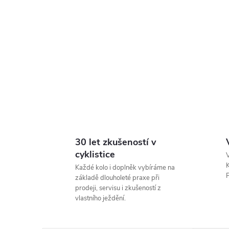
30 let zkušeností v
cyklistice
V
K
Každé kolo i doplněk vybíráme na
P
základě dlouholeté praxe při
prodeji, servisu i zkušeností z
vlastního ježdění.