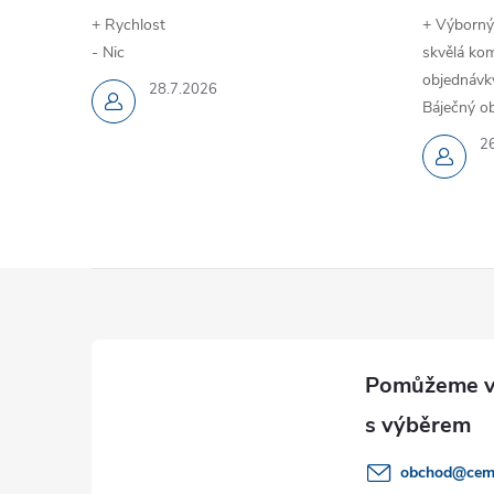
+ Rychlost
+ Výborný
- Nic
skvělá kom
objednávky
28.7.2026
Báječný ob
2
Z
á
p
a
obchod
@
cem