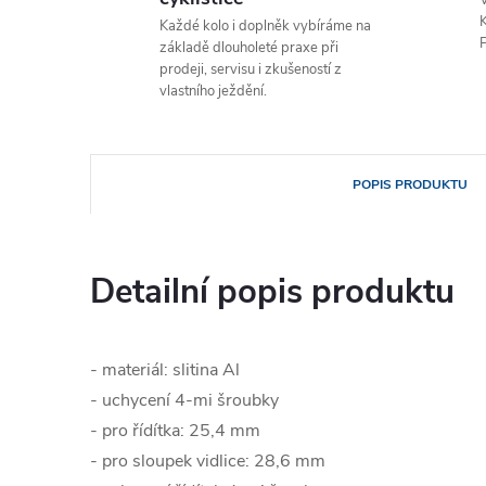
V
K
Každé kolo i doplněk vybíráme na
P
základě dlouholeté praxe při
prodeji, servisu i zkušeností z
vlastního ježdění.
POPIS PRODUKTU
Detailní popis produktu
- materiál: slitina Al
- uchycení 4-mi šroubky
- pro řídítka: 25,4 mm
- pro sloupek vidlice: 28,6 mm