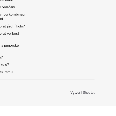
y oblečení
ávnou kombinaci
ní
brat jízdní kolo?
brat velikost
 a juniorské
o?
okolo?
tek rámu
Vytvořil Shoptet