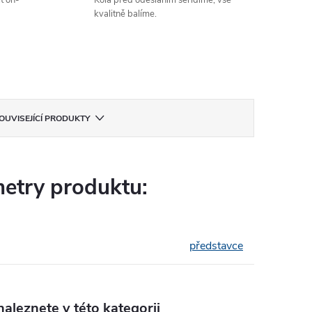
t on-
Kola před odesláním seřídíme, vše
kvalitně balíme.
OUVISEJÍCÍ PRODUKTY
etry produktu:
představce
aleznete v této kategorii