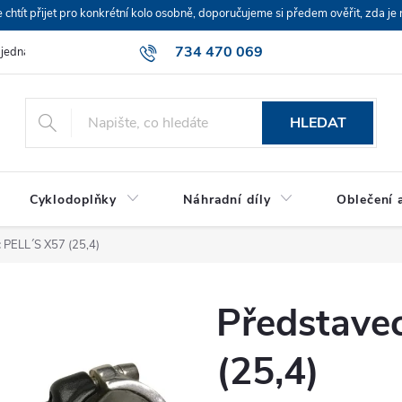
ít přijet pro konkrétní kolo osobně, doporučujeme si předem ověřit, zda je 
734 470 069
bjednávka
HLEDAT
Cyklodoplňky
Náhradní díly
Oblečení a
 PELL´S X57 (25,4)
Představe
(25,4)