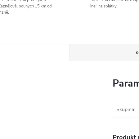
še skladem na prodejně v
Zboží u nás můžete nakoupi
aznějově, pouhých 15 km od
line i na splátky.
lzně.
S
Param
Skupina
:
Produkt n