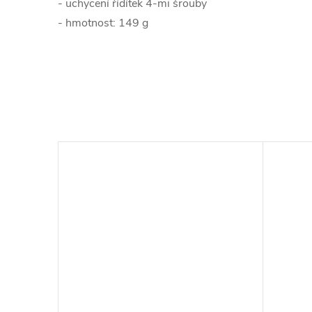
- uchycení řídítek 4-mi šrouby
- hmotnost: 149 g