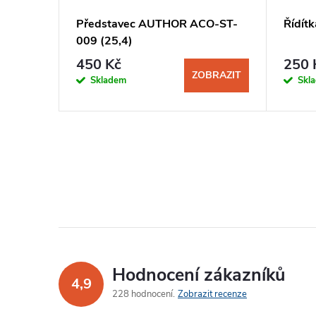
u 1 1/8"
Představec AUTHOR ACO-ST-
Řídít
009 (25,4)
450 Kč
250 
KOŠÍKU
ZOBRAZIT
Skladem
Skl
Hodnocení zákazníků
4,9
228 hodnocení
Zobrazit recenze