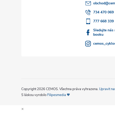
a
obchod
@
cem
t
734 470 069
777 668 339
í
Sledujte nás
booku
cemos_cyklos
Copyright 2026
CEMOS
. Všechna práva vyhrazena.
Upravit na
S láskou vyrobilo
Filipesmedia 🧡
×