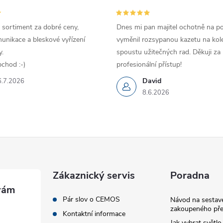
 sortiment za dobré ceny,
Dnes mi pan majitel ochotně na p
unikace a bleskové vyřízení
vyměnil rozsypanou kazetu na kole
.
spoustu užitečných rad. Děkuji za
chod :-)
profesionální přístup!
David
6.7.2026
8.6.2026
Zákaznický servis
Poradna
Pár slov o CEMOS
Návod na sestave
zakoupeného pře
Kontaktní informace
Jak vybrat světlo