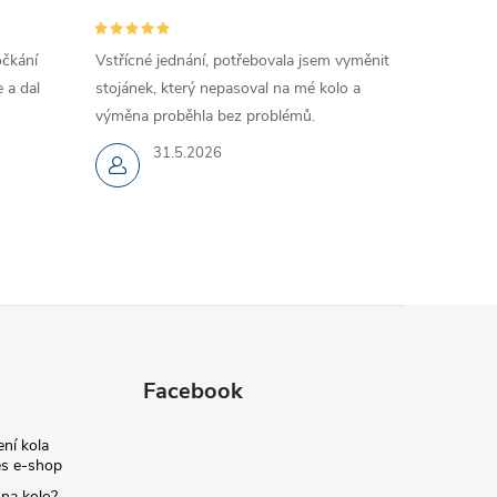
očkání
Vstřícné jednání, potřebovala jsem vyměnit
 a dal
stojánek, který nepasoval na mé kolo a
výměna proběhla bez problémů.
31.5.2026
Facebook
ní kola
s e-shop
 na kolo?