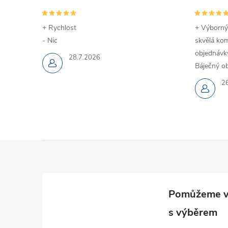
+ Rychlost
+ Výborný
- Nic
skvělá kom
objednávky
28.7.2026
Báječný ob
2
Z
á
p