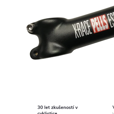
30 let zkušeností v
cyklistice