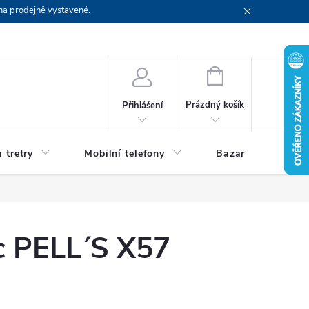
na prodejně vystavené.
NÁKUPNÍ
KOŠÍK
Prázdný košík
Přihlášení
 tretry
Mobilní telefony
Bazar
Servis
c PELL´S X57