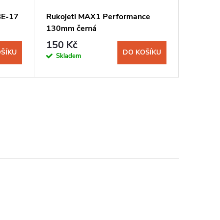
BE-17
Rukojeti MAX1 Performance
Ježek hl
130mm černá
150 Kč
40 Kč
ŠÍKU
DO KOŠÍKU
Skladem
Sklad