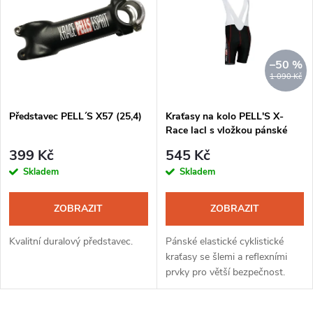
ý
Nejprodávanější
e
p
Abecedně
n
i
–50 %
1 090 Kč
í
s
Představec PELL´S X57 (25,4)
Kraťasy na kolo PELL'S X-
p
Race lacl s vložkou pánské
p
černá-červená
r
399 Kč
545 Kč
r
Skladem
Skladem
o
o
ZOBRAZIT
ZOBRAZIT
d
d
Kvalitní duralový představec.
Pánské elastické cyklistické
u
kraťasy se šlemi a reflexními
prvky pro větší bezpečnost.
u
k