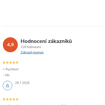
k
O
t
t
v
ů
ů
l
á
Hodnocení zákazníků
d
4,9
228 hodnocení
a
Zobrazit recenze
c
í
+ Rychlost
- Nic
p
28.7.2026
r
v