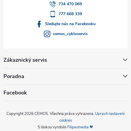
í
734 470 069
777 668 339
Sledujte nás na Facebooku
cemos_cykloservis
Zákaznický servis
Poradna
Facebook
Copyright 2026
CEMOS
. Všechna práva vyhrazena.
Upravit nastavení
cookies
S láskou vyrobilo
Filipesmedia 🧡