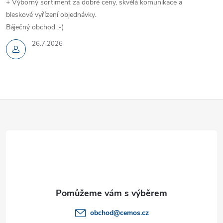
+ Výborný sortiment za dobré ceny, skvělá komunikace a
k
bleskové vyřízení objednávky.
y
Báječný obchod :-)
v
26.7.2026
ý
p
Z
i
s
á
u
p
a
t
obchod
@
cemos.cz