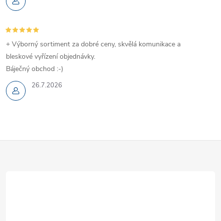
+ Výborný sortiment za dobré ceny, skvělá komunikace a
bleskové vyřízení objednávky.
Báječný obchod :-)
26.7.2026
Z
á
p