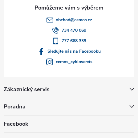
a
t
obchod
@
cemos.cz
í
734 470 069
777 668 339
Sledujte nás na Facebooku
cemos_cykloservis
Zákaznický servis
Poradna
Facebook