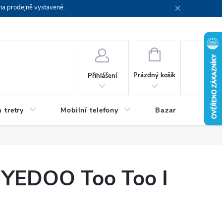
na prodejně vystavené.
NÁKUPNÍ
KOŠÍK
Prázdný košík
Přihlášení
 tretry
Mobilní telefony
Bazar
Servis
 YEDOO Too Too I