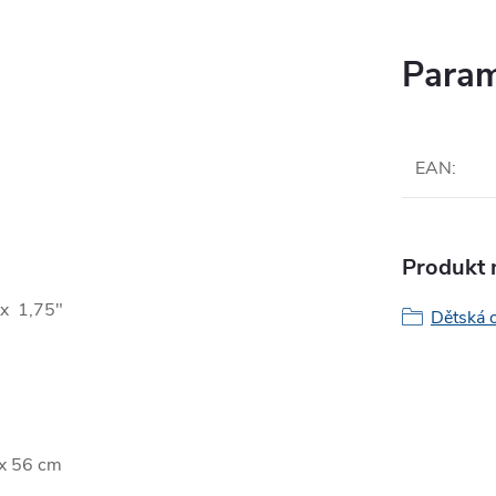
Param
EAN
:
Produkt n
x 1,75"
Dětská 
ax 56 cm