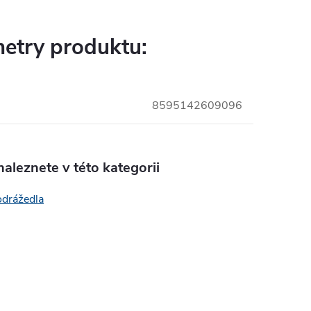
etry produktu:
8595142609096
aleznete v této kategorii
odrážedla