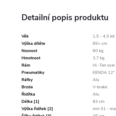
Detailní popis produktu
Věk
1,5 - 4,5 let
Výška dítěte
85+ cm
Nosnost
60 kg
Hmotnost
3,7 kg
Rám
Hi -Ten ocel
Pneumatiky
KENDA 12" 
Ráfky
Alu
Brzda
V-brake
Řidítka
Alu
Délka [1]
83 cm
Výška řidítek [2]
min 51 - m
Šířka řidítek [3]
36 cm