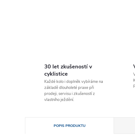
30 let zkušeností v
cyklistice
V
K
Každé kolo i doplněk vybíráme na
P
základě dlouholeté praxe při
prodeji, servisu i zkušeností z
vlastního ježdění.
POPIS PRODUKTU