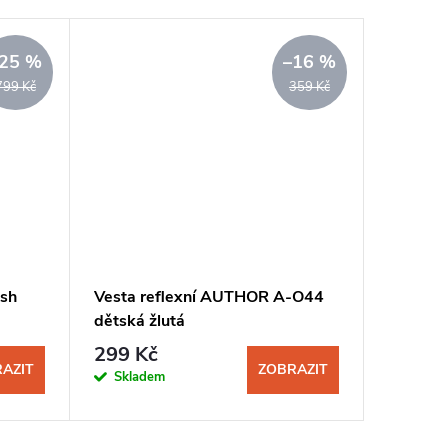
25 %
–16 %
799 Kč
359 Kč
ash
Vesta reflexní AUTHOR A-O44
dětská žlutá
299 Kč
AZIT
ZOBRAZIT
Skladem