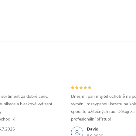
 sortiment za dobré ceny,
Dnes mi pan majitel ochotně na p
unikace a bleskové vyřízení
vyměnil rozsypanou kazetu na kole
.
spoustu užitečných rad. Děkuji za
chod :-)
profesionální přístup!
David
6.7.2026