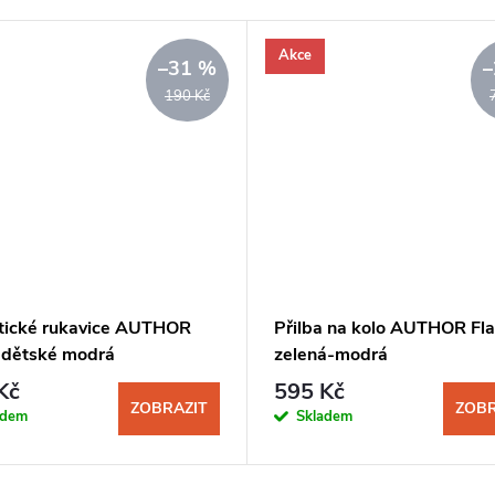
Akce
–31 %
–
190 Kč
stické rukavice AUTHOR
Přilba na kolo AUTHOR Fl
r dětské modrá
zelená-modrá
Kč
595 Kč
ZOBRAZIT
ZOBR
adem
Skladem