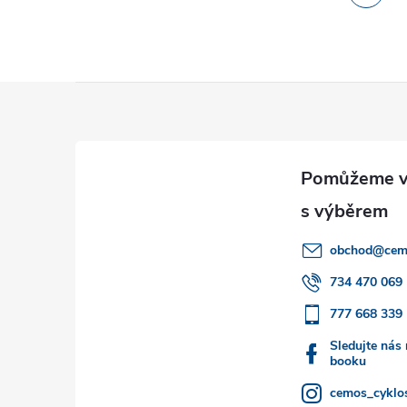
Z
á
p
a
obchod
@
cem
t
734 470 069
777 668 339
í
Sledujte nás
booku
cemos_cyklos