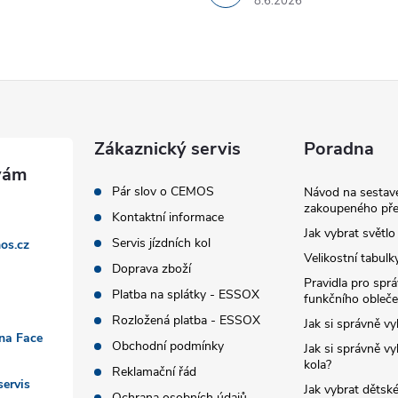
8.6.2026
Zákaznický servis
Poradna
Pár slov o CEMOS
Návod na sestave
zakoupeného pře
Kontaktní informace
Jak vybrat světlo
Servis jízdních kol
os.cz
Velikostní tabulk
Doprava zboží
Pravidla pro spr
Platba na splátky - ESSOX
funkčního obleče
Rozložená platba - ESSOX
Jak si správně vy
 na Face
Obchodní podmínky
Jak si správně vy
kola?
Reklamační řád
ervis
Jak vybrat dětské
Ochrana osobních údajů