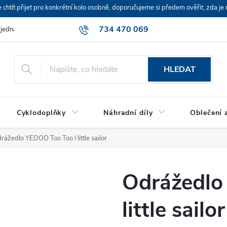
ít přijet pro konkrétní kolo osobně, doporučujeme si předem ověřit, zda je 
734 470 069
bjednávka
HLEDAT
Cyklodoplňky
Náhradní díly
Oblečení a
rážedlo YEDOO Too Too I little sailor
Odrážedlo
little sailor