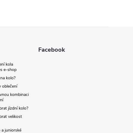
Facebook
ní kola
s e-shop
 na kolo?
y oblečení
ávnou kombinaci
ní
brat jízdní kolo?
brat velikost
 a juniorské