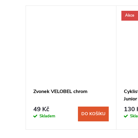
Akce
Zvonek VELOBEL chrom
Cykli
Junio
49 Kč
130 
DO KOŠÍKU
Skladem
Skl