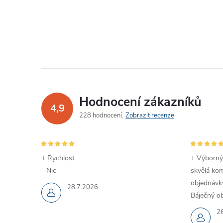
Hodnocení zákazníků
4,9
228 hodnocení
Zobrazit recenze
+ Rychlost
+ Výborný
- Nic
skvělá kom
objednávky
28.7.2026
Báječný ob
2