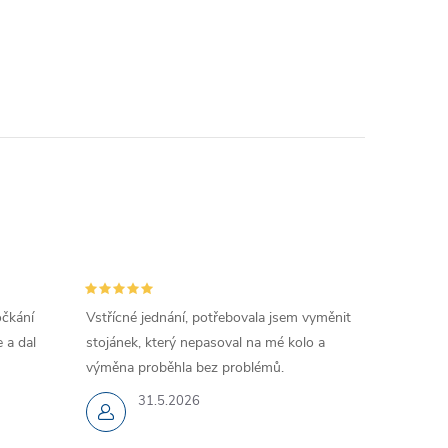
očkání
Vstřícné jednání, potřebovala jsem vyměnit
 a dal
stojánek, který nepasoval na mé kolo a
výměna proběhla bez problémů.
31.5.2026