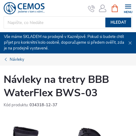
Přejít
NÁKUPNÍ
KOŠÍK
na
obsah
HLEDAT
Vše máme SKLADEM na prodejně v Kaznějově. Pokud si budete chtít
přijet pro konkrétní kolo osobně, doporučujeme si předem ověřit, zda
je na prodejně vystavené.
Návleky
Návleky na tretry BBB
WaterFlex BWS-03
Kód produktu:
034318-12-37