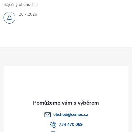
Báječný obchod :-)
26.7.2026
Z
á
p
a
t
obchod
@
cemos.cz
í
734 470 069