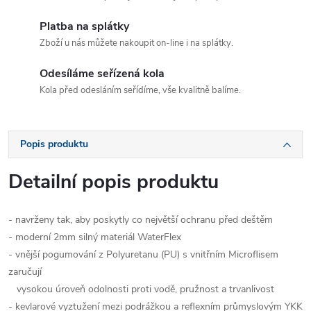
Platba na splátky
Zboží u nás můžete nakoupit on-line i na splátky.
Odesíláme seřízená kola
Kola před odesláním seřídíme, vše kvalitně balíme.
Popis produktu
Detailní popis produktu
- navrženy tak, aby poskytly co největší ochranu před deštěm
- moderní 2mm silný materiál WaterFlex
- vnější pogumování z Polyuretanu (PU) s vnitřním Microflisem
zaručují
vysokou úroveň odolnosti proti vodě, pružnost a trvanlivost
- kevlarové vyztužení mezi podrážkou a reflexním průmyslovým YKK