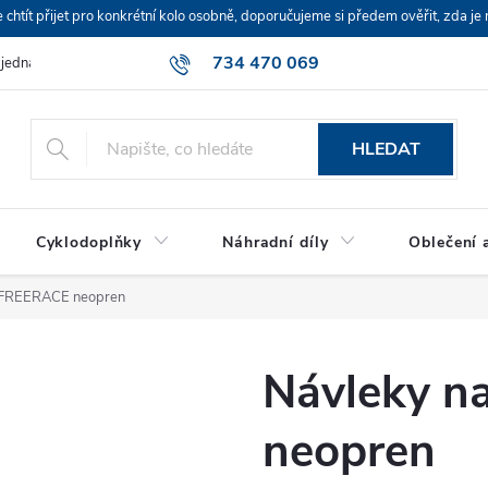
ít přijet pro konkrétní kolo osobně, doporučujeme si předem ověřit, zda je 
734 470 069
bjednávka
HLEDAT
Cyklodoplňky
Náhradní díly
Oblečení a
y FREERACE neopren
Návleky n
neopren