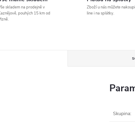
še skladem na prodejně v
Zboží u nás můžete nakoupi
aznějově, pouhých 15 km od
line i na splátky.
lzně.
S
Param
Skupina
: