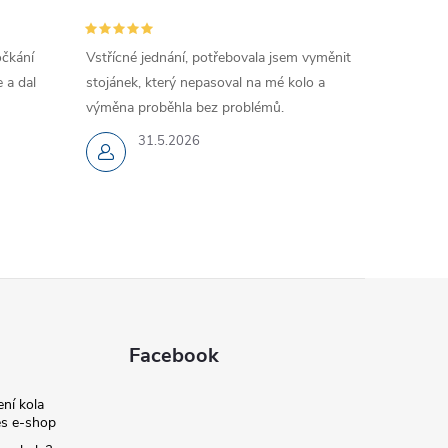
očkání
Vstřícné jednání, potřebovala jsem vyměnit
 a dal
stojánek, který nepasoval na mé kolo a
výměna proběhla bez problémů.
31.5.2026
Facebook
ní kola
s e-shop