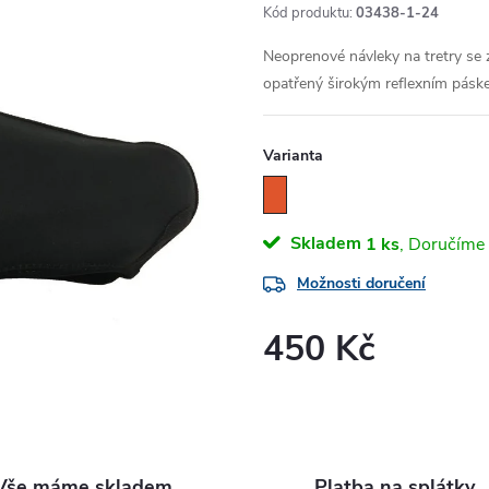
Kód produktu:
03438-1-24
Neoprenové návleky na tretry se 
opatřený širokým reflexním pásk
Varianta
Skladem
1 ks
Možnosti doručení
450 Kč
Měrná
cena:
Vše máme skladem
Platba na splátky