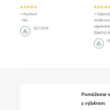
+ Rychlost
+ Výborný
- Nic
skvělá kom
objednávky
28.7.2026
Báječný ob
2
Z
á
p