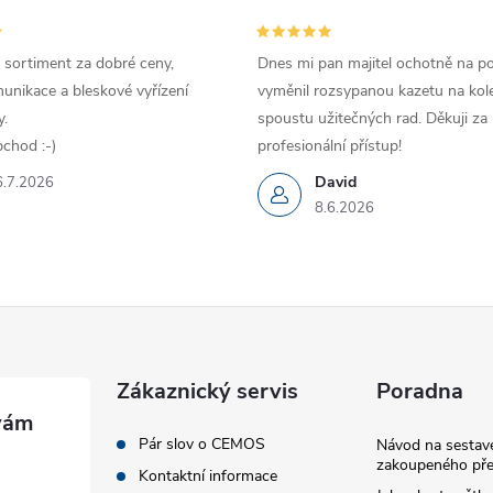
 sortiment za dobré ceny,
Dnes mi pan majitel ochotně na p
unikace a bleskové vyřízení
vyměnil rozsypanou kazetu na kole
.
spoustu užitečných rad. Děkuji za
chod :-)
profesionální přístup!
David
6.7.2026
8.6.2026
Zákaznický servis
Poradna
Pár slov o CEMOS
Návod na sestave
zakoupeného pře
Kontaktní informace