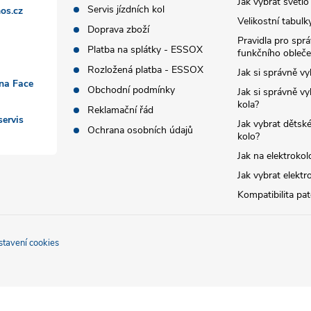
Jak vybrat světlo
Servis jízdních kol
os.cz
Velikostní tabulk
Doprava zboží
Pravidla pro spr
Platba na splátky - ESSOX
funkčního obleče
Rozložená platba - ESSOX
Jak si správně vy
 na Face
Obchodní podmínky
Jak si správně vy
kola?
Reklamační řád
ervis
Jak vybrat dětské
Ochrana osobních údajů
kolo?
Jak na elektrokol
Jak vybrat elektr
Kompatibilita pa
stavení cookies