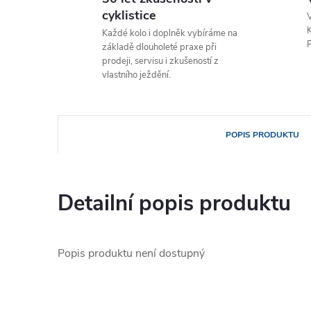
cyklistice
V
K
Každé kolo i doplněk vybíráme na
P
základě dlouholeté praxe při
prodeji, servisu i zkušeností z
vlastního ježdění.
POPIS PRODUKTU
Detailní popis produktu
Popis produktu není dostupný