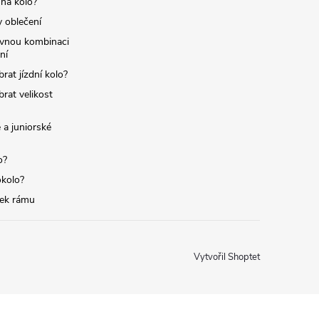
 na kolo?
y oblečení
ávnou kombinaci
ní
brat jízdní kolo?
brat velikost
 a juniorské
o?
okolo?
tek rámu
Vytvořil Shoptet