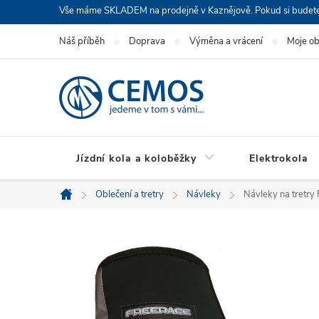
Přejít
Vše máme SKLADEM na prodejně v Kaznějově. Pokud si budete cht
na
Náš příběh
Doprava
Výměna a vrácení
Moje o
obsah
Jízdní kola a koloběžky
Elektrokola
Oblečení a tretry
Návleky
Návleky na tretr
Domů