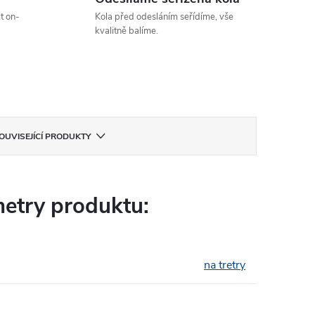
t on-
Kola před odesláním seřídíme, vše
kvalitně balíme.
OUVISEJÍCÍ PRODUKTY
etry produktu:
na tretry