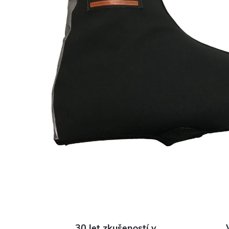
30 let zkušeností v