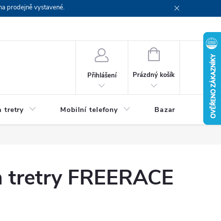
na prodejně vystavené.
NÁKUPNÍ
KOŠÍK
Prázdný košík
Přihlášení
 tretry
Mobilní telefony
Bazar
Servis
a tretry FREERACE