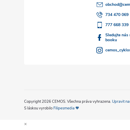
a
obchod
@
cem
t
734 470 069
777 668 339
í
Sledujte nás
booku
cemos_cyklos
Copyright 2026
CEMOS
. Všechna práva vyhrazena.
Upravit na
S láskou vyrobilo
Filipesmedia 🧡
×