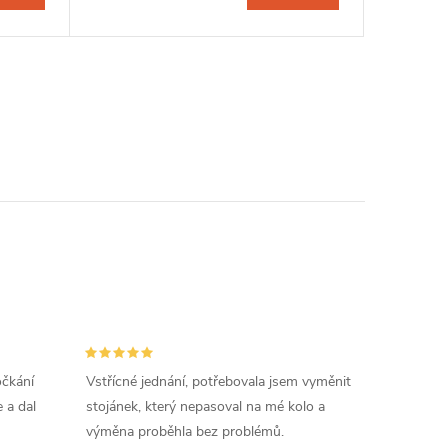
očkání
Vstřícné jednání, potřebovala jsem vyměnit
 a dal
stojánek, který nepasoval na mé kolo a
výměna proběhla bez problémů.