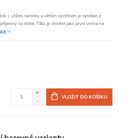
lník s užšími ramínky a větším výstřihem je vyroben z
 příjemný na dotek. Tílko je vhodné jako první vrstva na
mace
VLOŽIT DO KOŠÍKU