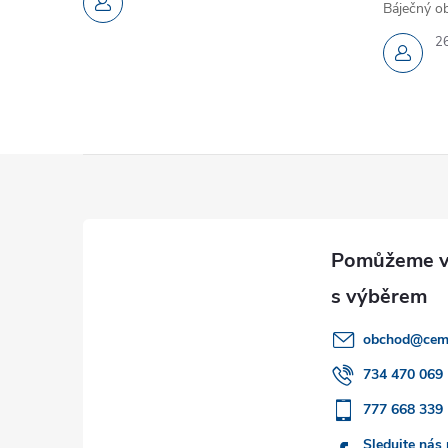
Báječný ob
2
Z
á
p
a
obchod
@
cem
t
734 470 069
777 668 339
í
Sledujte nás