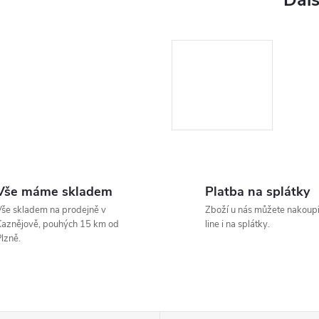
Vše máme skladem
Platba na splátky
še skladem na prodejně v
Zboží u nás můžete nakoupi
aznějově, pouhých 15 km od
line i na splátky.
lzně.