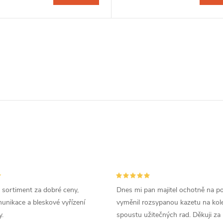
 sortiment za dobré ceny,
Dnes mi pan majitel ochotně na p
unikace a bleskové vyřízení
vyměnil rozsypanou kazetu na kole
.
spoustu užitečných rad. Děkuji za