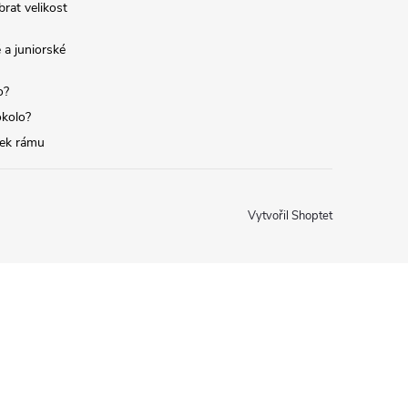
brat velikost
 a juniorské
o?
okolo?
tek rámu
Vytvořil Shoptet