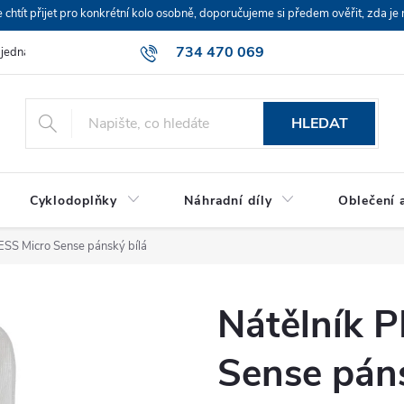
ít přijet pro konkrétní kolo osobně, doporučujeme si předem ověřit, zda je 
734 470 069
bjednávka
HLEDAT
Cyklodoplňky
Náhradní díly
Oblečení a
SS Micro Sense pánský bílá
Nátělník 
Sense páns