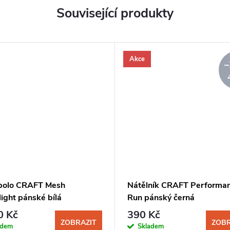
Související produkty
Akce
–
olo CRAFT Mesh
Nátělník CRAFT Performa
ight pánské bílá
Run pánský černá
0 Kč
390 Kč
ZOBRAZIT
ZOBR
adem
Skladem