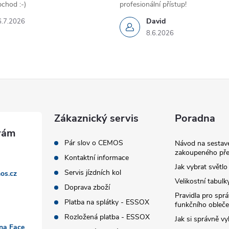
chod :-)
profesionální přístup!
David
6.7.2026
8.6.2026
Zákaznický servis
Poradna
Pár slov o CEMOS
Návod na sestave
zakoupeného pře
Kontaktní informace
Jak vybrat světlo
Servis jízdních kol
os.cz
Velikostní tabulk
Doprava zboží
Pravidla pro spr
Platba na splátky - ESSOX
funkčního obleče
Rozložená platba - ESSOX
Jak si správně vy
 na Face