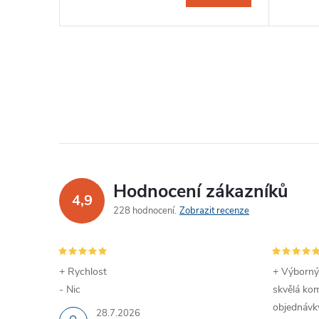
Hodnocení zákazníků
4,9
228 hodnocení
Zobrazit recenze
+ Rychlost
+ Výborný
- Nic
skvělá kom
objednávky
28.7.2026