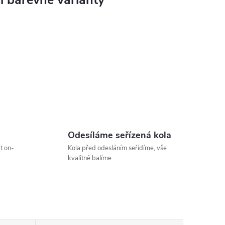
Odesíláme seřízená kola
t on-
Kola před odesláním seřídíme, vše
kvalitně balíme.