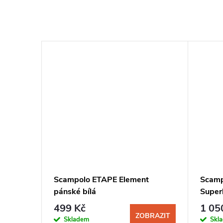
Scampolo ETAPE Element
Scamp
pánské bílá
Superl
499 Kč
1 05
ZOBRAZIT
Skladem
Skl