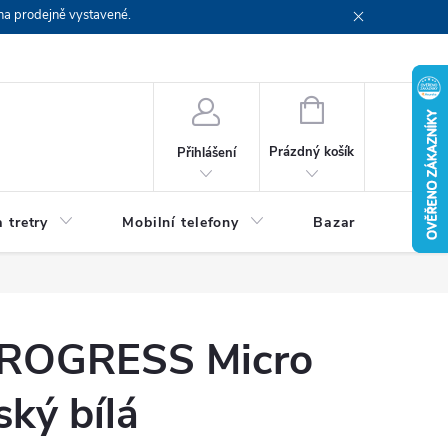
na prodejně vystavené.
NÁKUPNÍ
KOŠÍK
Prázdný košík
Přihlášení
 tretry
Mobilní telefony
Bazar
Servis
PROGRESS Micro
ký bílá