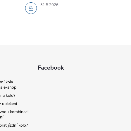
31.5.2026
Facebook
ní kola
s e-shop
 na kolo?
y oblečení
ávnou kombinaci
ní
brat jízdní kolo?