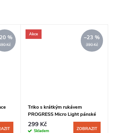
Akce
20 %
–23 %
490 Kč
390 Kč
nce
Triko s krátkým rukávem
PROGRESS Micro Light pánské
černá
299 Kč
AZIT
ZOBRAZIT
Skladem