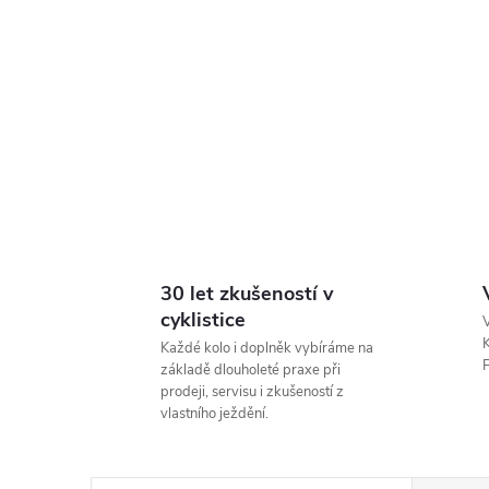
30 let zkušeností v
cyklistice
V
K
Každé kolo i doplněk vybíráme na
P
základě dlouholeté praxe při
prodeji, servisu i zkušeností z
vlastního ježdění.