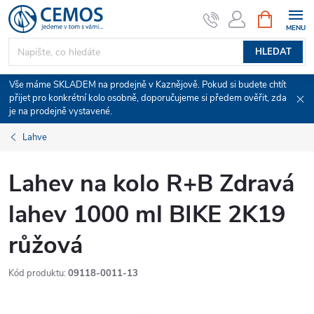
Přejít
NÁKUPNÍ
KOŠÍK
na
obsah
HLEDAT
Vše máme SKLADEM na prodejně v Kaznějově. Pokud si budete chtít
přijet pro konkrétní kolo osobně, doporučujeme si předem ověřit, zda
je na prodejně vystavené.
Lahve
Lahev na kolo R+B Zdravá
lahev 1000 ml BIKE 2K19
růžová
Kód produktu:
09118-0011-13