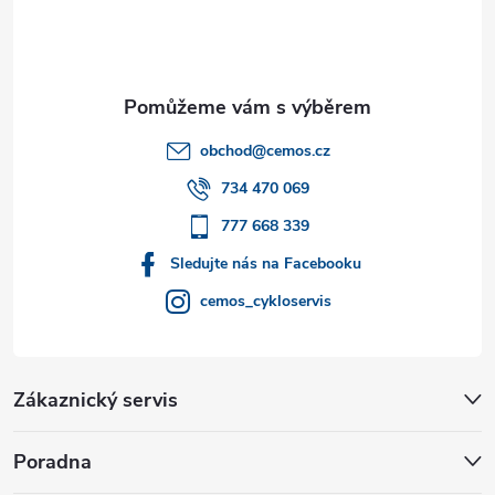
p
a
t
obchod
@
cemos.cz
í
734 470 069
777 668 339
Sledujte nás na Facebooku
cemos_cykloservis
Zákaznický servis
Poradna