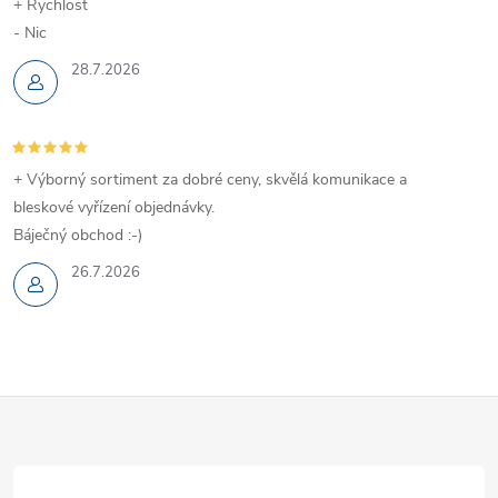
+ Rychlost
- Nic
28.7.2026
+ Výborný sortiment za dobré ceny, skvělá komunikace a
bleskové vyřízení objednávky.
Báječný obchod :-)
26.7.2026
Z
á