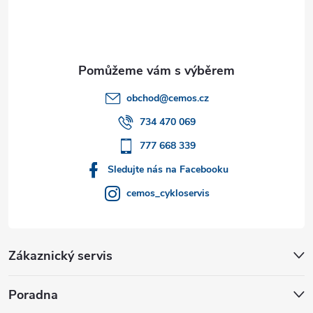
p
a
t
obchod
@
cemos.cz
í
734 470 069
777 668 339
Sledujte nás na Facebooku
cemos_cykloservis
Zákaznický servis
Poradna