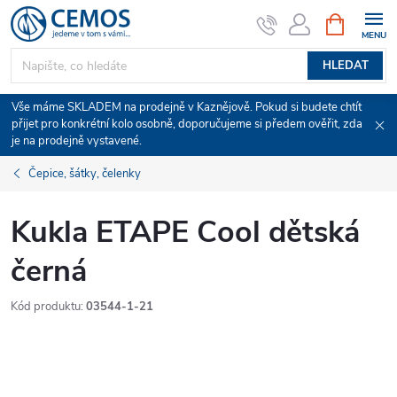
Přejít
NÁKUPNÍ
KOŠÍK
na
obsah
HLEDAT
Vše máme SKLADEM na prodejně v Kaznějově. Pokud si budete chtít
přijet pro konkrétní kolo osobně, doporučujeme si předem ověřit, zda
je na prodejně vystavené.
Čepice, šátky, čelenky
Kukla ETAPE Cool dětská
černá
Kód produktu:
03544-1-21