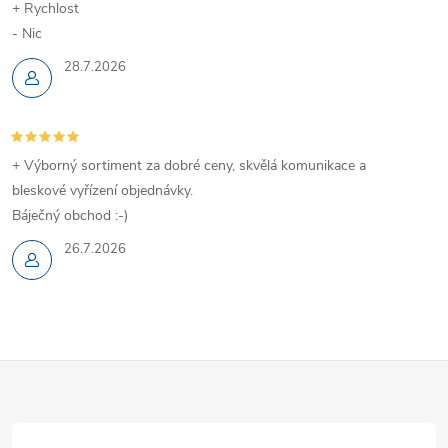
+ Rychlost
- Nic
28.7.2026
+ Výborný sortiment za dobré ceny, skvělá komunikace a
bleskové vyřízení objednávky.
Báječný obchod :-)
26.7.2026
Z
á