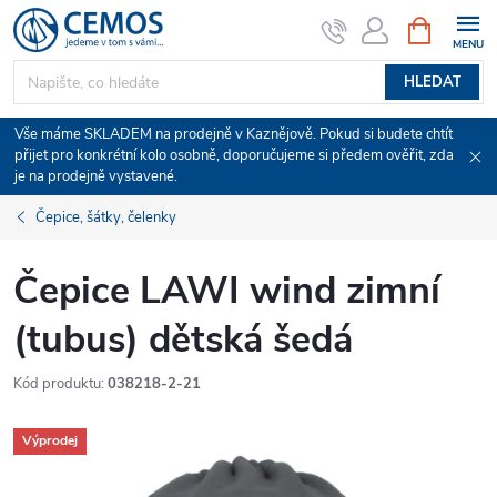
Přejít
NÁKUPNÍ
KOŠÍK
na
obsah
HLEDAT
Vše máme SKLADEM na prodejně v Kaznějově. Pokud si budete chtít
přijet pro konkrétní kolo osobně, doporučujeme si předem ověřit, zda
je na prodejně vystavené.
Čepice, šátky, čelenky
Čepice LAWI wind zimní
(tubus) dětská šedá
Kód produktu:
038218-2-21
Výprodej