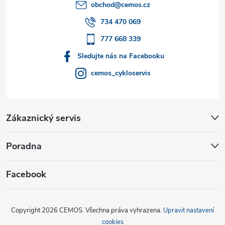
t
obchod
@
cemos.cz
í
734 470 069
777 668 339
Sledujte nás na Facebooku
cemos_cykloservis
Zákaznický servis
Poradna
Facebook
Copyright 2026
CEMOS
. Všechna práva vyhrazena.
Upravit nastavení
cookies