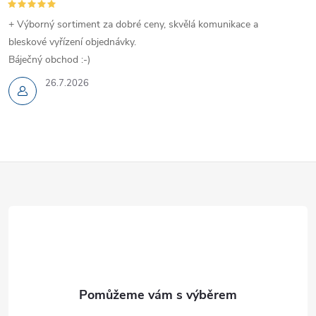
+ Výborný sortiment za dobré ceny, skvělá komunikace a
bleskové vyřízení objednávky.
Báječný obchod :-)
26.7.2026
Z
á
p
a