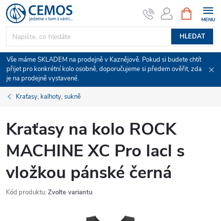
Přejít
NÁKUPNÍ
KOŠÍK
na
obsah
HLEDAT
Vše máme SKLADEM na prodejně v Kaznějově. Pokud si budete chtít
přijet pro konkrétní kolo osobně, doporučujeme si předem ověřit, zda
je na prodejně vystavené.
Kraťasy, kalhoty, sukně
Kraťasy na kolo ROCK
MACHINE XC Pro lacl s
vložkou pánské černá
Kód produktu:
Zvolte variantu