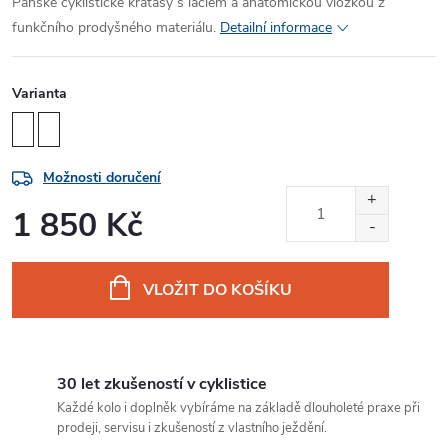
Pánské cyklistické kraťasy s laclem a anatomickou vložkou z
funkčního prodyšného materiálu.
Detailní informace
Varianta
Možnosti doručení
1 850 Kč
Měrná
cena:
VLOŽIT DO KOŠÍKU
30 let zkušeností v cyklistice
Každé kolo i doplněk vybíráme na základě dlouholeté praxe při
prodeji, servisu i zkušeností z vlastního ježdění.