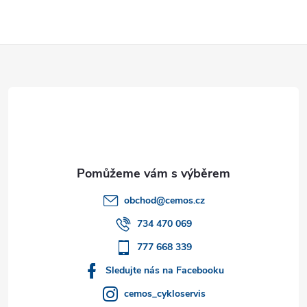
Z
á
p
a
t
obchod
@
cemos.cz
í
734 470 069
777 668 339
Sledujte nás na Facebooku
cemos_cykloservis