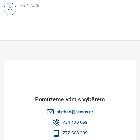
26.7.2026
Z
á
p
a
t
obchod
@
cemos.cz
í
734 470 069
777 668 339