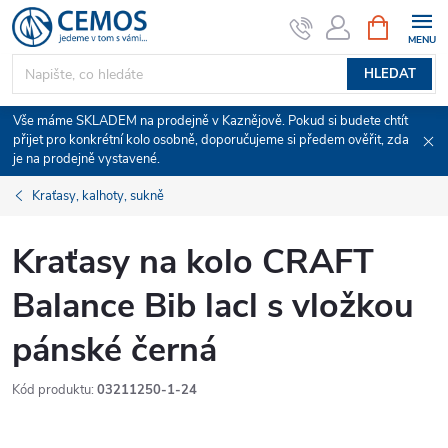
Přejít
NÁKUPNÍ
KOŠÍK
na
obsah
HLEDAT
Vše máme SKLADEM na prodejně v Kaznějově. Pokud si budete chtít
přijet pro konkrétní kolo osobně, doporučujeme si předem ověřit, zda
je na prodejně vystavené.
Kraťasy, kalhoty, sukně
Kraťasy na kolo CRAFT
Balance Bib lacl s vložkou
pánské černá
Kód produktu:
03211250-1-24