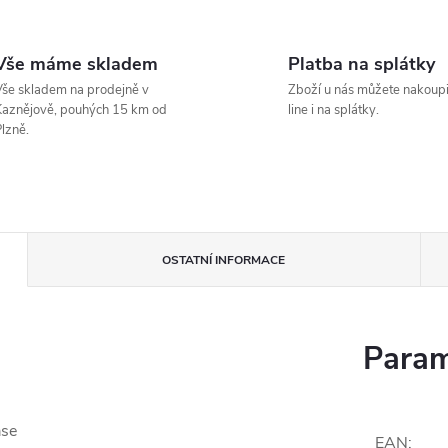
Vše máme skladem
Platba na splátky
še skladem na prodejně v
Zboží u nás můžete nakoupi
aznějově, pouhých 15 km od
line i na splátky.
lzně.
OSTATNÍ INFORMACE
Param
ase
EAN
: