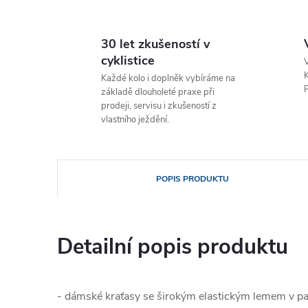
30 let zkušeností v
cyklistice
V
K
Každé kolo i doplněk vybíráme na
P
základě dlouholeté praxe při
prodeji, servisu i zkušeností z
vlastního ježdění.
POPIS PRODUKTU
Detailní popis produktu
- dámské kraťasy se
širokým elastickým lemem v p