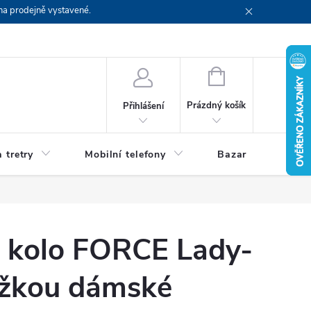
na prodejně vystavené.
NÁKUPNÍ
KOŠÍK
Prázdný košík
Přihlášení
 tretry
Mobilní telefony
Bazar
Servis
a kolo FORCE Lady-
ožkou dámské