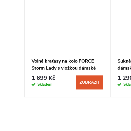
AS Pure
Volné kraťasy na kolo FORCE
Sukně
černá
Storm Lady s vložkou dámské
dámsk
černá-růžová
1 699 Kč
1 29
BRAZIT
ZOBRAZIT
Skladem
Skl