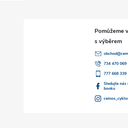
Z
á
p
a
obchod
@
cem
t
734 470 069
777 668 339
í
Sledujte nás
booku
cemos_cyklos