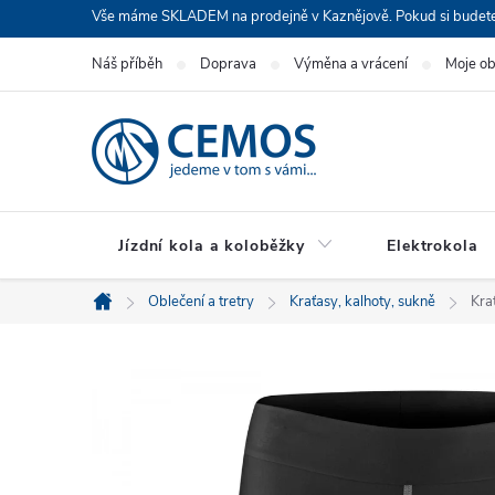
Přejít
Vše máme SKLADEM na prodejně v Kaznějově. Pokud si budete cht
na
Náš příběh
Doprava
Výměna a vrácení
Moje o
obsah
Jízdní kola a koloběžky
Elektrokola
Oblečení a tretry
Kraťasy, kalhoty, sukně
Kra
Domů