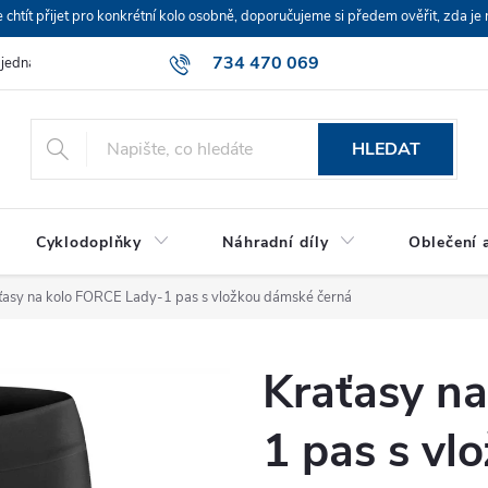
ít přijet pro konkrétní kolo osobně, doporučujeme si předem ověřit, zda je 
734 470 069
bjednávka
HLEDAT
Cyklodoplňky
Náhradní díly
Oblečení a
ťasy na kolo FORCE Lady-1 pas s vložkou dámské černá
Kraťasy n
1 pas s vl