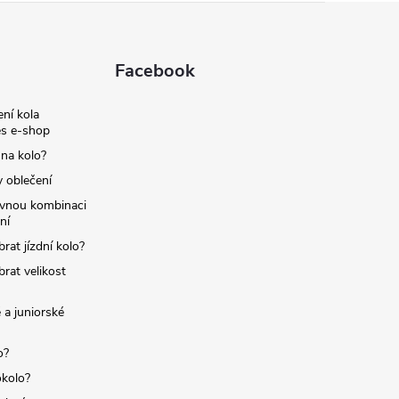
Facebook
ní kola
s e-shop
 na kolo?
y oblečení
ávnou kombinaci
ní
brat jízdní kolo?
brat velikost
 a juniorské
o?
okolo?