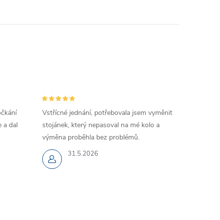
očkání
Vstřícné jednání, potřebovala jsem vyměnit
 a dal
stojánek, který nepasoval na mé kolo a
výměna proběhla bez problémů.
31.5.2026