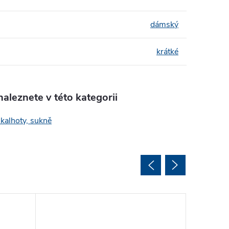
dámský
krátké
aleznete v této kategorii
 kalhoty, sukně