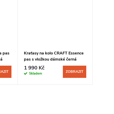
a pas
Kraťasy na kolo CRAFT Essence
Kraťasy
lá
pas s vložkou dámské černá
pas s v
1 990 Kč
1 090
AZIT
ZOBRAZIT
Skladem
Sklad