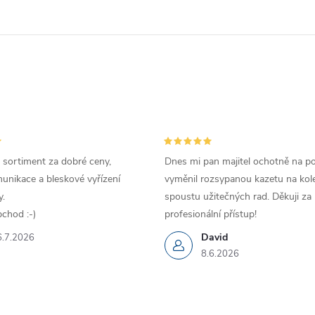
 sortiment za dobré ceny,
Dnes mi pan majitel ochotně na p
unikace a bleskové vyřízení
vyměnil rozsypanou kazetu na kole
.
spoustu užitečných rad. Děkuji za
chod :-)
profesionální přístup!
David
6.7.2026
8.6.2026