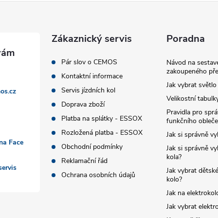
Zákaznický servis
Poradna
Pár slov o CEMOS
Návod na sestave
zakoupeného pře
Kontaktní informace
Jak vybrat světlo
Servis jízdních kol
os.cz
Velikostní tabulk
Doprava zboží
Pravidla pro spr
Platba na splátky - ESSOX
funkčního obleče
Rozložená platba - ESSOX
Jak si správně vy
 na Face
Obchodní podmínky
Jak si správně vy
kola?
Reklamační řád
ervis
Jak vybrat dětské
Ochrana osobních údajů
kolo?
Jak na elektrokol
Jak vybrat elektr