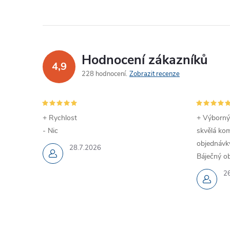
Hodnocení zákazníků
4,9
228 hodnocení
Zobrazit recenze
+ Rychlost
+ Výborný
- Nic
skvělá kom
objednávky
28.7.2026
Báječný ob
2