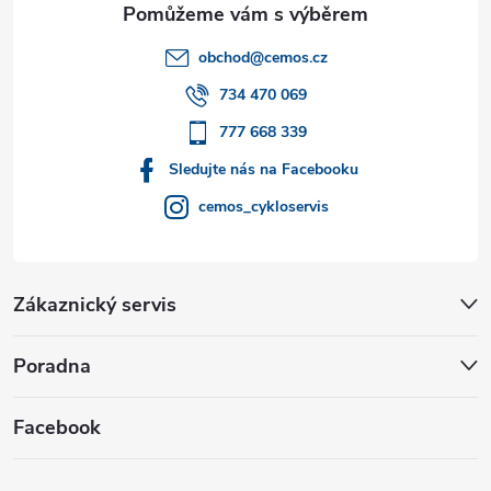
t
obchod
@
cemos.cz
í
734 470 069
777 668 339
Sledujte nás na Facebooku
cemos_cykloservis
Zákaznický servis
Poradna
Facebook