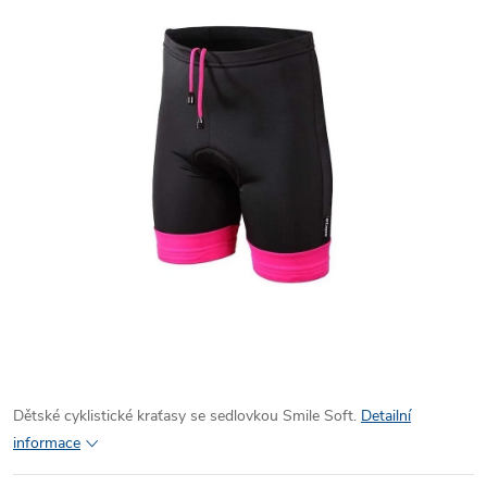
Dětské cyklistické kraťasy se sedlovkou Smile Soft.
Detailní
informace