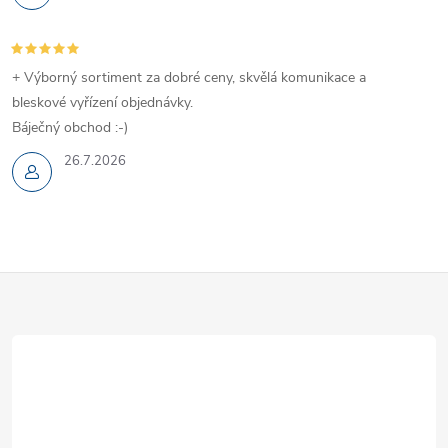
+ Výborný sortiment za dobré ceny, skvělá komunikace a
bleskové vyřízení objednávky.
Báječný obchod :-)
26.7.2026
Z
á
p
a