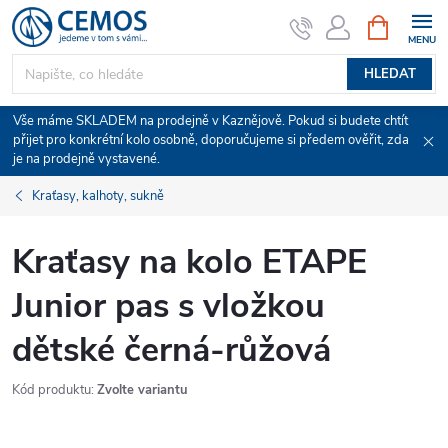
Přejít
NÁKUPNÍ
KOŠÍK
na
obsah
HLEDAT
Vše máme SKLADEM na prodejně v Kaznějově. Pokud si budete chtít
přijet pro konkrétní kolo osobně, doporučujeme si předem ověřit, zda
je na prodejně vystavené.
Kraťasy, kalhoty, sukně
Kraťasy na kolo ETAPE
Junior pas s vložkou
dětské černá-růžová
Kód produktu:
Zvolte variantu