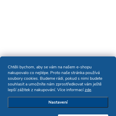
Chtěli bychom, aby se vám na našem e-shopu
nakupovalo co nejlépe. Proto naše stránka používá
soubory cookies. Budeme rádi, pokud s nimi budete
souhlasit a umožníte nám zprostředkovat vám ještě
lepší zážitek z nakupování. Více informací
zde
.
Nastavení