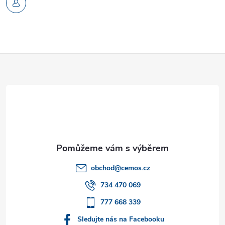
Z
á
p
a
t
obchod
@
cemos.cz
í
734 470 069
777 668 339
Sledujte nás na Facebooku