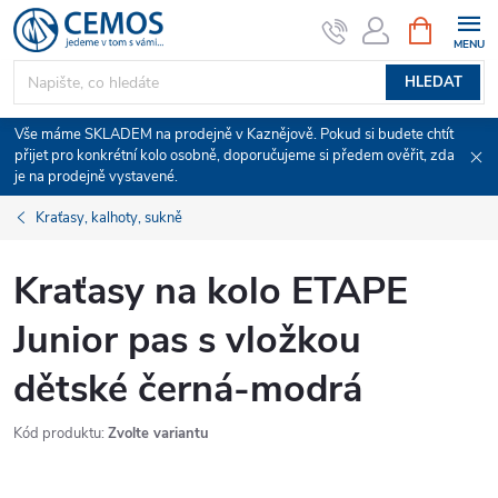
Přejít
NÁKUPNÍ
KOŠÍK
na
obsah
HLEDAT
Vše máme SKLADEM na prodejně v Kaznějově. Pokud si budete chtít
přijet pro konkrétní kolo osobně, doporučujeme si předem ověřit, zda
je na prodejně vystavené.
Kraťasy, kalhoty, sukně
Kraťasy na kolo ETAPE
Junior pas s vložkou
dětské černá-modrá
Kód produktu:
Zvolte variantu