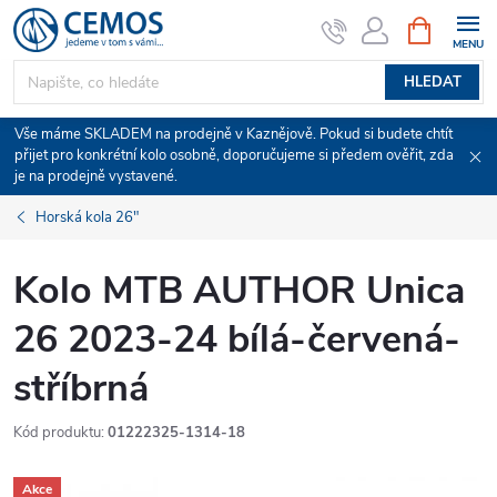
Přejít
NÁKUPNÍ
KOŠÍK
na
obsah
HLEDAT
Vše máme SKLADEM na prodejně v Kaznějově. Pokud si budete chtít
přijet pro konkrétní kolo osobně, doporučujeme si předem ověřit, zda
je na prodejně vystavené.
Horská kola 26"
Kolo MTB AUTHOR Unica
26 2023-24 bílá-červená-
stříbrná
Kód produktu:
01222325-1314-18
Akce