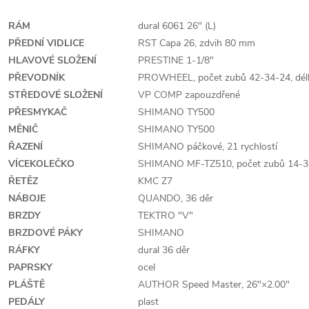
RÁM
dural 6061 26" (L)
PŘEDNÍ VIDLICE
RST Capa 26, zdvih 80 mm
HLAVOVÉ SLOŽENÍ
PRESTINE 1-1/8"
PŘEVODNÍK
PROWHEEL, počet zubů 42-34-24, délk
STŘEDOVÉ SLOŽENÍ
VP COMP zapouzdřené
PŘESMYKAČ
SHIMANO TY500
MĚNIČ
SHIMANO TY500
ŘAZENÍ
SHIMANO páčkové, 21 rychlostí
VÍCEKOLEČKO
SHIMANO MF-TZ510, počet zubů 14-34
ŘETĚZ
KMC Z7
NÁBOJE
QUANDO, 36 děr
BRZDY
TEKTRO "V"
BRZDOVÉ PÁKY
SHIMANO
RÁFKY
dural 36 děr
PAPRSKY
ocel
PLÁŠTĚ
AUTHOR Speed Master, 26"×2.00"
PEDÁLY
plast