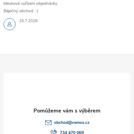
bleskové vyřízení objednávky.
Báječný obchod :-)
26.7.2026
Z
á
p
a
t
obchod
@
cemos.cz
734 470 069