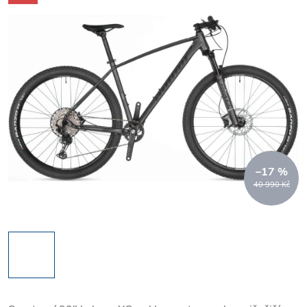
–17 %
40 990 Kč