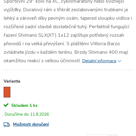
Sportovní 29" kolo na XC, cyklomaratony nebo svižnější
vyjížďky. Duralový rám s třikrát zeslabovanými trubkami je
lehký a zároveň díky pevným osám, tapered sloupku vidlice i
rozšířené zadní stavbě dostatečně tuhý. Perfektně fungující
řazení Shimano SLX(XT) 1x12 zajišťuje potřebný rozsah
převodů i na velká převýšení. S pláštěmi Vittoria Barzo
zvládnete jízdu v každém terénu. Brzdy Shimano 400 mají
okamžitou reakci s velkou účinností.
Detailní informace
Varianta
Skladem
1 ks
11.8.2026
Možnosti doručení