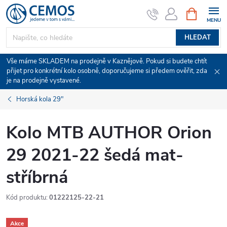
Přejít
NÁKUPNÍ
KOŠÍK
na
obsah
HLEDAT
Vše máme SKLADEM na prodejně v Kaznějově. Pokud si budete chtít
přijet pro konkrétní kolo osobně, doporučujeme si předem ověřit, zda
je na prodejně vystavené.
Horská kola 29"
Kolo MTB AUTHOR Orion
29 2021-22 šedá mat-
stříbrná
Kód produktu:
01222125-22-21
Akce