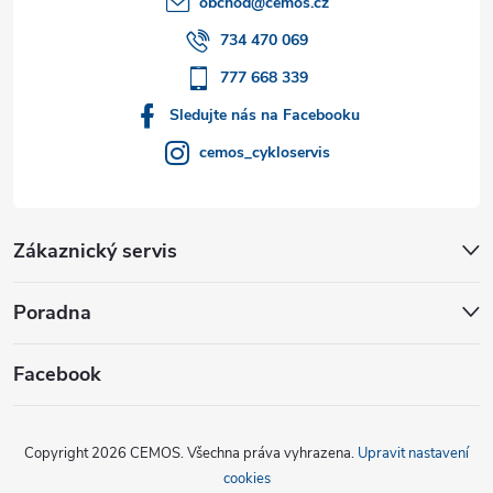
obchod
@
cemos.cz
í
734 470 069
777 668 339
Sledujte nás na Facebooku
cemos_cykloservis
Zákaznický servis
Poradna
Facebook
Copyright 2026
CEMOS
. Všechna práva vyhrazena.
Upravit nastavení
cookies