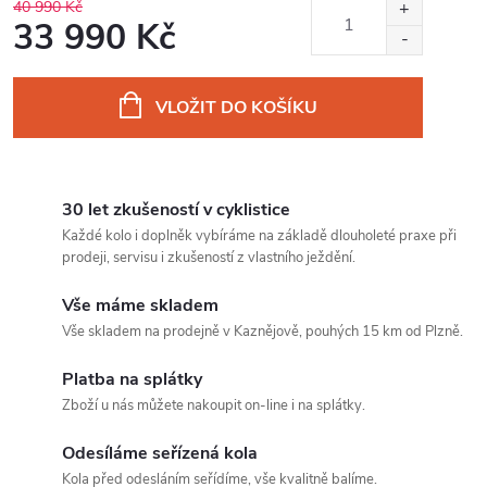
40 990 Kč
33 990 Kč
Měrná
cena:
VLOŽIT DO KOŠÍKU
30 let zkušeností v cyklistice
Každé kolo i doplněk vybíráme na základě dlouholeté praxe při
prodeji, servisu i zkušeností z vlastního ježdění.
Vše máme skladem
Vše skladem na prodejně v Kaznějově, pouhých 15 km od Plzně.
Platba na splátky
Zboží u nás můžete nakoupit on-line i na splátky.
Odesíláme seřízená kola
Kola před odesláním seřídíme, vše kvalitně balíme.