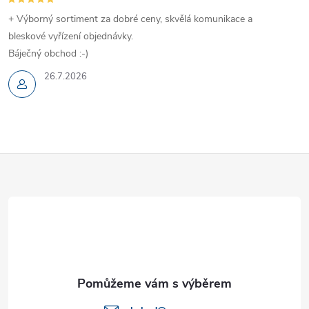
+ Výborný sortiment za dobré ceny, skvělá komunikace a
bleskové vyřízení objednávky.
Báječný obchod :-)
26.7.2026
Z
á
p
a
t