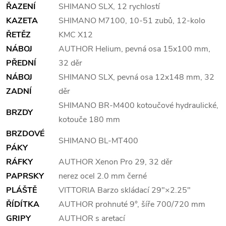
ŘAZENÍ
SHIMANO SLX, 12 rychlostí
KAZETA
SHIMANO M7100, 10-51 zubů, 12-kolo
ŘETĚZ
KMC X12
NÁBOJ
AUTHOR Helium, pevná osa 15x100 mm,
PŘEDNÍ
32 děr
NÁBOJ
SHIMANO SLX, pevná osa 12x148 mm, 32
ZADNÍ
děr
SHIMANO BR-M400 kotoučové hydraulické,
BRZDY
kotouče 180 mm
BRZDOVÉ
SHIMANO BL-MT400
PÁKY
RÁFKY
AUTHOR Xenon Pro 29, 32 děr
PAPRSKY
nerez ocel 2.0 mm černé
PLÁŠTĚ
VITTORIA Barzo skládací 29"×2.25"
ŘÍDÍTKA
AUTHOR prohnuté 9°, šíře 700/720 mm
GRIPY
AUTHOR s aretací