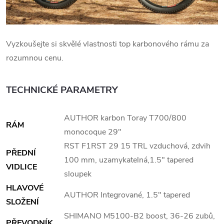
Vyzkoušejte si skvělé vlastnosti top karbonového rámu za
rozumnou cenu.
TECHNICKÉ PARAMETRY
AUTHOR karbon Toray T700/800
RÁM
monocoque 29"
RST F1RST 29 15 TRL vzduchová, zdvih
PŘEDNÍ
100 mm, uzamykatelná,1.5" tapered
VIDLICE
sloupek
HLAVOVÉ
AUTHOR Integrované, 1.5" tapered
SLOŽENÍ
SHIMANO M5100-B2 boost, 36-26 zubů,
PŘEVODNÍK