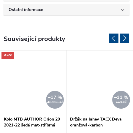
Ostatní informace
Související produkty
Akce
–17 %
–11 %
40 990 Kč
449 Kč
Kolo MTB AUTHOR Orion 29
Držák na lahev TACX Deva
2021-22 šedá mat-stříbrná
oranžová-karbon