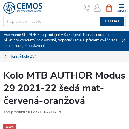
Přejít
NÁKUPNÍ
KOŠÍK
na
obsah
HLEDAT
Vše máme SKLADEM na prodejně v Kaznějově. Pokud si budete chtít
přijet pro konkrétní kolo osobně, doporučujeme si předem ověřit, zda
je na prodejně vystavené.
Horská kola 29"
Kolo MTB AUTHOR Modus
29 2021-22 šedá mat-
červená-oranžová
Kód produktu:
01222116-214-19
Akce