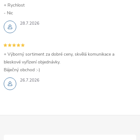
+ Rychlost
- Nic
28.7.2026
+ Výborný sortiment za dobré ceny, skvělá komunikace a
bleskové vyřízení objednávky.
Báječný obchod :-)
26.7.2026
Z
á