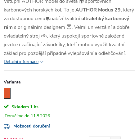
Vstupní AUTHOR model do světa 🌍 sportovních
karbonových horských kol. To je
AUTHOR Modus 29
, který
za dostupnou cenu💲nabízí kvalitní
ultralehký karbonový
rám
s originálním designem 😇. Velmi univerzální a dobře
ovladatelný stroj 🚲, který uspokojí sportovně založené
jezdce i začínající závodníky, kteří mohou využít kvalitní
základ pro pozdější případné vylepšování a odlehčování.
Detailní informace
Varianta
Skladem
1 ks
11.8.2026
Možnosti doručení