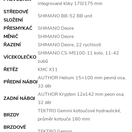
integrované kliky 170/175 mm
STŘEDOVÉ
SHIMANO BB-52 BB unit
SLOŽENÍ
PŘESMYKAČ
SHIMANO Deore
MĚNIČ
SHIMANO Deore
ŘAZENÍ
SHIMANO Deore, 22 rychlostí
SHIMANO CS-M5100-11 kolo, 11-42
VÍCEKOLEČKO
zubů
ŘETĚZ
KMC X11
AUTHOR Helium 15×100 mm pevná osa,
PŘEDNÍ NÁBOJ
32 děr
AUTHOR Krypton 12x142 mm peon osa,
ZADNÍ NÁBOJ
32 děr
TEKTRO Gemini kotoučové hydraulické,
BRZDY
průměr kotouče 180 mm
BRZDOVÉ
TEKTRO Gemini