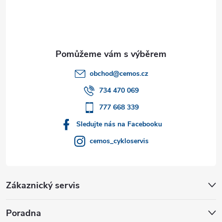
p
a
t
obchod
@
cemos.cz
í
734 470 069
777 668 339
Sledujte nás na Facebooku
cemos_cykloservis
Zákaznický servis
Poradna