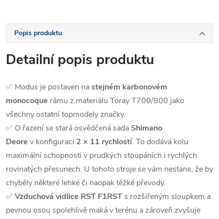
Popis produktu
Detailní popis produktu
✅ Modus je postaven na
stejném karbonovém
monocoque
rámu z materiálu Toray T700/800 jako
všechny ostatní topmodely značky.
✅ O řazení se stará osvědčená sada
Shimano
Deore
v konfiguraci
2 × 11 rychlostí
. To dodává kolu
maximální schopnosti v prudkých stoupáních i rychlých
rovinatých přesunech. U tohoto stroje se vám nestane, že by
chyběly některé lehké či naopak těžké převody.
✅
Vzduchová vidlice RST F1RST
s rozšířeným sloupkem a
pevnou osou spolehlivě maká v terénu a zároveň zvyšuje