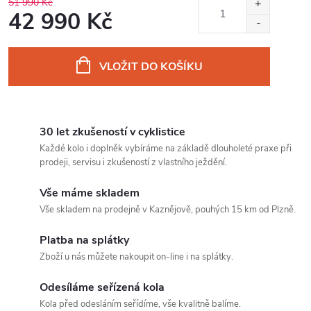
51 990 Kč
42 990 Kč
Měrná
cena:
VLOŽIT DO KOŠÍKU
30 let zkušeností v cyklistice
Každé kolo i doplněk vybíráme na základě dlouholeté praxe při
prodeji, servisu i zkušeností z vlastního ježdění.
Vše máme skladem
Vše skladem na prodejně v Kaznějově, pouhých 15 km od Plzně.
Platba na splátky
Zboží u nás můžete nakoupit on-line i na splátky.
Odesíláme seřízená kola
Kola před odesláním seřídíme, vše kvalitně balíme.