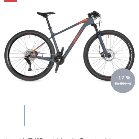
–17 %
51 990 Kč