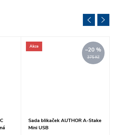
Akce
–20 %
375 Kč
SC
Sada blikaček AUTHOR A-Stake
Blatník
ená
Mini USB
26"-29
černá