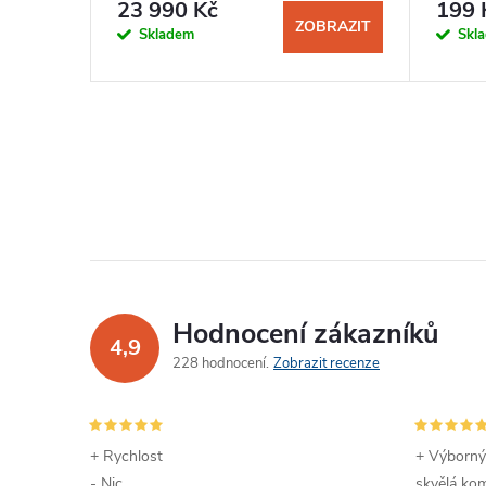
23 990 Kč
199 
KOŠÍKU
ZOBRAZIT
Skladem
Skl
Hodnocení zákazníků
4,9
228 hodnocení
Zobrazit recenze
+ Rychlost
+ Výborný
- Nic
skvělá kom