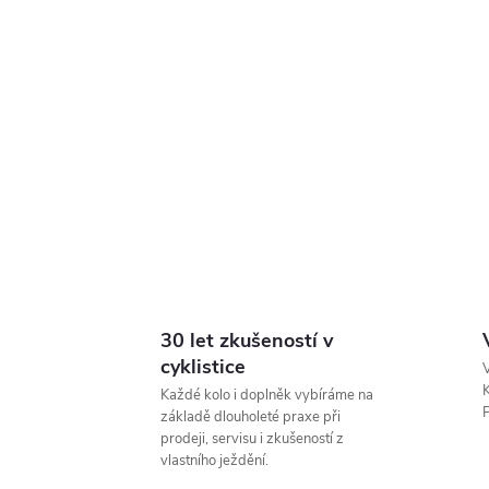
30 let zkušeností v
cyklistice
V
K
Každé kolo i doplněk vybíráme na
P
základě dlouholeté praxe při
prodeji, servisu i zkušeností z
vlastního ježdění.