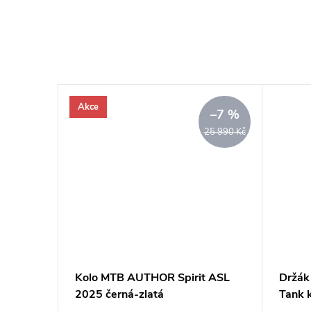
Akce
–7 %
25 990 Kč
pirála
Kolo MTB AUTHOR Spirit ASL
Držák
2025 černá-zlatá
Tank k