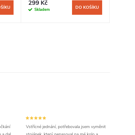
299 Kč
450 K
ŠÍKU
DO KOŠÍKU
Skladem
Sklad
očkání
Vstřícné jednání, potřebovala jsem vyměnit
 a dal
stojánek, který nepasoval na mé kolo a