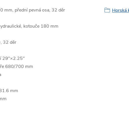
mm, přední pevná osa, 32 děr
Horská 
draulické, kotouče 180 mm
 32 děr
í 29"×2.25"
íře 680/700 mm
a
 31.6 mm
 mm