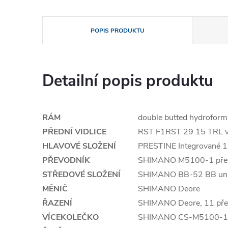
POPIS PRODUKTU
Detailní popis produktu
RÁM
double butted hydroform
PŘEDNÍ VIDLICE
RST F1RST 29 15 TRL v
HLAVOVÉ SLOŽENÍ
PRESTINE Integrované 1
PŘEVODNÍK
SHIMANO M5100-1 převo
STŘEDOVÉ SLOŽENÍ
SHIMANO BB-52 BB uni
MĚNIČ
SHIMANO Deore
ŘAZENÍ
SHIMANO Deore, 11 př
VÍCEKOLEČKO
SHIMANO CS-M5100-11 