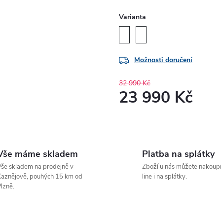
Varianta
Možnosti doručení
32 990 Kč
23 990 Kč
Měrná
cena:
Vše máme skladem
Platba na splátky
še skladem na prodejně v
Zboží u nás můžete nakoupi
aznějově, pouhých 15 km od
line i na splátky.
lzně.