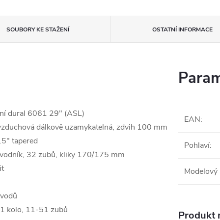
SOUBORY KE STAŽENÍ
OSTATNÍ INFORMACE
Param
ní dural 6061 29" (ASL)
EAN
:
zduchová dálkově uzamykatelná, zdvih 100 mm
.5" tapered
Pohlaví
:
dník, 32 zubů, kliky 170/175 mm
t
Modelový 
evodů
kolo, 11-51 zubů
Produkt n