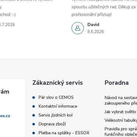
.
spoustu užitečných rad. Děkuji za
chod :-)
profesionální přístup!
David
6.7.2026
8.6.2026
Zákaznický servis
Poradna
Pár slov o CEMOS
Návod na sestave
zakoupeného pře
Kontaktní informace
Jak vybrat světlo
Servis jízdních kol
os.cz
Velikostní tabulk
Doprava zboží
Pravidla pro spr
Platba na splátky - ESSOX
funkčního obleče