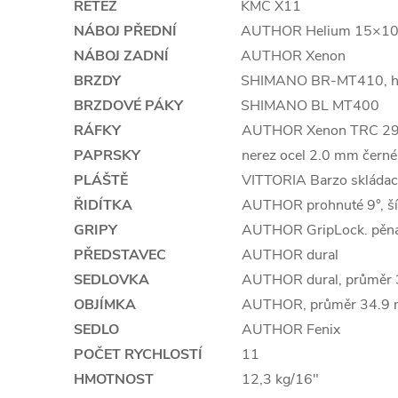
ŘETĚZ
KMC X11
NÁBOJ PŘEDNÍ
AUTHOR Helium 15×100 
NÁBOJ ZADNÍ
AUTHOR Xenon
BRZDY
SHIMANO BR-MT410, hy
BRZDOVÉ PÁKY
SHIMANO BL MT400
RÁFKY
AUTHOR Xenon TRC 29,
PAPRSKY
nerez ocel 2.0 mm černé
PLÁŠTĚ
VITTORIA Barzo skládac
ŘIDÍTKA
AUTHOR prohnuté 9°, š
GRIPY
AUTHOR GripLock. pěn
PŘEDSTAVEC
AUTHOR dural
SEDLOVKA
AUTHOR dural, průměr
OBJÍMKA
AUTHOR, průměr 34.9
SEDLO
AUTHOR Fenix
POČET RYCHLOSTÍ
11
HMOTNOST
12,3 kg/16"