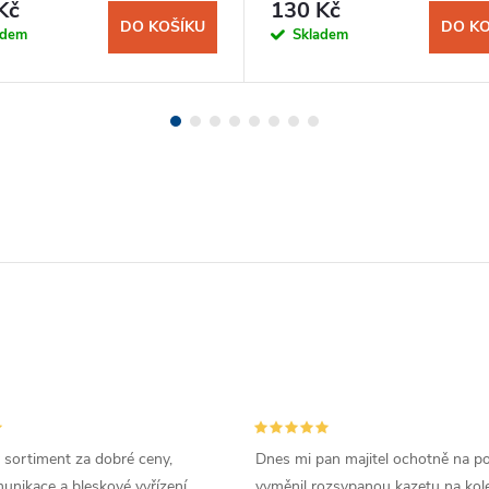
Kč
130 Kč
DO KOŠÍKU
DO KO
adem
Skladem
 sortiment za dobré ceny,
Dnes mi pan majitel ochotně na p
unikace a bleskové vyřízení
vyměnil rozsypanou kazetu na kole