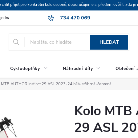
ít přijet pro konkrétní kolo osobně, doporučujeme si předem ověřit, zda je 
734 470 069
bjednávka
HLEDAT
Cyklodoplňky
Náhradní díly
Oblečení a
o MTB AUTHOR Instinct 29 ASL 2023-24 bílá-stříbrná-červená
Kolo MTB 
29 ASL 20