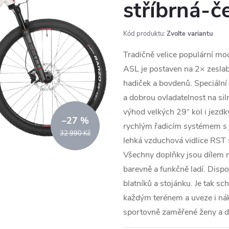
stříbrná-č
Kód produktu:
Zvolte variantu
Tradičně velice populární mo
ASL je postaven na 2× zesl
hadiček a bovdenů. Speciální 
a dobrou ovladatelnost na siln
výhod velkých 29“ kol i jez
–27 %
rychlým řadicím systémem s 
32 990 Kč
lehká vzduchová vidlice RST 
Všechny doplňky jsou dílem 
barevně a funkčně ladí. Disp
blatníků a stojánku. Je tak sc
každým terénem a uveze i nák
sportovně zaměřené ženy a d