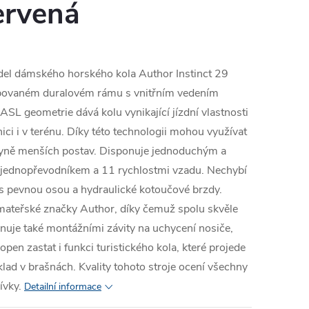
ervená
del dámského horského kola Author Instinct 29
abovaném duralovém rámu s vnitřním vedením
ASL geometrie dává kolu vynikající jízdní vlastnosti
ici i v terénu. Díky této technologii mohou využívat
dkyně menších postav. Disponuje jednoduchým a
jednopřevodníkem a 11 rychlostmi vzadu. Nechybí
s pevnou osou a hydraulické kotoučové brzdy.
mateřské značky Author, díky čemuž spolu skvěle
onuje také montážními závity na uchycení nosiče,
hopen zastat i funkci turistického kola, které projede
lad v brašnách. Kvality tohoto stroje ocení všechny
ívky.
Detailní informace