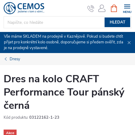
Přejít
NÁKUPNÍ
KOŠÍK
na
obsah
HLEDAT
Vše máme SKLADEM na prodejně v Kaznějově. Pokud si budete chtít
přijet pro konkrétní kolo osobně, doporučujeme si předem ověřit, zda
je na prodejně vystavené.
Dresy
Dres na kolo CRAFT
Performance Tour pánský
černá
Kód produktu:
03122162-1-23
Akce