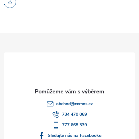
Z
á
p
a
t
obchod
@
cemos.cz
í
734 470 069
777 668 339
Sledujte nás na Facebooku