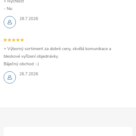
+ Rychlost
- Nic
28.7.2026
+ Výborný sortiment za dobré ceny, skvělá komunikace a
bleskové vyřízení objednávky.
Báječný obchod :-)
26.7.2026
Z
á