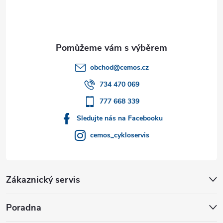
p
a
t
obchod
@
cemos.cz
í
734 470 069
777 668 339
Sledujte nás na Facebooku
cemos_cykloservis
Zákaznický servis
Poradna