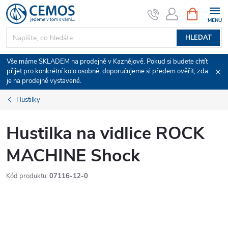
Přejít
NÁKUPNÍ
KOŠÍK
na
obsah
HLEDAT
Vše máme SKLADEM na prodejně v Kaznějově. Pokud si budete chtít
přijet pro konkrétní kolo osobně, doporučujeme si předem ověřit, zda
je na prodejně vystavené.
Hustilky
Hustilka na vidlice ROCK
MACHINE Shock
Kód produktu:
07116-12-0