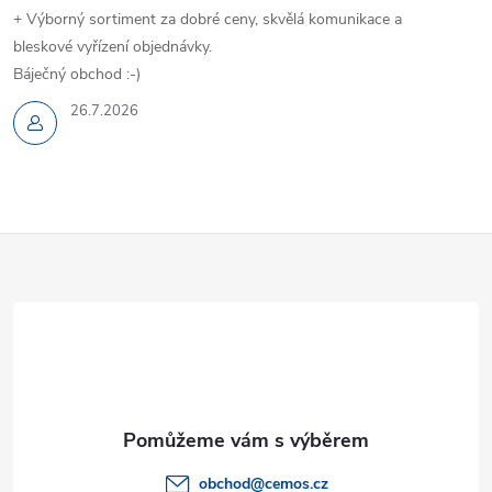
+ Výborný sortiment za dobré ceny, skvělá komunikace a
bleskové vyřízení objednávky.
Báječný obchod :-)
26.7.2026
Z
á
p
a
t
obchod
@
cemos.cz