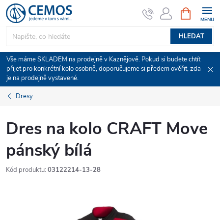
Přejít
NÁKUPNÍ
KOŠÍK
na
obsah
HLEDAT
Vše máme SKLADEM na prodejně v Kaznějově. Pokud si budete chtít
přijet pro konkrétní kolo osobně, doporučujeme si předem ověřit, zda
je na prodejně vystavené.
Dresy
Dres na kolo CRAFT Move
pánský bílá
Kód produktu:
03122214-13-28