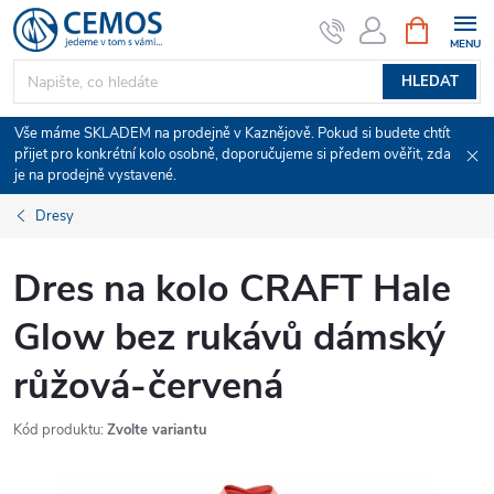
Přejít
NÁKUPNÍ
KOŠÍK
na
obsah
HLEDAT
Vše máme SKLADEM na prodejně v Kaznějově. Pokud si budete chtít
přijet pro konkrétní kolo osobně, doporučujeme si předem ověřit, zda
je na prodejně vystavené.
Dresy
Dres na kolo CRAFT Hale
Glow bez rukávů dámský
růžová-červená
Kód produktu:
Zvolte variantu