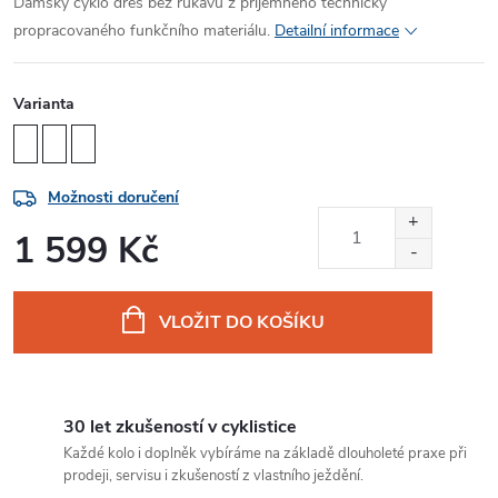
Dámský cyklo dres bez rukávů z příjemného technicky
propracovaného funkčního materiálu.
Detailní informace
Varianta
Možnosti doručení
1 599 Kč
Měrná
cena:
VLOŽIT DO KOŠÍKU
30 let zkušeností v cyklistice
Každé kolo i doplněk vybíráme na základě dlouholeté praxe při
prodeji, servisu i zkušeností z vlastního ježdění.