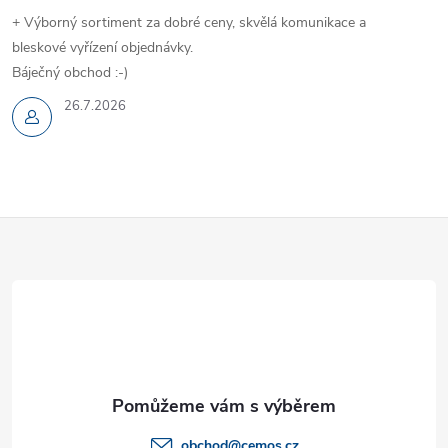
+ Výborný sortiment za dobré ceny, skvělá komunikace a
bleskové vyřízení objednávky.
Báječný obchod :-)
26.7.2026
Z
á
p
a
t
obchod
@
cemos.cz