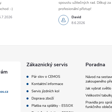
.
spoustu užitečných rad. Děkuji za
chod :-)
profesionální přístup!
David
6.7.2026
8.6.2026
Zákaznický servis
Poradna
Pár slov o CEMOS
Návod na sestave
zakoupeného pře
Kontaktní informace
Jak vybrat světlo
Servis jízdních kol
os.cz
Velikostní tabulk
Doprava zboží
Pravidla pro spr
Platba na splátky - ESSOX
funkčního obleče