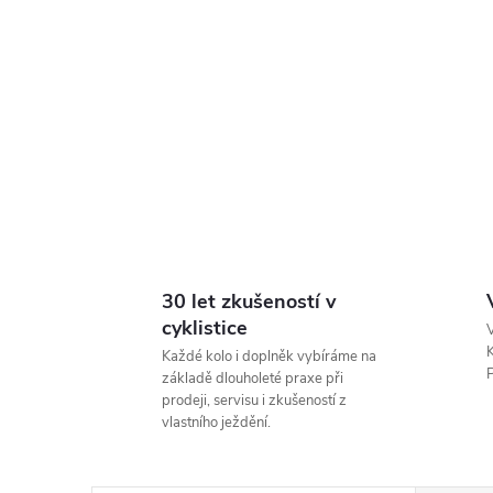
30 let zkušeností v
cyklistice
V
K
Každé kolo i doplněk vybíráme na
P
základě dlouholeté praxe při
prodeji, servisu i zkušeností z
vlastního ježdění.