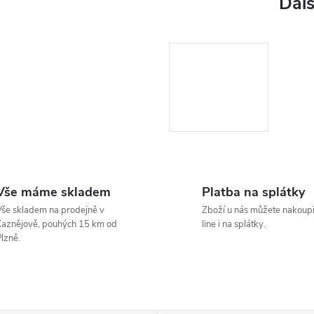
Vše máme skladem
Platba na splátky
še skladem na prodejně v
Zboží u nás můžete nakoupi
aznějově, pouhých 15 km od
line i na splátky.
lzně.