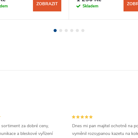
ZOBRAZIT
ZOBR
adem
Skladem
 sortiment za dobré ceny,
Dnes mi pan majitel ochotně na p
unikace a bleskové vyřízení
vyměnil rozsypanou kazetu na kole