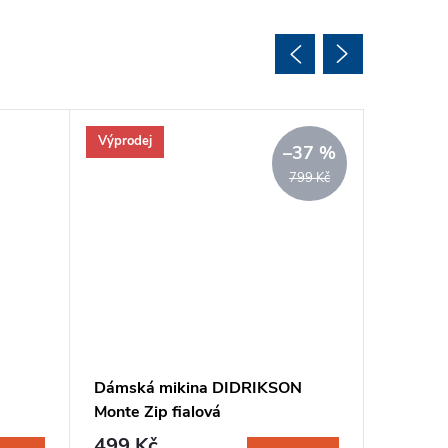
Výprodej
–37 %
799 Kč
Dámská mikina DIDRIKSON
Dámská
Monte Zip fialová
Tispa II 
499 Kč
1 590