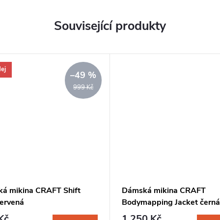
Související produkty
ej
–49 %
999 Kč
á mikina CRAFT Shift
Dámská mikina CRAFT
červená
Bodymapping Jacket černá
Kč
1 250 Kč