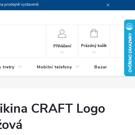
na prodejně vystavené.
NÁKUPNÍ
KOŠÍK
Prázdný košík
Přihlášení
 tretry
Mobilní telefony
Bazar
Servis
ikina CRAFT Logo
žová