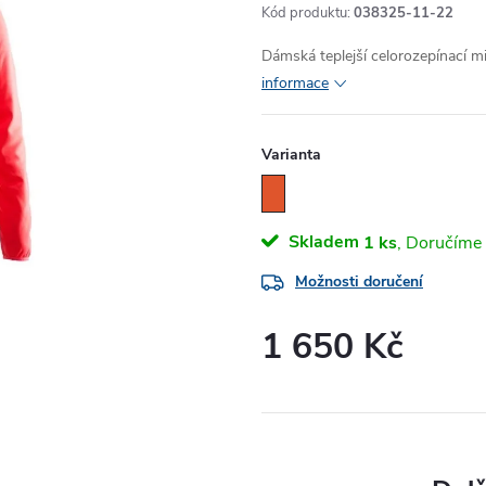
Kód produktu:
038325-11-22
Dámská teplejší celorozepínací m
informace
Varianta
Skladem
1 ks
Možnosti doručení
1 650 Kč
Měrná
cena: