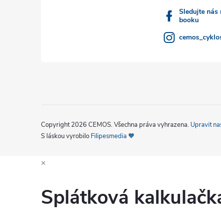
í
Sledujte nás
booku
cemos_cyklos
Copyright 2026
CEMOS
. Všechna práva vyhrazena.
Upravit na
S láskou vyrobilo
Filipesmedia 🧡
×
Splátková kalkulač