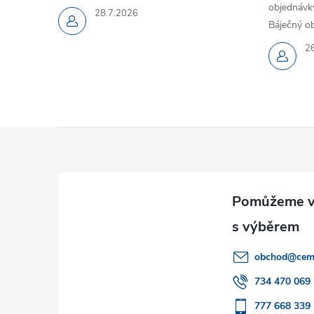
objednávky
28.7.2026
Báječný ob
2
Z
á
p
a
obchod
@
cem
t
734 470 069
777 668 339