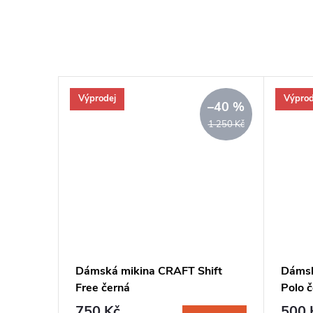
Výprodej
Výprod
–42 %
–40 %
1 750 Kč
1 250 Kč
ctive
Dámská mikina CRAFT Shift
Dámsk
 modrá
Free černá
Polo 
750 Kč
500 