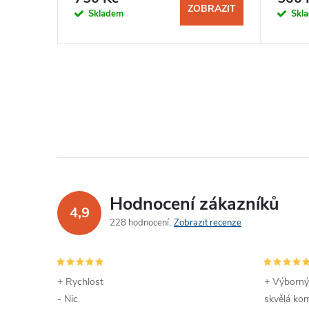
BRAZIT
ZOBRAZIT
Skladem
Skl
Hodnocení zákazníků
4,9
228 hodnocení
Zobrazit recenze
+ Rychlost
+ Výborný
- Nic
skvělá kom