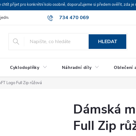
ít přijet pro konkrétní kolo osobně, doporučujeme si předem ověřit, zda je 
734 470 069
bjednávka
HLEDAT
Cyklodoplňky
Náhradní díly
Oblečení a
T Logo Full Zip růžová
Dámská m
Full Zip rů