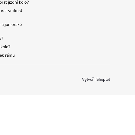
brat jízdní kolo?
brat velikost
 a juniorské
o?
okolo?
tek rámu
Vytvořil Shoptet