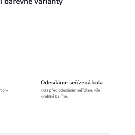
Odesíláme seřízená kola
t on-
Kola před odesláním seřídíme, vše
kvalitně balíme.