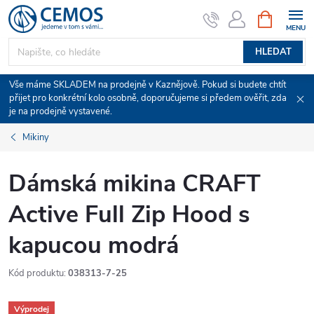
Přejít
NÁKUPNÍ
KOŠÍK
na
obsah
HLEDAT
Vše máme SKLADEM na prodejně v Kaznějově. Pokud si budete chtít
přijet pro konkrétní kolo osobně, doporučujeme si předem ověřit, zda
je na prodejně vystavené.
Mikiny
Dámská mikina CRAFT
Active Full Zip Hood s
kapucou modrá
Kód produktu:
038313-7-25
Výprodej