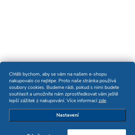
Chtěli bychom, aby se vám na našem e-shopu
nakupovalo co nejlépe. Proto naše stránka používá
soubory cookies. Budeme rádi, pokud s nimi budete
souhlasit a umožníte nám zprostředkovat vám ještě
lepší zážitek z nakupování. Více informací
zde
.
Nastavení