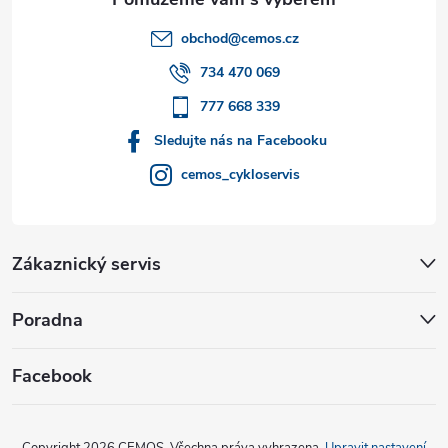
t
obchod
@
cemos.cz
í
734 470 069
777 668 339
Sledujte nás na Facebooku
cemos_cykloservis
Zákaznický servis
Poradna
Facebook