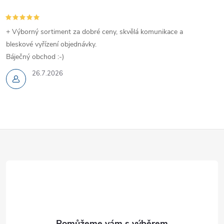
+ Výborný sortiment za dobré ceny, skvělá komunikace a
bleskové vyřízení objednávky.
Báječný obchod :-)
26.7.2026
Z
á
p
a