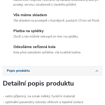
Každé kolo i doplněk vybíráme na základě dlouholeté praxe při
prodeji, servisu i zkušeností z vlastního ježdění.
Vše máme skladem
Vše skladem na prodejně v Kaznějově, pouhých 15 km od Plzně.
Platba na splátky
Zboží u nás můžete nakoupit on-line i na splátky.
Odesíláme seřízená kola
Kola před odesláním seřídíme, vše kvalitně balíme.
Popis produktu
Detailní popis produktu
- velmi příjemný, na omak měkký, funkční materiál
- optimální parametry odvodu vlhkosti a tepelné izolace