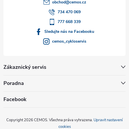
t
obchod
@
cemos.cz
í
734 470 069
777 668 339
Sledujte nás na Facebooku
cemos_cykloservis
Zákaznický servis
Poradna
Facebook
Copyright 2026
CEMOS
. Všechna práva vyhrazena.
Upravit nastavení
cookies