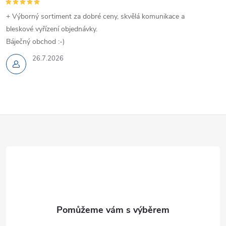
+ Výborný sortiment za dobré ceny, skvělá komunikace a
bleskové vyřízení objednávky.
Báječný obchod :-)
26.7.2026
Z
á
p
a