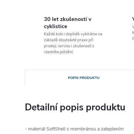
30 let zkušeností v
cyklistice
V
K
Každé kolo i doplněk vybíráme na
P
základě dlouholeté praxe při
prodeji, servisu i zkušeností z
vlastního ježdění.
POPIS PRODUKTU
Detailní popis produktu
- materiál SoftShell s membránou a zateplením