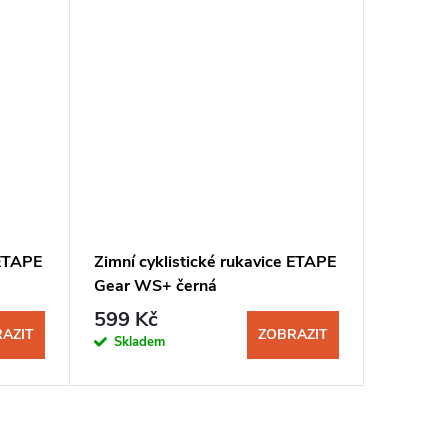
 ETAPE
Zimní cyklistické rukavice ETAPE
Cyklist
Gear WS+ černá
Everest
599 Kč
599 K
AZIT
ZOBRAZIT
Skladem
Sklad