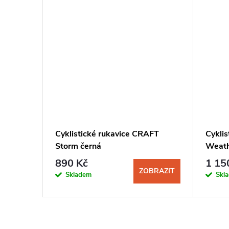
e
Cyklistické rukavice CRAFT
Cyklis
rná-
Storm černá
Weath
890 Kč
1 15
BRAZIT
ZOBRAZIT
Skladem
Skl