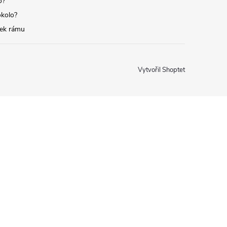
o?
okolo?
tek rámu
Vytvořil Shoptet