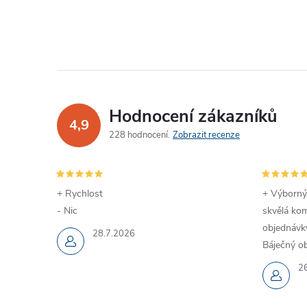
Hodnocení zákazníků
4,9
228 hodnocení
Zobrazit recenze
+ Rychlost
+ Výborný
- Nic
skvělá kom
objednávky
28.7.2026
Báječný ob
2