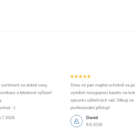
 sortiment za dobré ceny,
Dnes mi pan majitel ochotně na p
unikace a bleskové vyřízení
vyměnil rozsypanou kazetu na kole
.
spoustu užitečných rad. Děkuji za
chod :-)
profesionální přístup!
David
6.7.2026
8.6.2026