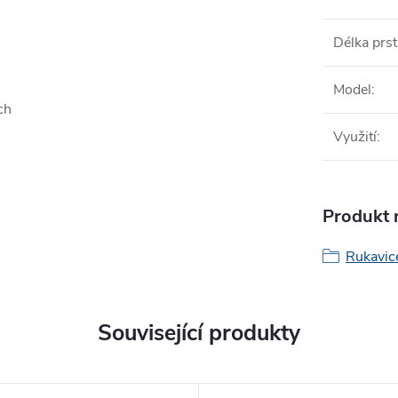
Délka prs
Model
:
ch
Využití
:
Produkt n
Rukavic
Související produkty