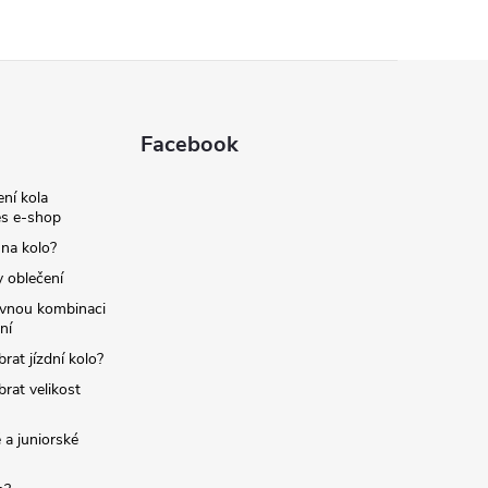
Facebook
ní kola
s e-shop
 na kolo?
y oblečení
ávnou kombinaci
ní
brat jízdní kolo?
brat velikost
 a juniorské