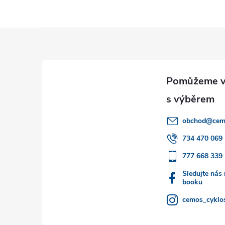
Z
á
p
a
obchod
@
cem
t
734 470 069
777 668 339
í
Sledujte nás
booku
cemos_cyklos