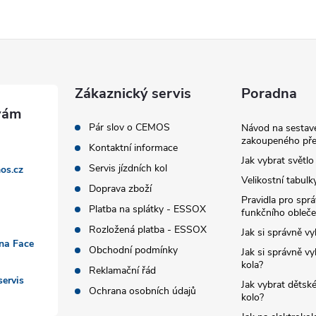
Zákaznický servis
Poradna
Pár slov o CEMOS
Návod na sestave
zakoupeného pře
Kontaktní informace
Jak vybrat světlo
Servis jízdních kol
os.cz
Velikostní tabulk
Doprava zboží
Pravidla pro spr
Platba na splátky - ESSOX
funkčního obleče
Rozložená platba - ESSOX
Jak si správně vy
 na Face
Obchodní podmínky
Jak si správně vy
kola?
Reklamační řád
ervis
Jak vybrat dětské
Ochrana osobních údajů
kolo?