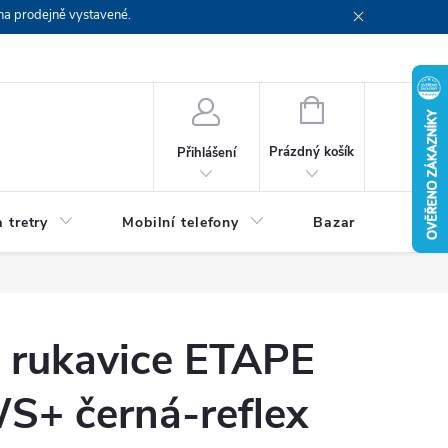
na prodejně vystavené.
NÁKUPNÍ
KOŠÍK
Prázdný košík
Přihlášení
 tretry
Mobilní telefony
Bazar
Servis
é rukavice ETAPE
S+ černá-reflex