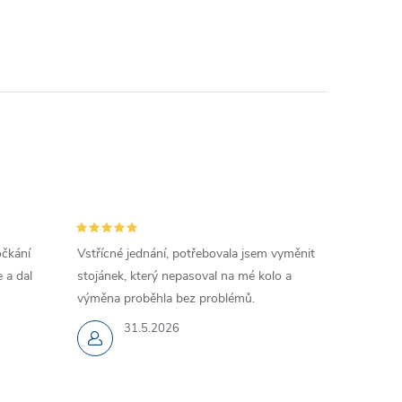
očkání
Vstřícné jednání, potřebovala jsem vyměnit
 a dal
stojánek, který nepasoval na mé kolo a
výměna proběhla bez problémů.
31.5.2026