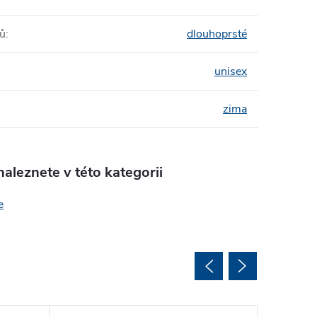
tů
:
dlouhoprsté
unisex
zima
aleznete v této kategorii
e