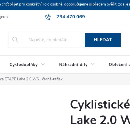
ít přijet pro konkrétní kolo osobně, doporučujeme si předem ověřit, zda je 
734 470 069
bjednávka
HLEDAT
Cyklodoplňky
Náhradní díly
Oblečení a
vice ETAPE Lake 2.0 WS+ černá-reflex
Cyklistick
Lake 2.0 W