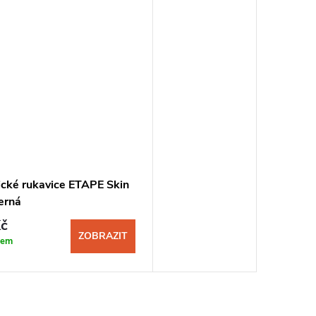
ické rukavice ETAPE Skin
erná
č
ZOBRAZIT
dem