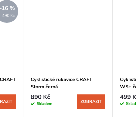
–16 %
1 490 Kč
e CRAFT
Cyklistické rukavice CRAFT
Cyklist
Storm černá
WS+ č
890 Kč
499 K
RAZIT
ZOBRAZIT
Skladem
Skla