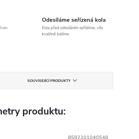
Odesíláme seřízená kola
t on-
Kola před odesláním seřídíme, vše
kvalitně balíme.
SOUVISEJÍCÍ PRODUKTY
etry produktu:
8592201040548