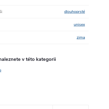
tů
:
dlouhoprsté
unisex
zima
aleznete v této kategorii
e