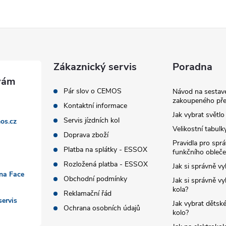
Zákaznický servis
Poradna
Pár slov o CEMOS
Návod na sestave
zakoupeného pře
Kontaktní informace
Jak vybrat světlo
Servis jízdních kol
os.cz
Velikostní tabulk
Doprava zboží
Pravidla pro spr
Platba na splátky - ESSOX
funkčního obleče
Rozložená platba - ESSOX
Jak si správně vy
 na Face
Obchodní podmínky
Jak si správně vy
kola?
Reklamační řád
ervis
Jak vybrat dětské
Ochrana osobních údajů
kolo?