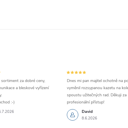
 sortiment za dobré ceny,
Dnes mi pan majitel ochotně na p
unikace a bleskové vyřízení
vyměnil rozsypanou kazetu na kole
.
spoustu užitečných rad. Děkuji za
chod :-)
profesionální přístup!
David
6.7.2026
8.6.2026