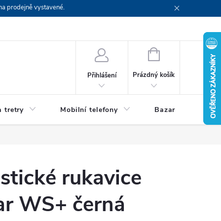
na prodejně vystavené.
NÁKUPNÍ
KOŠÍK
Prázdný košík
Přihlášení
 tretry
Mobilní telefony
Bazar
Servis
istické rukavice
ar WS+ černá