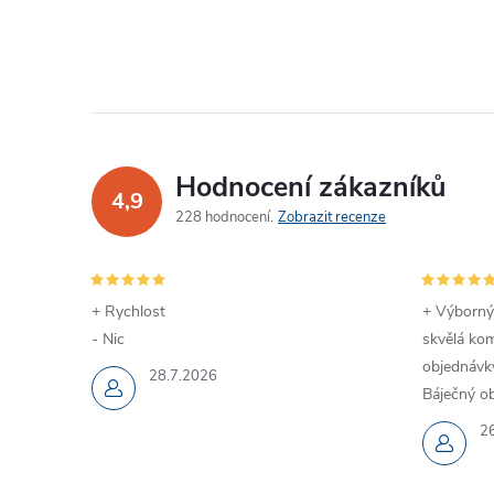
Hodnocení zákazníků
4,9
228 hodnocení
Zobrazit recenze
+ Rychlost
+ Výborný
- Nic
skvělá kom
objednávky
28.7.2026
Báječný ob
2