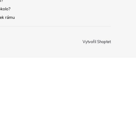
o?
okolo?
tek rámu
Vytvořil Shoptet