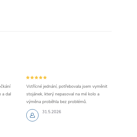
očkání
Vstřícné jednání, potřebovala jsem vyměnit
 a dal
stojánek, který nepasoval na mé kolo a
výměna proběhla bez problémů.
31.5.2026