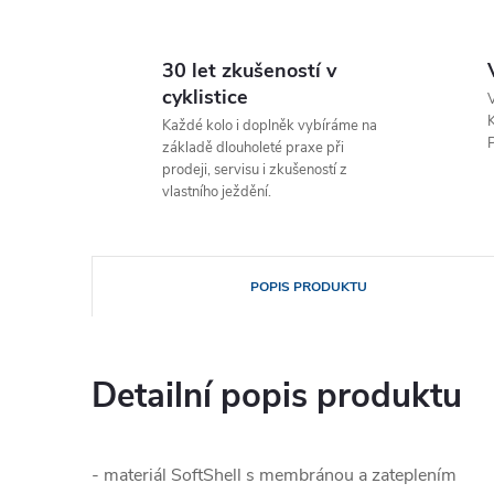
30 let zkušeností v
cyklistice
V
K
Každé kolo i doplněk vybíráme na
P
základě dlouholeté praxe při
prodeji, servisu i zkušeností z
vlastního ježdění.
POPIS PRODUKTU
Detailní popis produktu
- materiál SoftShell s membránou a zateplením