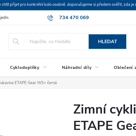
ít přijet pro konkrétní kolo osobně, doporučujeme si předem ověřit, zda je 
734 470 069
bjednávka
HLEDAT
Cyklodoplňky
Náhradní díly
Oblečení a
é rukavice ETAPE Gear WS+ černá
Zimní cykl
ETAPE Ge