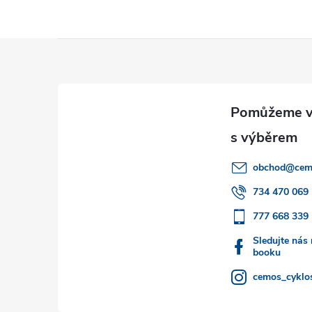
Z
á
p
a
obchod
@
cem
t
734 470 069
777 668 339
í
Sledujte nás
booku
cemos_cyklos