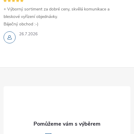
+ Výborný sortiment za dobré ceny, skvělá komunikace a
bleskové vyřízení objednávky.
Báječný obchod :-)
26.7.2026
Z
á
p
a