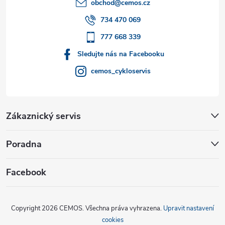
t
obchod
@
cemos.cz
í
734 470 069
777 668 339
Sledujte nás na Facebooku
cemos_cykloservis
Zákaznický servis
Poradna
Facebook
Copyright 2026
CEMOS
. Všechna práva vyhrazena.
Upravit nastavení
cookies