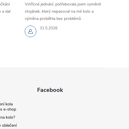
očkání
Vstřícné jednání, potřebovala jsem vyměnit
 a dal
stojánek, který nepasoval na mé kolo a
výměna proběhla bez problémů.
31.5.2026
Facebook
ní kola
s e-shop
 na kolo?
y oblečení