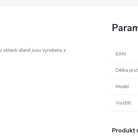
Param
v oblasti dlaně jsou vyrobeny z
EAN
:
Délka prs
Model
:
Využití
:
Produkt n