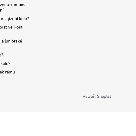
ávnou kombinaci
ní
brat jízdní kolo?
brat velikost
 a juniorské
o?
okolo?
tek rámu
Vytvořil Shoptet