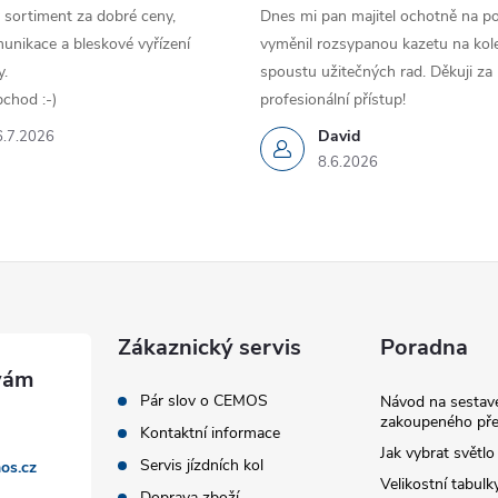
 sortiment za dobré ceny,
Dnes mi pan majitel ochotně na p
unikace a bleskové vyřízení
vyměnil rozsypanou kazetu na kole
.
spoustu užitečných rad. Děkuji za
chod :-)
profesionální přístup!
David
6.7.2026
8.6.2026
Zákaznický servis
Poradna
Pár slov o CEMOS
Návod na sestave
zakoupeného pře
Kontaktní informace
Jak vybrat světlo
Servis jízdních kol
os.cz
Velikostní tabulk
Doprava zboží