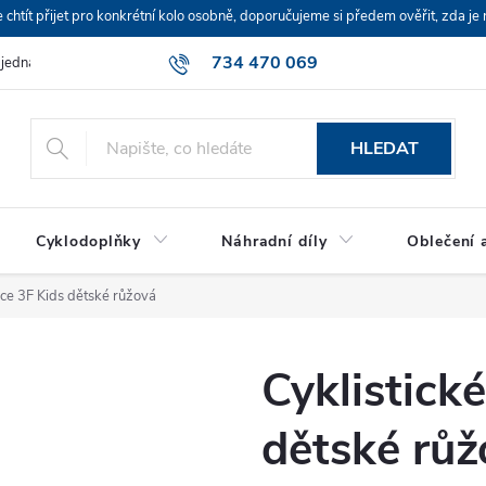
ít přijet pro konkrétní kolo osobně, doporučujeme si předem ověřit, zda je 
734 470 069
bjednávka
HLEDAT
Cyklodoplňky
Náhradní díly
Oblečení a
ice 3F Kids dětské růžová
Cyklistick
dětské růž