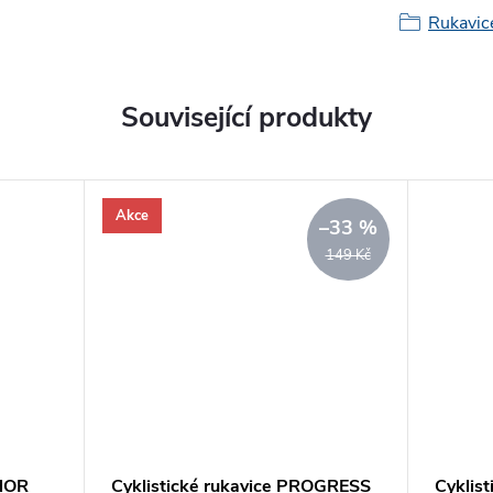
Rukavic
Související produkty
Akce
–33 %
149 Kč
THOR
Cyklistické rukavice PROGRESS
Cyklis