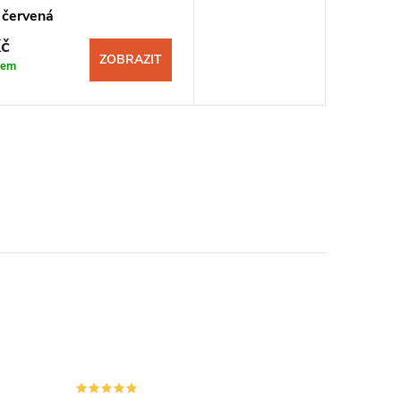
 červená
č
ZOBRAZIT
dem