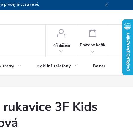
na prodejně vystavené.
NÁKUPNÍ
KOŠÍK
Prázdný košík
Přihlášení
 tretry
Mobilní telefony
Bazar
Servis
é rukavice 3F Kids
ová