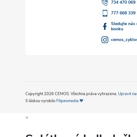
t
734 470 069
777 668 339
í
Sledujte nás
booku
cemos_cyklos
Copyright 2026
CEMOS
. Všechna práva vyhrazena.
Upravit na
S láskou vyrobilo
Filipesmedia 🧡
×