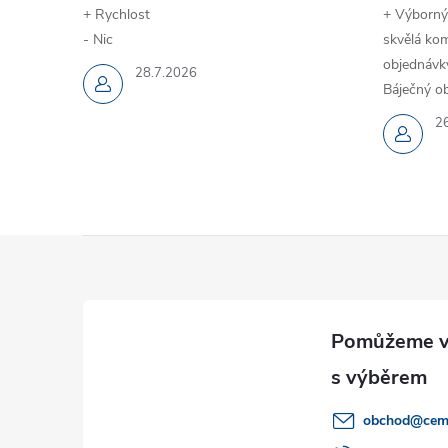
+ Rychlost
+ Výborný
- Nic
skvělá kom
objednávky
28.7.2026
Báječný ob
2
Z
á
p
a
obchod
@
cem