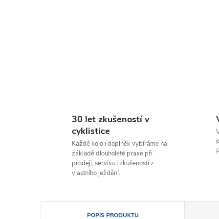
30 let zkušeností v
cyklistice
V
K
Každé kolo i doplněk vybíráme na
P
základě dlouholeté praxe při
prodeji, servisu i zkušeností z
vlastního ježdění.
POPIS PRODUKTU