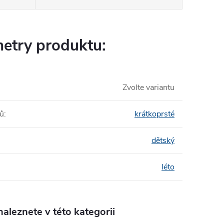
etry produktu:
Zvolte variantu
tů
:
krátkoprsté
dětský
léto
aleznete v této kategorii