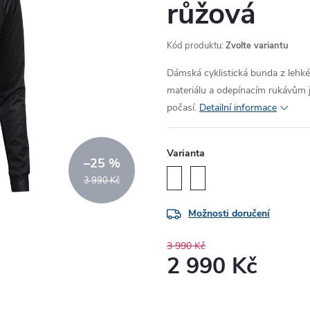
růžová
Kód produktu:
Zvolte variantu
Dámská cyklistická bunda z leh
materiálu a odepínacím rukávům j
počasí.
Detailní informace
Varianta
–25 %
3 990 Kč
Možnosti doručení
3 990 Kč
2 990 Kč
Měrná
cena: