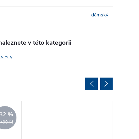
dámský
aleznete v této kategorii
 vesty
32 %
 490 Kč