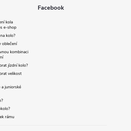
Facebook
ní kola
s e-shop
 na kolo?
y oblečení
ávnou kombinaci
ní
brat jízdní kolo?
brat velikost
 a juniorské
o?
okolo?
tek rámu