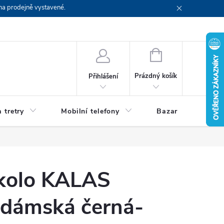
na prodejně vystavené.
NÁKUPNÍ
KOŠÍK
Prázdný košík
Přihlášení
 tretry
Mobilní telefony
Bazar
Servis
kolo KALAS
 dámská černá-