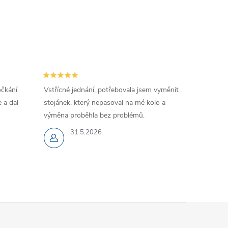
očkání
Vstřícné jednání, potřebovala jsem vyměnit
 a dal
stojánek, který nepasoval na mé kolo a
výměna proběhla bez problémů.
31.5.2026