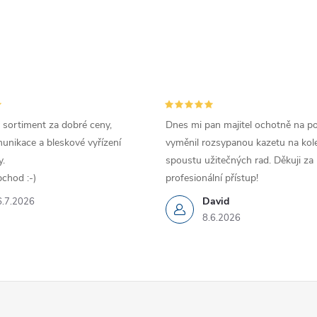
 sortiment za dobré ceny,
Dnes mi pan majitel ochotně na p
unikace a bleskové vyřízení
vyměnil rozsypanou kazetu na kole
.
spoustu užitečných rad. Děkuji za
chod :-)
profesionální přístup!
David
6.7.2026
8.6.2026