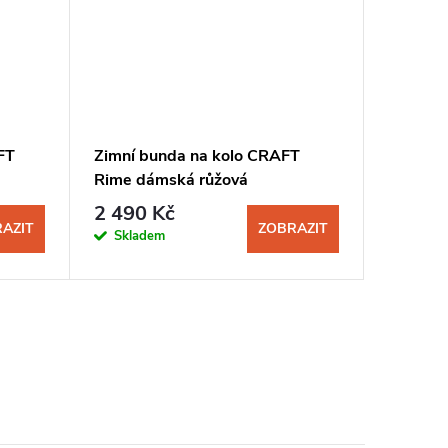
FT
Zimní bunda na kolo CRAFT
Bunda n
Rime dámská růžová
Rain dá
2 490 Kč
2 290
AZIT
ZOBRAZIT
Skladem
Sklad