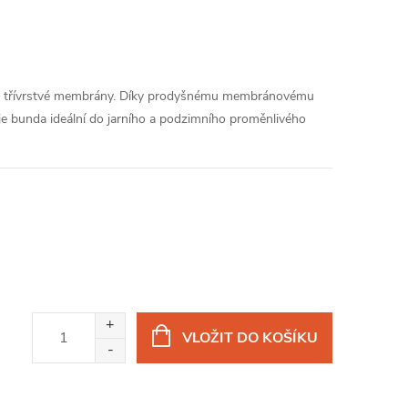
ké třívrstvé membrány. Díky prodyšnému membránovému
e bunda ideální do jarního a podzimního proměnlivého
VLOŽIT DO KOŠÍKU