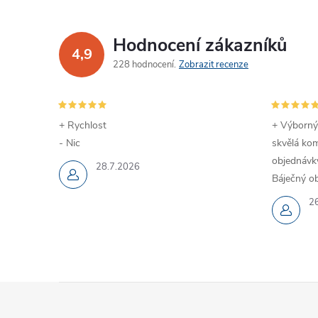
Hodnocení zákazníků
4,9
228 hodnocení
Zobrazit recenze
+ Rychlost
+ Výborný
- Nic
skvělá kom
objednávky
28.7.2026
Báječný ob
2
Z