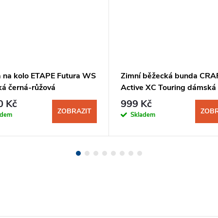
 na kolo ETAPE Futura WS
Zimní běžecká bunda CRA
á černá-růžová
Active XC Touring dámská
růžová
0 Kč
999 Kč
ZOBRAZIT
ZOBR
adem
Skladem