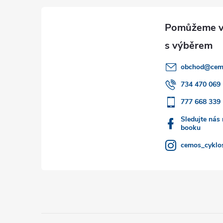
á
p
a
obchod
@
cem
t
734 470 069
777 668 339
í
Sledujte nás
booku
cemos_cyklos