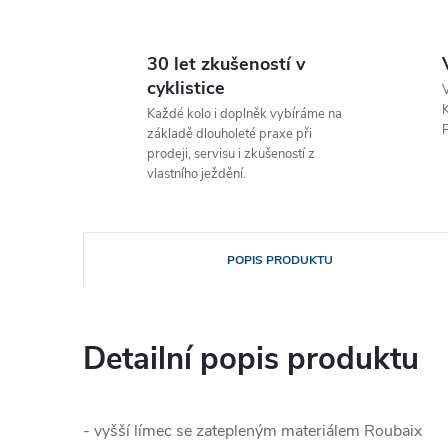
30 let zkušeností v
cyklistice
V
K
Každé kolo i doplněk vybíráme na
P
základě dlouholeté praxe při
prodeji, servisu i zkušeností z
vlastního ježdění.
POPIS PRODUKTU
Detailní popis produktu
- vyšší límec se zatepleným materiálem Roubaix