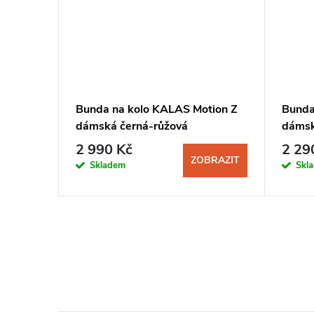
ure Z
Bunda na kolo KALAS Motion Z
Bunda
rná
dámská černá-růžová
dámsk
2 990 Kč
2 29
BRAZIT
ZOBRAZIT
Skladem
Skl