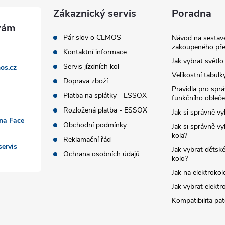
Zákaznický servis
Poradna
Pár slov o CEMOS
Návod na sestave
zakoupeného pře
Kontaktní informace
Jak vybrat světlo
Servis jízdních kol
os.cz
Velikostní tabulk
Doprava zboží
Pravidla pro spr
Platba na splátky - ESSOX
funkčního obleče
Rozložená platba - ESSOX
Jak si správně vy
 na Face
Obchodní podmínky
Jak si správně vy
kola?
Reklamační řád
ervis
Jak vybrat dětské
Ochrana osobních údajů
kolo?
Jak na elektrokol
Jak vybrat elektr
Kompatibilita pa