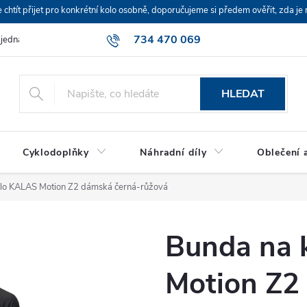
ít přijet pro konkrétní kolo osobně, doporučujeme si předem ověřit, zda je 
734 470 069
bjednávka
HLEDAT
Cyklodoplňky
Náhradní díly
Oblečení a
lo KALAS Motion Z2 dámská černá-růžová
Bunda na 
Motion Z2