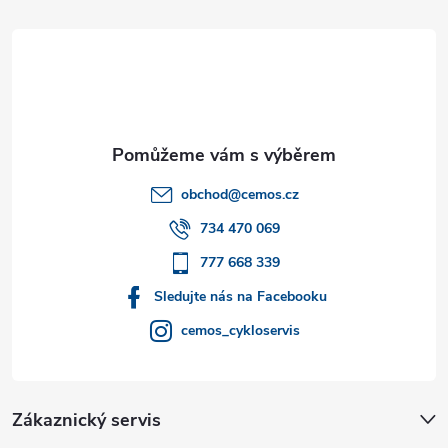
á
p
a
t
obchod
@
cemos.cz
í
734 470 069
777 668 339
Sledujte nás na Facebooku
cemos_cykloservis
Zákaznický servis