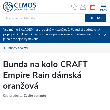
Přejít
NÁKUPNÍ
KOŠÍK
na
obsah
HLEDAT
Vše máme SKLADEM na prodejně v Kaznějově. Pokud si budete chtít
přijet pro konkrétní kolo osobně, doporučujeme si předem ověřit, zda
je na prodejně vystavené.
Bundy a vesty
Bunda na kolo CRAFT
Empire Rain dámská
oranžová
Kód produktu:
Zvolte variantu