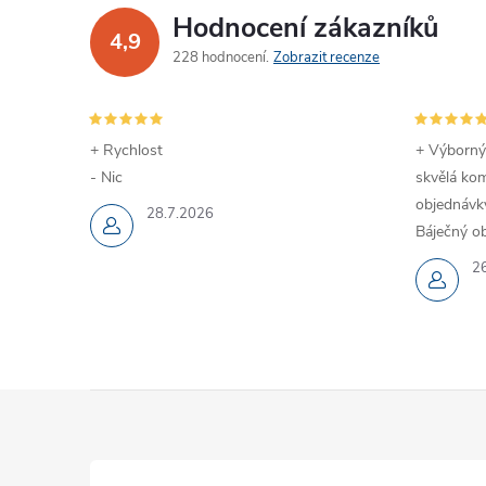
Hodnocení zákazníků
4,9
228 hodnocení
Zobrazit recenze
+ Rychlost
+ Výborný
- Nic
skvělá kom
objednávky
28.7.2026
Báječný ob
2
Z
á