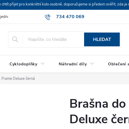
ít přijet pro konkrétní kolo osobně, doporučujeme si předem ověřit, zda je 
734 470 069
bjednávka
HLEDAT
Cyklodoplňky
Náhradní díly
Oblečení a
 Frame Deluxe černá
Brašna do
Deluxe če