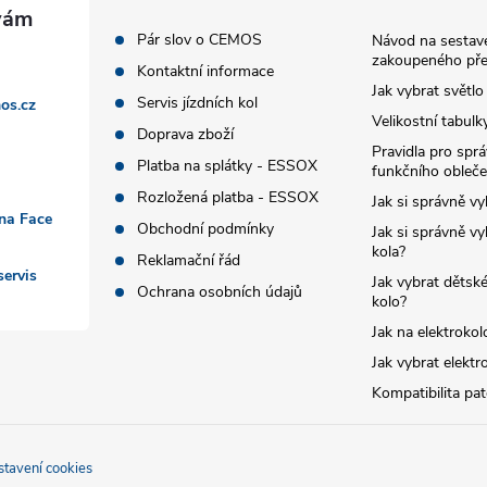
Pár slov o CEMOS
Návod na sestave
zakoupeného pře
Kontaktní informace
Jak vybrat světlo
Servis jízdních kol
os.cz
Velikostní tabulk
Doprava zboží
Pravidla pro spr
Platba na splátky - ESSOX
funkčního obleče
Rozložená platba - ESSOX
Jak si správně vy
 na Face
Obchodní podmínky
Jak si správně vy
kola?
Reklamační řád
ervis
Jak vybrat dětské
Ochrana osobních údajů
kolo?
Jak na elektrokol
Jak vybrat elektr
Kompatibilita pa
stavení cookies