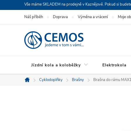
Přejít
Vše máme SKLADEM na prodejně v Kaznějově. Pokud si budete cht
na
Náš příběh
Doprava
Výměna a vrácení
Moje o
obsah
Jízdní kola a koloběžky
Elektrokola
Cyklodoplňky
Brašny
Brašna do rámu MAX1
Domů