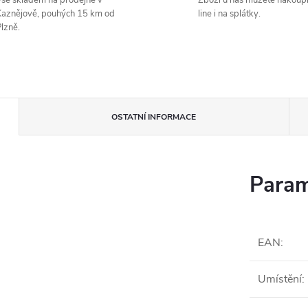
še skladem na prodejně v
Zboží u nás můžete nakoupi
aznějově, pouhých 15 km od
line i na splátky.
lzně.
OSTATNÍ INFORMACE
Param
EAN
:
Umístění
: