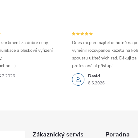
 sortiment za dobré ceny,
Dnes mi pan majitel ochotně na p
unikace a bleskové vyřízení
vyměnil rozsypanou kazetu na kole
.
spoustu užitečných rad. Děkuji za
chod :-)
profesionální přístup!
David
6.7.2026
8.6.2026
Zákaznický servis
Poradna