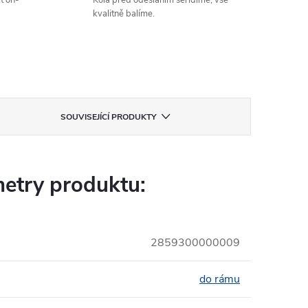
t on-
Kola před odesláním seřídíme, vše
kvalitně balíme.
SOUVISEJÍCÍ PRODUKTY
etry produktu:
2859300000009
do rámu