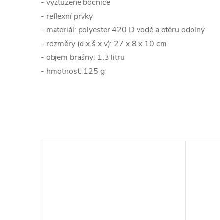
- vyztužené bočnice
- reflexní prvky
- materiál: polyester 420 D vodě a otěru odolný
- rozměry (d x š x v): 27 x 8 x 10 cm
- objem brašny: 1,3 litru
- hmotnost: 125 g