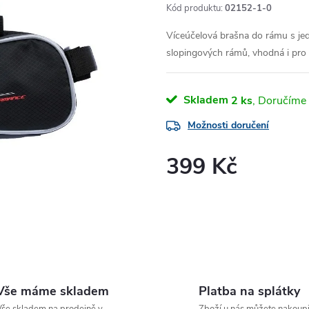
Kód produktu:
02152-1-0
Víceúčelová brašna do rámu s je
slopingových rámů, vhodná i pro el
Skladem
2 ks
Možnosti doručení
399 Kč
Měrná
cena:
Vše máme skladem
Platba na splátky