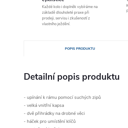
V
K
Každé kolo i doplněk vybíráme na
P
základě dlouholeté praxe při
prodeji, servisu i zkušeností z
vlastního ježdění.
POPIS PRODUKTU
Detailní popis produktu
- upínání k rámu pomocí suchých zipů
- velká vnitřní kapsa
- dvě přihrádky na drobné věci
- háček pro umístění klíčů