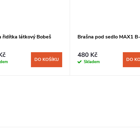
 řidítka látkový Bobeš
Brašna pod sedlo MAX1 B
Kč
480 Kč
DO KOŠÍKU
DO KO
adem
Skladem