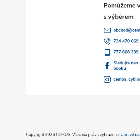
p
a
obchod
@
cem
t
734 470 069
777 668 339
í
Sledujte nás
booku
cemos_cyklos
Copyright 2026
CEMOS
. Všechna práva vyhrazena.
Upravit na