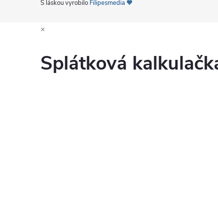
S láskou vyrobilo
Filipesmedia 🧡
×
Splátková kalkulač