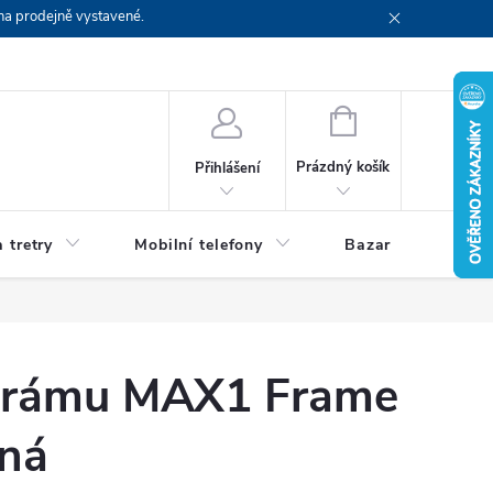
na prodejně vystavené.
NÁKUPNÍ
KOŠÍK
Prázdný košík
Přihlášení
 tretry
Mobilní telefony
Bazar
Servis
 rámu MAX1 Frame
rná