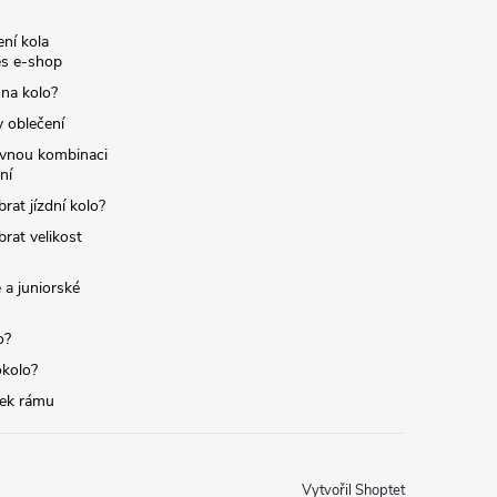
ní kola
s e-shop
 na kolo?
y oblečení
ávnou kombinaci
ní
brat jízdní kolo?
brat velikost
 a juniorské
o?
okolo?
tek rámu
Vytvořil Shoptet