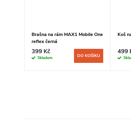
Brašna na rám MAX1 Mobile One
Koš na
reflex černá
399 Kč
499 
DO KOŠÍKU
Skladem
Skl