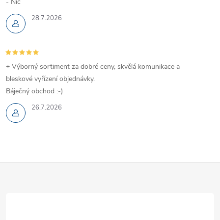
- Nic
28.7.2026
+ Výborný sortiment za dobré ceny, skvělá komunikace a
bleskové vyřízení objednávky.
Báječný obchod :-)
26.7.2026
Z
á