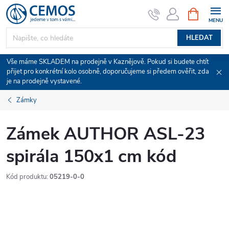
Přejít
NÁKUPNÍ
KOŠÍK
na
obsah
HLEDAT
Vše máme SKLADEM na prodejně v Kaznějově. Pokud si budete chtít
přijet pro konkrétní kolo osobně, doporučujeme si předem ověřit, zda
je na prodejně vystavené.
Zámky
Zámek AUTHOR ASL-23
spirála 150x1 cm kód
Kód produktu:
05219-0-0