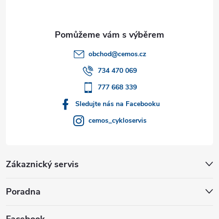
p
a
t
obchod
@
cemos.cz
í
734 470 069
777 668 339
Sledujte nás na Facebooku
cemos_cykloservis
Zákaznický servis
Poradna
Facebook