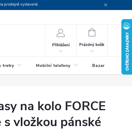
na prodejně vystavené.
NÁKUPNÍ
KOŠÍK
Prázdný košík
Přihlášení
 tretry
Mobilní telefony
Bazar
Servis
ťasy na kolo FORCE
 s vložkou pánské