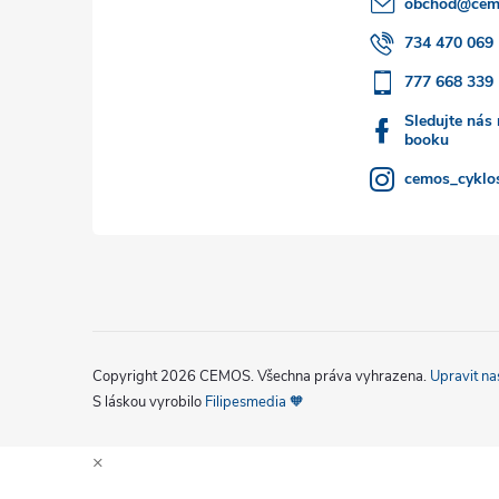
obchod
@
cem
t
734 470 069
777 668 339
í
Sledujte nás
booku
cemos_cyklos
Copyright 2026
CEMOS
. Všechna práva vyhrazena.
Upravit na
S láskou vyrobilo
Filipesmedia 🧡
×