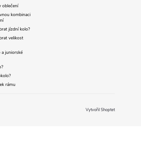
y oblečení
ávnou kombinaci
ní
brat jízdní kolo?
brat velikost
 a juniorské
o?
okolo?
tek rámu
Vytvořil Shoptet