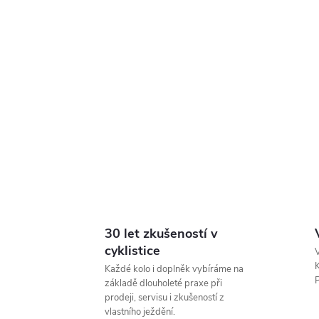
30 let zkušeností v
cyklistice
V
K
Každé kolo i doplněk vybíráme na
P
základě dlouholeté praxe při
prodeji, servisu i zkušeností z
vlastního ježdění.