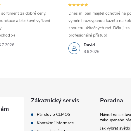
 sortiment za dobré ceny,
Dnes mi pan majitel ochotně na p
unikace a bleskové vyřízení
vyměnil rozsypanou kazetu na kole
.
spoustu užitečných rad. Děkuji za
chod :-)
profesionální přístup!
David
6.7.2026
8.6.2026
Zákaznický servis
Poradna
Pár slov o CEMOS
Návod na sestave
zakoupeného pře
Kontaktní informace
Jak vybrat světlo