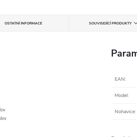
OSTATNÍ INFORMACE
SOUVISEJÍCÍ PRODUKTY
Param
EAN
:
Model
:
dex
Nohavice
:
dex