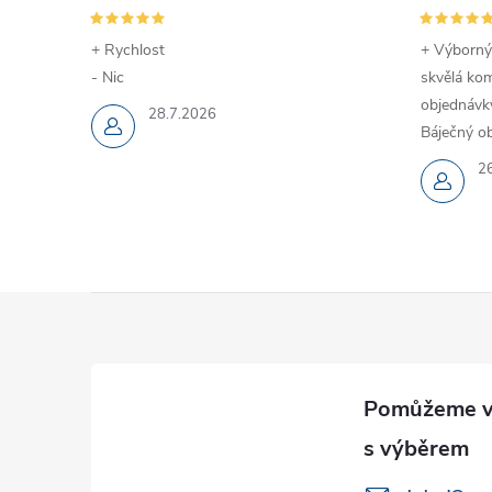
+ Rychlost
+ Výborný
- Nic
skvělá kom
objednávky
28.7.2026
Báječný ob
2
Z
á
p
a