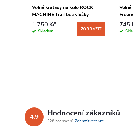
Volné kraťasy na kolo ROCK
Volné
MACHINE Trail bez vložky
Freeri
pánské šedá
1 750 Kč
745 
ZOBRAZIT
Skladem
Skl
Hodnocení zákazníků
4,9
228 hodnocení
Zobrazit recenze