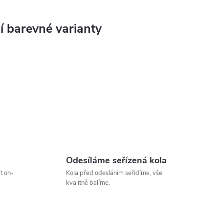
Odesíláme seřízená kola
t on-
Kola před odesláním seřídíme, vše
kvalitně balíme.