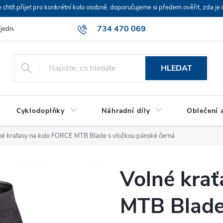
ít přijet pro konkrétní kolo osobně, doporučujeme si předem ověřit, zda je 
734 470 069
bjednávka
HLEDAT
Cyklodoplňky
Náhradní díly
Oblečení a
né kraťasy na kolo FORCE MTB Blade s vložkou pánské černá
Volné kra
MTB Blade