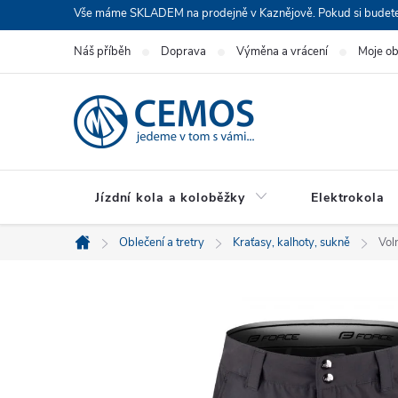
Přejít
Vše máme SKLADEM na prodejně v Kaznějově. Pokud si budete cht
na
Náš příběh
Doprava
Výměna a vrácení
Moje o
obsah
Jízdní kola a koloběžky
Elektrokola
Oblečení a tretry
Kraťasy, kalhoty, sukně
Vol
Domů