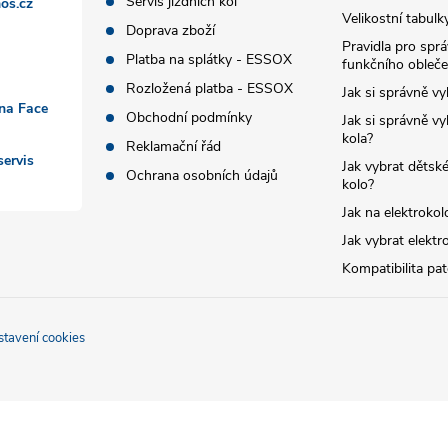
Servis jízdních kol
os.cz
Velikostní tabulk
Doprava zboží
Pravidla pro spr
Platba na splátky - ESSOX
funkčního obleče
Rozložená platba - ESSOX
Jak si správně vy
 na Face
Obchodní podmínky
Jak si správně vy
kola?
Reklamační řád
ervis
Jak vybrat dětské
Ochrana osobních údajů
kolo?
Jak na elektrokol
Jak vybrat elektr
Kompatibilita pa
stavení cookies