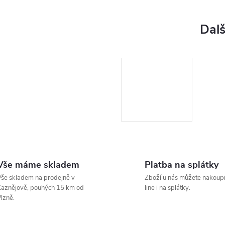
Vše máme skladem
Platba na splátky
še skladem na prodejně v
Zboží u nás můžete nakoupi
aznějově, pouhých 15 km od
line i na splátky.
lzně.