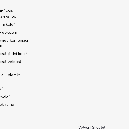
ní kola
s e-shop
 na kolo?
y oblečení
ávnou kombinaci
ní
brat jízdní kolo?
brat velikost
 a juniorské
o?
okolo?
tek rámu
Vytvořil Shoptet