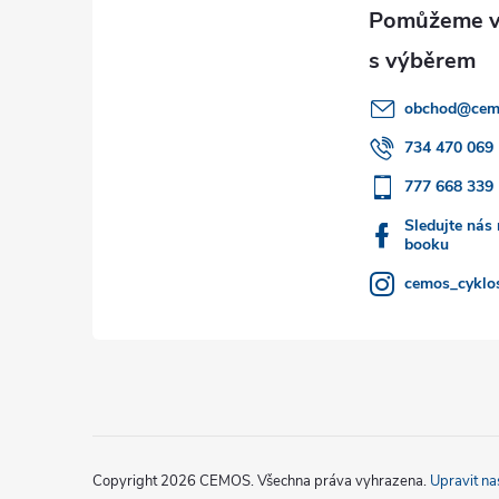
p
a
obchod
@
cem
t
734 470 069
777 668 339
í
Sledujte nás
booku
cemos_cyklos
Copyright 2026
CEMOS
. Všechna práva vyhrazena.
Upravit na