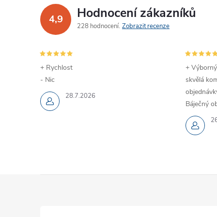
Hodnocení zákazníků
4,9
228 hodnocení
Zobrazit recenze
+ Rychlost
+ Výborný
- Nic
skvělá kom
objednávky
28.7.2026
Báječný ob
2
Z
á