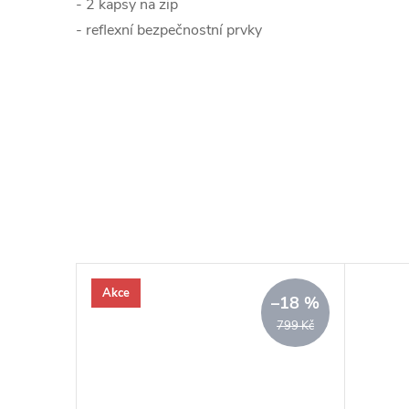
- 2 kapsy na zip
- reflexní bezpečnostní prvky
Akce
–32 %
–18 %
890 Kč
799 Kč