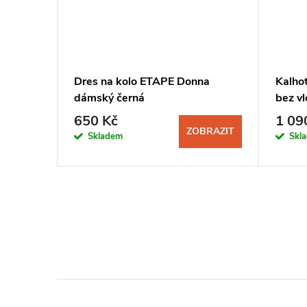
ena bez
Dres na kolo ETAPE Donna
Kalho
odrá
dámský černá
bez v
650 Kč
1 09
BRAZIT
ZOBRAZIT
Skladem
Skl