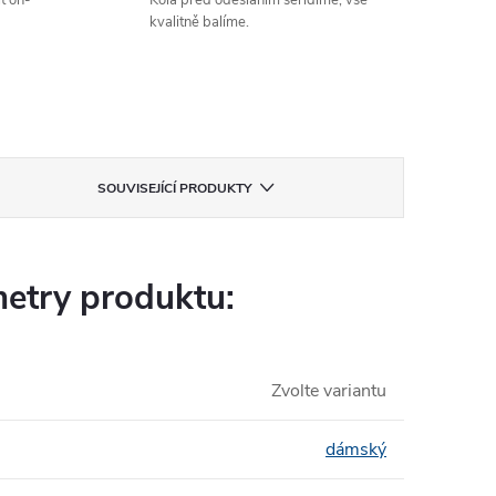
t on-
Kola před odesláním seřídíme, vše
kvalitně balíme.
SOUVISEJÍCÍ PRODUKTY
etry produktu:
Zvolte variantu
dámský