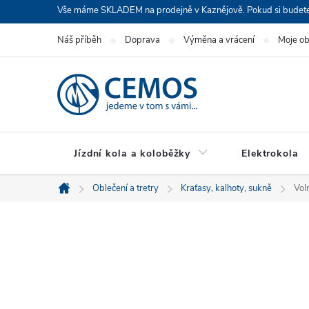
Přejít
Vše máme SKLADEM na prodejně v Kaznějově. Pokud si budete cht
na
Náš příběh
Doprava
Výměna a vrácení
Moje o
obsah
Jízdní kola a koloběžky
Elektrokola
Oblečení a tretry
Kraťasy, kalhoty, sukně
Vol
Domů