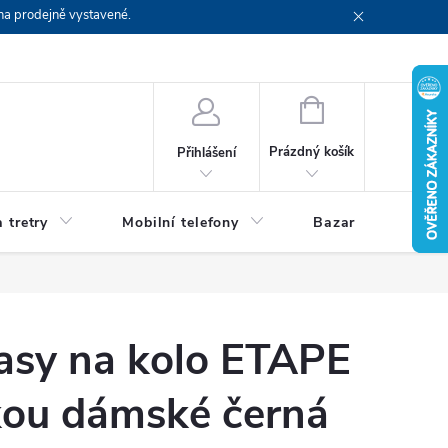
na prodejně vystavené.
NÁKUPNÍ
KOŠÍK
Prázdný košík
Přihlášení
 tretry
Mobilní telefony
Bazar
Servis
asy na kolo ETAPE
kou dámské černá