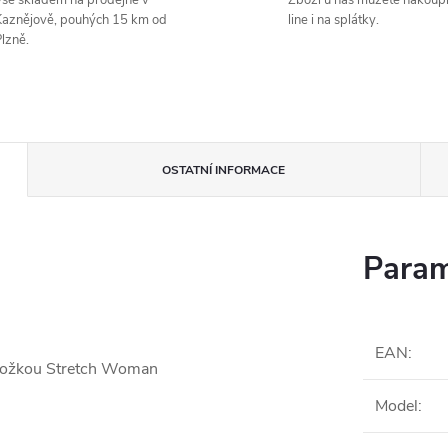
še skladem na prodejně v
Zboží u nás můžete nakoupi
aznějově, pouhých 15 km od
line i na splátky.
lzně.
OSTATNÍ INFORMACE
Param
EAN
:
 vložkou Stretch Woman
Model
: