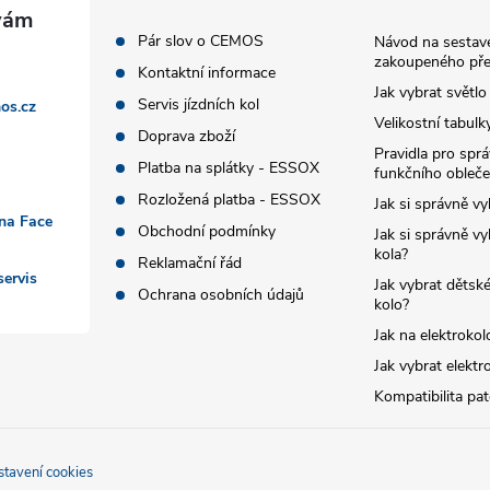
Pár slov o CEMOS
Návod na sestave
zakoupeného pře
Kontaktní informace
Jak vybrat světlo
Servis jízdních kol
os.cz
Velikostní tabulk
Doprava zboží
Pravidla pro spr
Platba na splátky - ESSOX
funkčního obleče
Rozložená platba - ESSOX
Jak si správně vy
 na Face
Obchodní podmínky
Jak si správně vy
kola?
Reklamační řád
ervis
Jak vybrat dětské
Ochrana osobních údajů
kolo?
Jak na elektrokol
Jak vybrat elektr
Kompatibilita pa
stavení cookies