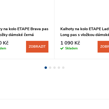
ty na kolo ETAPE Brava pas
Kalhoty na kolo ETAPE Lad
ložky dámské černá
Long pas s vložkou dámsk
černá
0 Kč
1 090 Kč
ZOBRAZIT
ZOBR
adem
Skladem