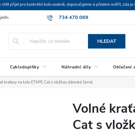
ít přijet pro konkrétní kolo osobně, doporučujeme si předem ověřit, zda je 
734 470 069
bjednávka
HLEDAT
Cyklodoplňky
Náhradní díly
Oblečení a
né kraťasy na kolo ETAPE Cat s vložkou dámské černá
Volné krať
Cat s vlož