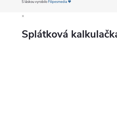
S láskou vyrobilo
Filipesmedia 🧡
×
Splátková kalkulač