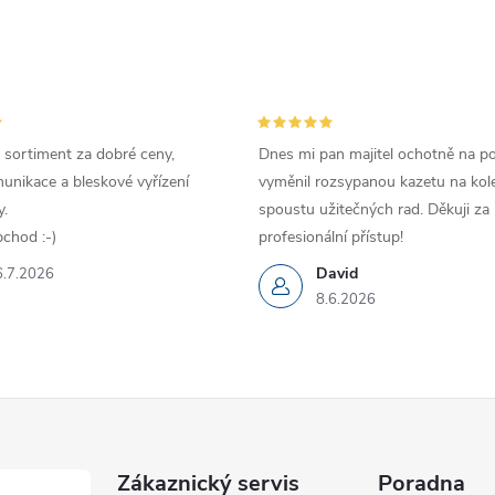
 sortiment za dobré ceny,
Dnes mi pan majitel ochotně na p
unikace a bleskové vyřízení
vyměnil rozsypanou kazetu na kole
.
spoustu užitečných rad. Děkuji za
chod :-)
profesionální přístup!
David
6.7.2026
8.6.2026
Zákaznický servis
Poradna