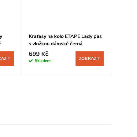
y
Kraťasy na kolo ETAPE Lady pas
Dres na
é
s vložkou dámské černá
rukávů 
699 Kč
599 K
AZIT
ZOBRAZIT
Skladem
Sklad