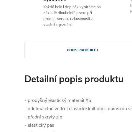
V
K
Každé kolo i doplněk vybíráme na
P
základě dlouholeté praxe při
prodeji, servisu i zkušeností z
vlastního ježdění.
POPIS PRODUKTU
Detailní popis produktu
- prodyšný elastický materiál X5
- odnímatelné vnitřní elastické kalhoty s dámskou
- přední skrytý zip
- elastický pas