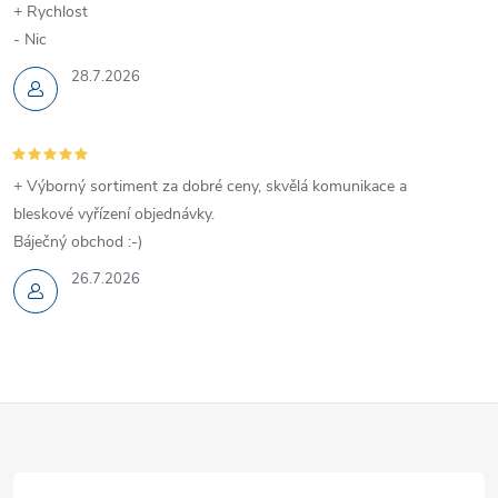
+ Rychlost
- Nic
28.7.2026
+ Výborný sortiment za dobré ceny, skvělá komunikace a
bleskové vyřízení objednávky.
Báječný obchod :-)
26.7.2026
Z
á