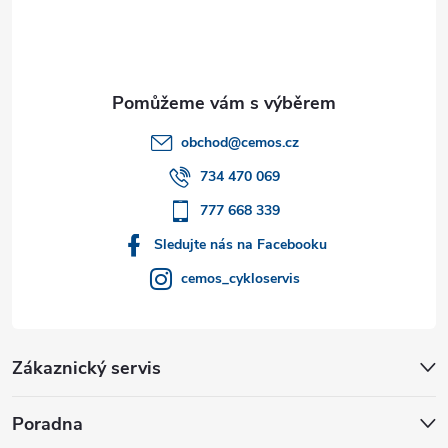
p
a
t
obchod
@
cemos.cz
í
734 470 069
777 668 339
Sledujte nás na Facebooku
cemos_cykloservis
Zákaznický servis
Poradna