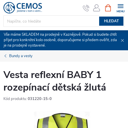
Přejít
NÁKUPNÍ
KOŠÍK
na
obsah
HLEDAT
Vše máme SKLADEM na prodejně v Kaznějově. Pokud si budete chtít
přijet pro konkrétní kolo osobně, doporučujeme si předem ověřit, zda
je na prodejně vystavené.
Bundy a vesty
Vesta reflexní BABY 1
rozepínací dětská žlutá
Kód produktu:
031220-15-0