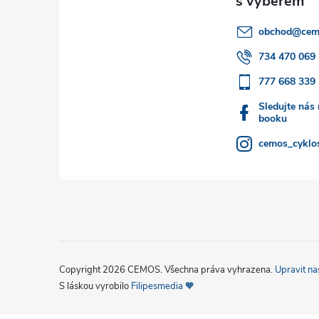
a
obchod
@
cem
t
734 470 069
777 668 339
í
Sledujte nás
booku
cemos_cyklos
Copyright 2026
CEMOS
. Všechna práva vyhrazena.
Upravit na
S láskou vyrobilo
Filipesmedia 🧡