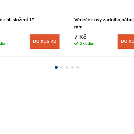
k hl. složení 1"
Věneček osy zadního náboj
mm
7 Kč
DO KOŠÍKU
DO KO
adem
Skladem