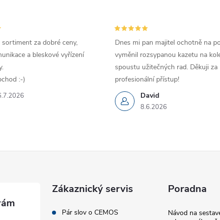
 sortiment za dobré ceny,
Dnes mi pan majitel ochotně na p
unikace a bleskové vyřízení
vyměnil rozsypanou kazetu na kole
.
spoustu užitečných rad. Děkuji za
chod :-)
profesionální přístup!
David
6.7.2026
8.6.2026
Zákaznický servis
Poradna
Pár slov o CEMOS
Návod na sestave