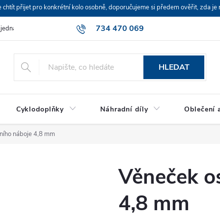
ít přijet pro konkrétní kolo osobně, doporučujeme si předem ověřit, zda je 
734 470 069
bjednávka
HLEDAT
Cyklodoplňky
Náhradní díly
Oblečení a
ního náboje 4,8 mm
Věneček o
4,8 mm