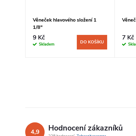
Věneček hlavového složení 1
Věneče
1/8"
9 Kč
7 Kč
KOŠÍKU
DO KOŠÍKU
Skladem
Skl
Hodnocení zákazníků
4,9