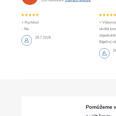
228 hodnocení
Zobrazit recenze
+ Rychlost
+ Výborný
- Nic
skvělá kom
objednávky
28.7.2026
Báječný ob
2
Z
á
p