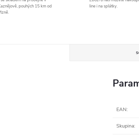
še skladem na prodejně v
Zboží u nás můžete nakoupi
aznějově, pouhých 15 km od
line i na splátky.
lzně.
S
Param
EAN
:
Skupina
: