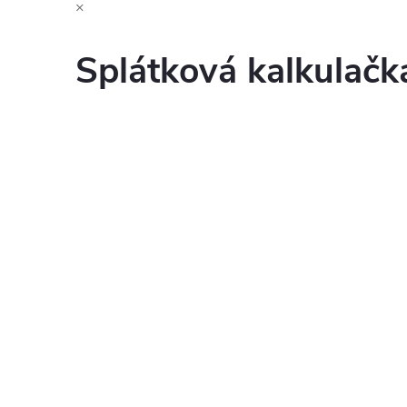
×
Splátková kalkulač