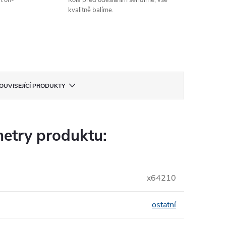
t on-
Kola před odesláním seřídíme, vše
kvalitně balíme.
OUVISEJÍCÍ PRODUKTY
etry produktu:
x64210
ostatní