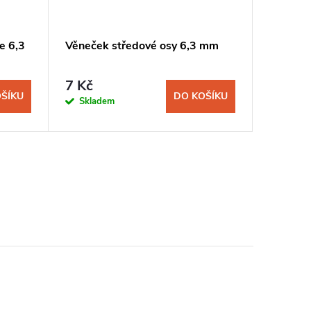
e 6,3
Věneček středové osy 6,3 mm
Věneček
7 Kč
15 Kč
ŠÍKU
DO KOŠÍKU
Skladem
Sklad