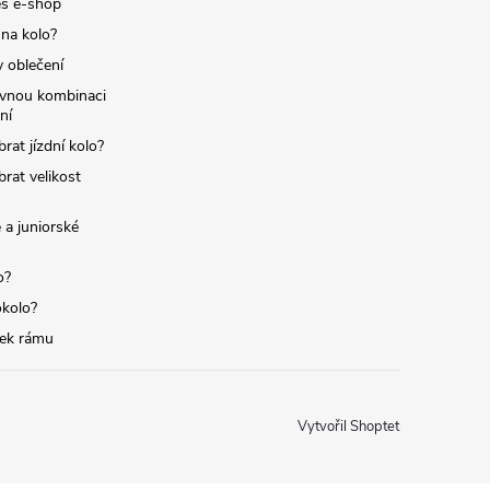
s e-shop
 na kolo?
y oblečení
ávnou kombinaci
ní
brat jízdní kolo?
brat velikost
 a juniorské
o?
okolo?
tek rámu
Vytvořil Shoptet