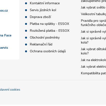
zakoupeného pře
Kontaktní informace
Jak vybrat světlo
Servis jízdních kol
os.cz
Velikostní tabulk
Doprava zboží
Pravidla pro spr
Platba na splátky - ESSOX
funkčního obleče
Rozložená platba - ESSOX
Jak si správně vy
 na Face
Obchodní podmínky
Jak si správně vy
kola?
Reklamační řád
ervis
Jak vybrat dětské
Ochrana osobních údajů
kolo?
Jak na elektrokol
Jak vybrat elektr
Kompatibilita pa
stavení cookies