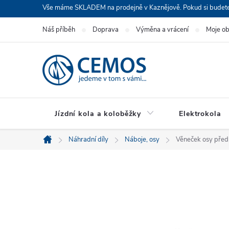
Přejít
Vše máme SKLADEM na prodejně v Kaznějově. Pokud si budete cht
na
Náš příběh
Doprava
Výměna a vrácení
Moje o
obsah
Jízdní kola a koloběžky
Elektrokola
Náhradní díly
Náboje, osy
Věneček osy před
Domů