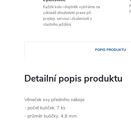
V
K
Každé kolo i doplněk vybíráme na
P
základě dlouholeté praxe při
prodeji, servisu i zkušeností z
vlastního ježdění.
POPIS PRODUKTU
Detailní popis produktu
Věneček osy předního náboje
- počet kuliček: 7 ks
- průměr kuličky: 4,8 mm