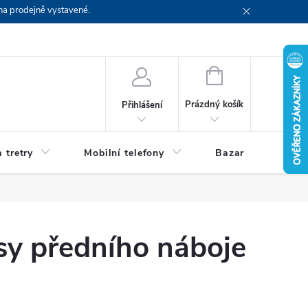
na prodejně vystavené.
NÁKUPNÍ
KOŠÍK
Prázdný košík
Přihlášení
 tretry
Mobilní telefony
Bazar
Servis
sy předního náboje